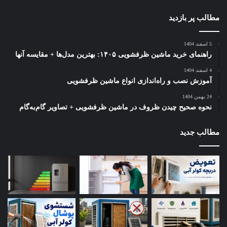
مطالب پر بازدید
پیش‌گرمایش:
برای دستیابی به بافتی تردتر و نتایج بهتر، دستگاه
خالی را به مدت ۳ تا ۵ دقیقه در دمای مورد نظر، روشن کنید.
5 اسفند 1404
راهنمای خرید ماشین ظرفشویی ۱۴۰۵: بهترین مدل‌ها + مقایسه آنها
استفاده از سینی مشبک:
برای حداکثر جریان هوا، حتما از سینی
4 اسفند 1404
حفره‌دار یا سبد مخصوص خود دستگاه استفاده کنید. این سینی کمک
آموزش نصب و راه‌اندازی انواع ماشین ظرفشویی
می‌کند جریان هوای داغ از زیر غذا هم عبور کرده و غذا به‌صورت
24 بهمن 1404
یکنواخت پخته شود، همچنین آب و روغن اضافی غذا از حفره‌ها پایین
نحوه صحیح چیدن ظروف در ماشین ظرفشویی + تصاویر گام‌به‌گام
می‌ریزد و باعث تردی غذا می‌شود.
مطالب جدید
چیدمان در سبد:
از پر کردن بیش از حد سبد خودداری کنید. برای
پخت صحیح، هوا باید به خوبی جریان داشته باشد؛ بنابراین مواد را
ترجیحا در یک لایه بچینید و اگر حجم آن زیاد است، غذا را در دو یا سه
نوبت بپزید.
تنظیمات دستی در مقابل پیش‌فرض:
اکثر دستگاه‌ها برنامه‌های
پیش‌فرض دارند، اما تنظیم دستی دما و زمان معمولا کنترل دقیق‌تر