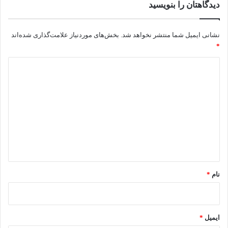
غذاهای منجمد:
از جمله سیب‌زمینی سرخ‌شده نیمه‌آماده،
دیدگاهتان را بنویسید
ناگت مرغ، پیاز سوخاری، قارچ سوخاری و…؛
نان و ساندویچ:
مثل تست، ساندویچ‌های پنیری گریل‌شده؛
نشانی ایمیل شما منتشر نخواهد شد.
بخش‌های موردنیاز علامت‌گذاری شده‌اند
غذاهای پنیری:
مثل لازانیا، نان سیر و پیتزا؛
*
میان‌وعده:
مثل بلال، گرانولا، آجیل بوداده؛
د
انواع دسر و شیرینی‌جات:
مثلدونات و کاپ‌کیک؛
ی
گرم‌کردن غذاهای باقی‌مانده:
هواپز بهترین گزینه برای
د
گرم‌کردن غذا به‌خصوص انواع فست‌فود است. پیتزا، انواع
گ
غذاهای سوخاری و سرخ‌شده هنگام گرم‌شدن مجدد در هواپز،
ا
کاملا ترد شده بدون آن که خشک یا بیات شود. جایگزینی بسیار
ه
عالی برای مایکروویو.
*
نام
*
ایمیل
*