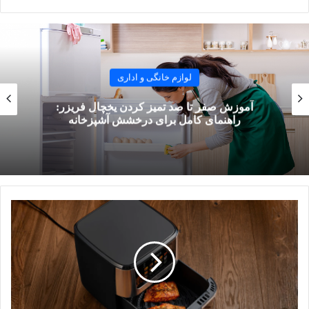
مصرف برق هواپز معمولا بین ۸۰۰ تا ۲۰۰۰ وات است و حتی استفاده
روزانه یک ساعته از آن، هزینه برق کمی را به قبض ماهانه اضافه
می‌کند.
لوازم خانگی و اداری
چرا باید از هواپز استفاده کنیم؟
آموزش صفر تا صد تمیز کردن یخچال فریزر:
راهنمای کامل برای درخشش آشپزخانه
بافت ترد بدون دردسر:
هواپز نتایجی مشابه سرخ‌کن‌های عمیق
(پر از روغن) ایجاد می‌کند، اما بدون کثیف‌کاری و چالش‌های
تمیز کردن روغن زیاد.
عملکرد بهتر نسبت به فر:
مواد منجمد مثل سیب‌زمینی
سرخ‌کرده، چیکن استریپس و پیاز سوخاری در هواپز بسیار
تردتر از فر معمولی می‌شوند.
سلامت و سرعت:
این دستگاه با استفاده از مقدار بسیار کمی
روغن، غذاهای سالم، سریع و لذیذی آماده می‌کند که برای
زندگی‌های پرمشغله امروزی ایده‌آل است.
حفظ کیفیت پروتئین‌ها:
گوشت‌ها و پروتئین‌ها در هواپز