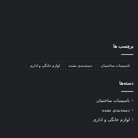
نشود. پیش از بستن پنل دسترسی، یک سیکل شست‌وشوی
آزمایشی اجرا کنید و تمام اتصالات را از نظر نشتی آب چک کنید. پس
از تست اولیه ظرفشویی و اطمینان از عملکرد صحیح دستگاه،
برچسب‌های محافظ بدنه را جدا کرده و پنل پایینی را نصب کنید.
مشکل تخلیه آب: وجود مقدار کمی آب در کف وان دستگاه
برچسب ها
طبیعی است؛ اما اگر آب بیش از حد باقی مانده، احتمالا فیلتر
ظرفشویی دچار گرفتگی شده است.
تاسیسات ساختمان
دسته‌بندی نشده
لوازم خانگی و اداری
عدم آبگیری: اگر دستگاه پر از آب نمی‌شود، ابتدا سلامت شیر
ورودی آب و سپس عدم تاخوردگی یا مسدود بودن شلنگ تامین
دسته‌ها
آب را بررسی کنید.
روشن نشدن دستگاه: تنظیمات دستگاه را برای اطمینان از
تاسیسات ساختمان
فعال نبودن حالت خواب (Sleep Mode) یا قفل کودک بررسی
دسته‌بندی نشده
کنید. یک بار فیوز را به مدت یک دقیقه قطع و دوباره وصل کنید
لوازم خانگی و اداری
تا دستگاه ری‌سِت شود.
گیر کردن درب به زیر صفحه کابینت: اگر درب هنگام باز شدن
به لبه بالایی گیر می‌کند، با تنظیم مجدد پایه‌های تراز، ارتفاع را