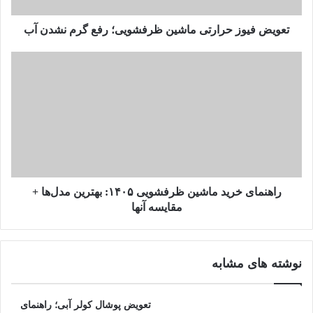
تعویض فیوز حرارتی ماشین ظرفشویی؛ رفع گرم نشدن آب
ضمنا، نصب ظرفشویی یک کار تک‌نفره نیست. به دلیل نیاز به بلند
کردن، کج کردن و جابه‌جایی دقیق دستگاه، حتما باید از شخص
دیگری کمک بگیرید تا به دستگاه یا خودتان آسیب نرسد.
مراحل گام‌به‌گام نصب ماشین
ظرفشویی
راهنمای خرید ماشین ظرفشویی ۱۴۰۵: بهترین مدل‌ها +
مقایسه آنها
فرآیند نصب بسته به اینکه قصد جایگزین کردن یک دستگاه قدیمی را
دارید یا می‌خواهید برای اولین بار در فضای آشپزخانه ظرفشویی
نصب کنید، متفاوت خواهد بود.
نوشته های مشابه
پیش از شروع نصب، در نظر داشته باشید که اگرچه این راهنما نحوه
نصب ماشین ظرفشویی را آموزش می‌دهد اما به دلیل تفاوت در
تعویض پوشال کولر آبی؛ راهنمای