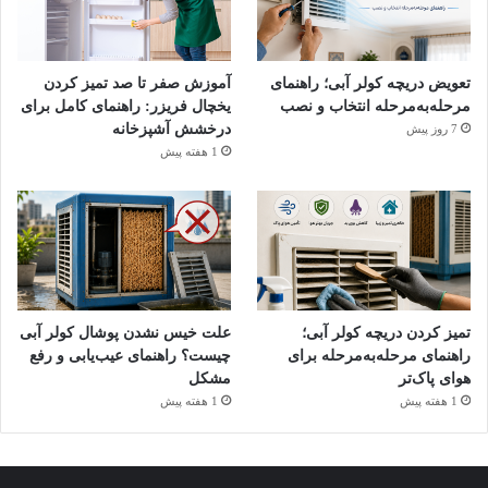
سانتی‌متر هستند. گنجایش ۱۲۰ تا ۱۵۰ قطعه ظرف را دارند و برای
خانواده‌های بیش از ۴ نفر ایدئال هستند.
تعویض دریچه کولر آبی؛ راهنمای
آموزش صفر تا صد تمیز کردن
مدل‌های متوسط یا باریک (Slimline) دارای پهنای ۴۵ سانتی‌متر
مرحله‌به‌مرحله انتخاب و نصب
یخچال فریزر: راهنمای کامل برای
درخشش آشپزخانه
هستند و گنجایش ۹۰ تا ۱۰۰ قطعه ظرف را دارند و برای خانواده‌های
7 روز پیش
1 هفته پیش
۲ تا ۴ نفر طراحی شده‌اند.
مدل‌های کم‌جا یا فشرده (Compact) دارای پهنای حدود ۵۵ سانتی‌متر
اما معمولا با ارتفاع کمتر هستند. ظرفیت آن‌ها ۴۰ تا ۶۰ قطعه ظرف
است و برای زندگی‌های مجردی یا خانواده‌های ۲ نفره بسیار
مناسب‌اند.
تمیز کردن دریچه کولر آبی؛
علت خیس نشدن پوشال کولر آبی
راهنمای مرحله‌به‌مرحله برای
چیست؟ راهنمای عیب‌یابی و رفع
هوای پاک‌تر
مشکل
1 هفته پیش
1 هفته پیش