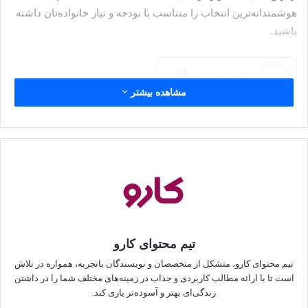
هوشمندانه‌ترین انتخاب را متناسب با بودجه و نیاز خانواده‌تان داشته
باشید.
فهرست مطالب
مشاهده بیشتر
نکات خرید ظرفشویی که باید موقع
انتخاب در نظر بگیرید
پیش از خرید ماشین ظرفشویی باید به این نکات دقت کنید:
اندازه و فضا: پیش از خرید ظرفشویی مهم است که ابعاد و
فضای آشپزخانه‌تان را در نظر بگیرید تا از جاشدن ماشین
تیم محتوای کارو
ظرفشویی در محیط آشپزخانه مطمئن شوید. اگر فضای بین
کابینت‌ها حتی نیم سانتی متر کمتر از عرض یا ارتفاع
تیم محتوای کارو، متشکل از متخصصان و نویسندگان باتجربه، همواره در تلاش
است تا با ارائه مطالب کاربردی و جذاب در زمینه‌های مختلف شما را در داشتن
ظرفشویی باشد، آن‌وقت دیگر نمی‌توانید این دستگاه را در
زندگی‌ای بهتر و آسوده‌تر یاری کند.
آشپزخانه جا دهید.