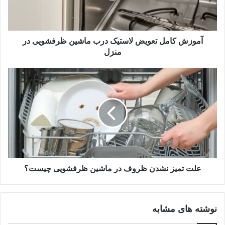
معطل نکنید و آن را بشویید.
توقف برنامه شست‌وشو:
اگر فیلتر یا پمپ مسدود شده باشند،
آب کثیف تخلیه نمی‌شود و این موضوع می‌تواند باعث متوقف
آموزش کامل تعویض لاستیک درب ماشین ظرفشویی در
شدن ناگهانی برنامه شست‌وشوی دستگاه شود.
منزل
خراشیدگی ظروف شیشه‌ای
:
اگر روی لیوان‌ها یا ظروف
حساس خود خط و خش‌های ریز می‌بینید، احتمالا فیلتر ذرات
سخت و معلق در آب را جذب نکرده و باعث ایجاد ساییدگی و
آسیب به سطح ظروف شده‌ است.
تخلیه نشدن آب:
مسدود شدن فیلتر مانع خروج فاضلاب
می‌شود که یکی از رایج‌ترین دلایل جمع شدن آب در کف
ماشین ظرفشویی است.
وجود ترک یا شکستگی:
هرگونه ترک‌خوردگی یا شکستگی در
توری یا بدنه پلاستیکی فیلتر، نشان‌دهنده پایان عمر آن است.
علت تمیز نشدن ظروف در ماشین ظرفشویی چیست؟
تغییر شکل و تاب‌برداشتگی
:
حرارت بیش از حد آب در
طولانی‌مدت یا جابه‌جایی غیراصولی فیلتر هنگام نظافت،
نوشته های مشابه
می‌تواند باعث تغییر شکل بدنه آن شود.
عدم قرارگیری صحیح در جای خود (شل بودن فیلتر)
:
یکی از