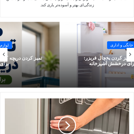
ظرفشویی دارد.
زندگی‌ای بهتر و آسوده‌تر یاری کند.
۱۰ زنگ خطری که می‌گویند فیلتر نیاز
به شست‌وشو دارد
لوازم خانگی و اداری
اگر به دنبال علائم کثیف شدن فیلتر ظرفشویی هستید، موارد زیر را
بررسی کنید:
تمیز کردن دریچه کولر آبی؛ راهنمای مرحله‌به‌مرحله
برای هوای پاک‌تر
احساس زبری و چسبندگی روی ظروف:
زبری یا نوچ شدن
ظروف پس از خشک‌شدن، نشان‌دهنده گرفتگی فیلتر
ظرفشویی است.
کاهش کیفیت شست‌وشو:
زمانی که ماشین دیگر مانند گذشته
ظروف را تمیز نمی‌کند و ذرات غذا بعد از اتمام کار، همچنان
روی بشقاب‌ها باقی مانده‌اند.
مشاهده مستقیم جرم و آلودگی:
هر زمان که با چشم خود
ذرات غذا یا تجمعات چربی را روی سطح فیلتر مشاهده کردید،