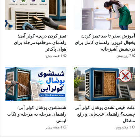
آموزش صفر تا صد تمیز کردن
تمیز کردن دریچه کولر آبی؛
یخچال فریزر: راهنمای کامل برای
راهنمای مرحله‌به‌مرحله برای
درخشش آشپزخانه
هوای پاک‌تر
7 روز پیش
1 هفته پیش
۲. شست‌وشو و جرم‌گیری
خیساندن:
نحوه تمیز کردن فیلتر ظرفشویی ساده است. ابتدا
علت خیس نشدن پوشال کولر آبی
شستشوی پوشال کولر آبی؛
فیلتر را در یک ظرف حاوی آب گرم و چند قطره مایع
چیست؟ راهنمای عیب‌یابی و رفع
راهنمای مرحله به مرحله و نکات
مشکل
ایمنی
ظرفشویی (دارای چربی‌زدا) قرار دهید تا جرم‌ها نرم شوند.
1 هفته پیش
1 هفته پیش
پاکسازی فیزیکی:
با استفاده از یک برس نرم یا مسواک کهنه،