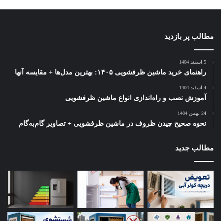
ذرات غذا و رسوبات کلسیم را پاک کنید. هرگز از برس‌های
سیمی، سیم ظرفشویی یا اسکاچ‌های زبر استفاده نکنید، زیرا
به توری ظریف فیلتر آسیب جدی می‌زنند.
مطالب پر بازدید
نظافت محفظه فیلتر:
با یک اسفنج مرطوب، محلی را که فیلتر
در آن قرار می‌گیرد نیز تمیز کنید تا چربی و بوی بد در آنجا باقی
5 اسفند 1404
نماند.
راهنمای خرید ماشین ظرفشویی ۱۴۰۵: بهترین مدل‌ها + مقایسه آنها
پاک‌سازی عمیق جرم‌های سخت:
برای جرم گیری فیلتر
4 اسفند 1404
ظرفشویی، آن را به مدت ۳۰ دقیقه در محلول آب گرم و سرکه
آموزش نصب و راه‌اندازی انواع ماشین ظرفشویی
سفید (به نسبت مساوی) بخیسانید تا رسوبات و بوی نامطبوع
24 بهمن 1404
کاملا از بین بروند.
نحوه صحیح چیدن ظروف در ماشین ظرفشویی + تصاویر گام‌به‌گام
آبکشی نهایی:
فیلتر را زیر آب داغ بگیرید تا دیگر هیچ اثری از
مطالب جدید
چربی روی آن باقی نماند.