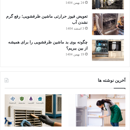
تفاوت در نوع پخت، دقیقا در یک لحظه آمادۀ سرو باشند.
24 بهمن 1404
تعویض فیوز حرارتی ماشین ظرفشویی؛ رفع گرم
مزایا: مدیریت زمان، امکان پخت هم‌زمان دو غذای مختلف؛
نشدن آب
مناسب برای: خانواده‌های پرجمعیت، سرو چند غذا در یک
3 اسفند 1404
وعده.
چگونه بوی بد ماشین ظرفشویی را برای همیشه
از بین ببریم؟
19 بهمن 1404
آخرین نوشته ها
۵. سرخ‌کن‌های فرمانند