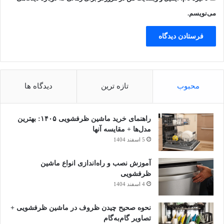
می‌نویسم.
۳. سرخ‌کن‌های پارویی
این دستگاه‌ها مجهز به یک بازوی چرخشی در وسط مخزن هستند که
حین پخت، مواد غذایی را به آرامی زیرورو می‌کند تا حرارت به‌شکل
یکنواخت به تمام سطوح برسد. مزیت بزرگ این طراحی عدم نیاز به
محبوب
تازه ترین
دیدگاه ها
حضور مداوم فرد و تکان‌دادن سبد است.
مزایا: عدم نیاز به تکان دادن دستی سبد در میانه پخت؛
راهنمای خرید ماشین ظرفشویی ۱۴۰۵: بهترین
مدل‌ها + مقایسه آنها
مناسب برای: پخت یکنواخت حجم فراوان سیب‌زمینی خلالی،
5 اسفند 1404
خوراک‌های تیکه‌ای و آجیل بو داده.
آموزش نصب و راه‌اندازی انواع ماشین
۴. سرخ‌کن‌های دوقلو
ظرفشویی
4 اسفند 1404
این دستگاه‌ها دو مخزن کاملا مجزا دارند تا دو غذای متفاوت را با
زمان‌بندی و دمای متفاوت، هم‌زمان طبخ کنید. ویژگی کلیدی آن‌ها
نحوه صحیح چیدن ظروف در ماشین ظرفشویی +
قابلیت هم‌گام‌سازی است که باعث می‌شود هر دو غذا، با وجود
تصاویر گام‌به‌گام