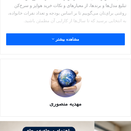
تبلیغ مدل‌ها و برندها، از معیار‌های و نکات خرید هواپز و سرخ‌کن
روغنی برای‌تان می‌گوییم تا بر اساس بودجه و تعداد نفرات خانواده،
به انتخابی برسید که تا سال‌ها از کارایی آن مطمئن باشید.
فهرست مطالب
مشاهده بیشتر
سرخ‌کن بدون روغن چیست و چه
تفاوتی با سرخ‌کن روغنی دارد؟
اسم اصلی هواپز، سرخ‌کن رژیمی یا بدون روغن است. ولی هواپز
سرخ‌کن نیست؛ یک فر کانونشن بسیار فشرده و قدرتمند با یک المنت
حرارتی بسیار قوی و یک فن پرسرعت است. این دستگاه طوفان
مهدیه منصوری
هوای داغ را در فضای کوچک مخزن به گردش درمی‌آورد. این هوای
داغ با سرعت به سطح غذا برخورد می‌کند و با تبخیر سریع رطوبت
سطحی، لایه‌ای ترد و برشته می‌دهد که شبیه سرخ‌شده به نظر
می‌رسد. بافت داخلی نیز مغزپخت و آبدار باقی می‌ماند. تفاوت