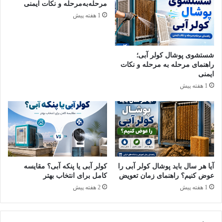
روش‌های تمیز کردن ماشین
مرحله‌به‌مرحله و نکات ایمنی
1 هفته پیش
لباسشویی گام‌به‌گام
برای تمیزکردن و رسوب زدایی ماشین لباسشویی باید یک برنامه
شستشوی پوشال کولر آبی؛
مرحله‌به‌مرحله را پیش بگیرید. در این فرایند از جرم گیری ماشین تا
راهنمای مرحله به مرحله و نکات
تمیز کردن لاستیک ماشین لباسشویی و بخش‌های مختلف آن وجود
ایمنی
دارد. در ادامه، مرحله‌به‌مرحله از گام‌های تمیزکاری برایتان می‌گوییم.
1 هفته پیش
۱. تمیزکردن واشر لاستیکی درون درب
حتماً به‌فکر تمیز کردن لاستیک ماشین لباسشویی باشید. اگر به آن
رسیدگی نکنید، بعد از مدتی خراب می‌شود و به دردسر می‌افتید.
برای نظافت این بخش از وسیله باید:
آیا هر سال باید پوشال کولر آبی را
کولر آبی یا پنکه آبی؟ مقایسه
عوض کنیم؟ راهنمای زمان تعویض
کامل برای انتخاب بهتر
درب ماشین را باز کنید؛
1 هفته پیش
2 هفته پیش
پرزها، مو و جرم‌های ریز را با دستمال خشک بردارید؛
برای جرم گیری ماشین لباسشویی با جوش شیرین و سرکه