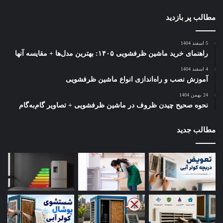
فیلتر را با آب گرم و برس بشویید و تمیز کنید؛
مطالب پر بازدید
آن را خشک کنید و سر جای خود قرار دهید.
۵. تمیزکردن بدنه داخلی و خارجی
5 اسفند 1404
راهنمای خرید ماشین ظرفشویی ۱۴۰۵: بهترین مدل‌ها + مقایسه آنها
در مراحل پایانی کار به تمیز کردن بدنه لباسشویی می‌رسیم. برای
4 اسفند 1404
این بخش از نظافت ماشین باید مراحل زیر را پشت‌سر بگذارید:
آموزش نصب و راه‌اندازی انواع ماشین ظرفشویی
24 بهمن 1404
یک دستمال نرم را با محلول آب، سرکه یا شوینده ملایم
نحوه صحیح چیدن ظروف در ماشین ظرفشویی + تصاویر گام‌به‌گام
مرطوب کنید؛
سطوح داخلی شامل لبه‌های درب ماشین و اطراف دیگ را پاک
مطالب جدید
کنید؛
با یک دستمال خشک، تمام قسمت‌های ماشین را خشک کنید.