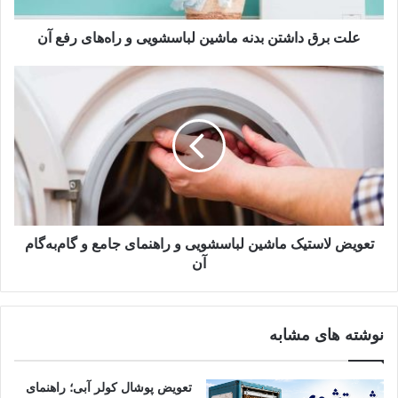
مواد مورد نیاز برای تمیز کردن
علت برق داشتن بدنه ماشین لباسشویی و راه‌های رفع آن
برای تمیز کردن ماشین لباسشویی به مواد و تجهیزات خاص و
ویژه‌ای نیاز نیست. کافی است ا‌ین‌ها را در اختیار داشته باشید تا
خیلی زود و آسان، دستگاه را تمیز و ضدعفونی کنید:
مسواک قدیمی یا برس
؛ برای تمیزکردن جاپودری یا لاستیک دور
درب.
سرکه سفید؛
برای از بین‌بردن بوی بد، رسوبات و ضدعفونی.
دستکش پلاستیکی
؛ برای محافظت از دست هنگام کار.
تعویض لاستیک ماشین لباسشویی و راهنمای جامع و گام‌به‌گام
دستمال یا حوله نرم
؛ خشک و پاک‌کردن سطوح وسیله.
آن
مایع ظرفشویی ملایم
؛ شستن جاپودری یا فیلتر.
جوش شیرین
؛ رفع لکه‌ها و چربی‌های بدبو.
نوشته های مشابه
آب گرم
؛ جداکردن راحت‌تر جرم و آلودگی.
لگن کوچک
؛ تخلیه آب فیلتر ماشین.
تعویض پوشال کولر آبی؛ راهنمای