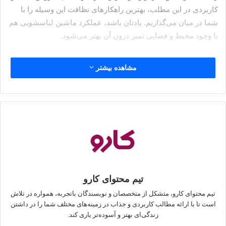
کاربردی در این مطلب، بهترین راهکارهای نظافت این وسیله را با
شما در میان می‌گذاریم. یادتان باشد، عملکرد ماشین لباسشویی هم
با وجود محیط و فضایی تمیز درون آن بهتر می‌شود.
فهرست مطالب
مشاهده بیشتر
چرا باید ماشین لباسشویی را تمیز
کنیم؟
بعضی‌ها فکر می‌کنند که ماشین لباسشویی، اساساً وسیله‌ای
تمیزکننده است و دیگر نیازی نیست که آن را تمیز کنند. اگر شما هم
این‌طور فکر می‌کنید، سخت در اشتباه هستید. باید حتماً حواستان به
تیم محتوای کارو
نظافت این دستگاه باشد، به‌دلایل زیر:
تیم محتوای کارو، متشکل از متخصصان و نویسندگان باتجربه، همواره در تلاش
است تا با ارائه مطالب کاربردی و جذاب در زمینه‌های مختلف شما را در داشتن
افزایش عمر دستگاه؛
زندگی‌ای بهتر و آسوده‌تر یاری کند.
بهبود کیفیت شست‌وشو؛