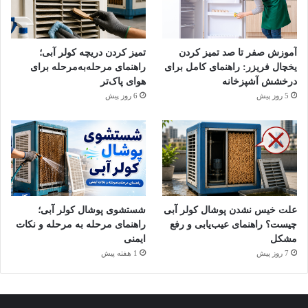
آموزش صفر تا صد تمیز کردن
تمیز کردن دریچه کولر آبی؛
یخچال فریزر: راهنمای کامل برای
راهنمای مرحله‌به‌مرحله برای
درخشش آشپزخانه
هوای پاک‌تر
5 روز پیش
6 روز پیش
ضد عفونی کردن ماشین لباسشویی با جوش شیرین و سرکه
۴. تمیزکردن فیلتر و خروجی آب
برای تمیز کردن فیلتر لباسشویی باید آن را خاموش کنید و از برق
بکشید. مراحل زیر را با دقت پشت‌سر بگذارید تا فیلتر و خروجی آب
تمیز شوند:
علت خیس نشدن پوشال کولر آبی
شستشوی پوشال کولر آبی؛
چیست؟ راهنمای عیب‌یابی و رفع
راهنمای مرحله به مرحله و نکات
جای فیلتر یا همان درپوش پایین دستگاه را باز کنید؛
مشکل
ایمنی
یک لگن کوچک یا ظرف مناسب را زیر جای فیلتر بگذارید؛
7 روز پیش
1 هفته پیش
فیلتر را بیرون بیاورید، پرزها و اشیای ریز احتمالی موجود
(سکه، دکمه و…) را بردارید؛