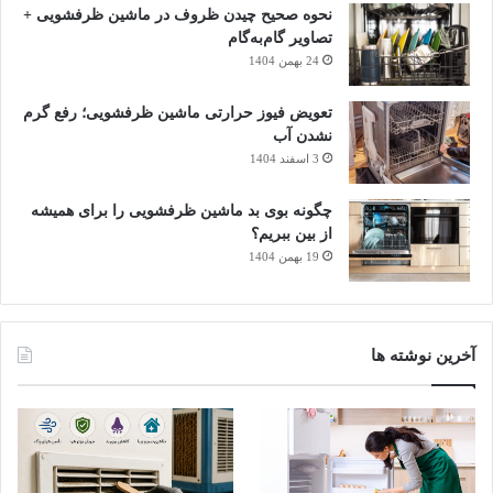
نحوه صحیح چیدن ظروف در ماشین ظرفشویی +
تصاویر گام‌به‌گام
24 بهمن 1404
تعویض فیوز حرارتی ماشین ظرفشویی؛ رفع گرم
نشدن آب
3 اسفند 1404
۴. تعویض یا تمیزکردن آند
چگونه بوی بد ماشین ظرفشویی را برای همیشه
از بین ببریم؟
اگر مخزن آبگرمکن از جنس فولاد است، این روش بیشتر توصیه
19 بهمن 1404
می‌شود. آند فداشونده بخشی از آبگرمکن است که مانع خوردگی
مخزن می‌شود. در این روش باید:
مخزن را تخلیه و برق/گاز را قطع کنید؛
آخرین نوشته ها
آند را در بخش بالای مخزن پیدا و با آچار باز کنید؛
اگر کمتر از نصف اولیه آند باقی مانده یا دچار خوردگی شدید
است، آن را عوض کنید؛
آند جدید را نصب کنید و مخزن را مجدداً پر و راه‌اندازی کنید.