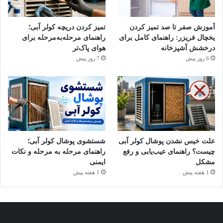
۵. رسوب‌زدایی عناصر حرارتی
آموزش صفر تا صد تمیز کردن
تمیز کردن دریچه کولر آبی؛
یخچال فریزر: راهنمای کامل برای
راهنمای مرحله‌به‌مرحله برای
عناصر گرمایشی آبگرمکن‌های برقی هم در معرض رسوب‌گرفتگی
درخشش آشپزخانه
هوای پاک‌تر
هستند. برای رسوب‌زدایی این بخش‌ها در آن‌ها باید مراحل زیر را
6 روز پیش
7 روز پیش
پشت‌سر بگذارید:
برق را از تابلو قطع کنید؛
تخلیه آب مخزن آبگرمکن
را تا زیر سطح عنصر حرارتی انجام
دهید؛
عناصر حرارتی را با آچار باز کنید و بیرون بیاورید؛
علت خیس نشدن پوشال کولر آبی
شستشوی پوشال کولر آبی؛
عناصر را در محلول سرکه یا اسید سیتریک بگذارید؛
چیست؟ راهنمای عیب‌یابی و رفع
راهنمای مرحله به مرحله و نکات
مشکل
ایمنی
رسوب‌ها را از عناصر پاک کنید و اگر لازم است، آن‌ها را تعویض
1 هفته پیش
1 هفته پیش
کنید؛
عناصر را دوباره نصب، مخزن را پُر و برق را وصل کنید.
۶. رسوب‌زدایی آبگرمکن بدون مخزن