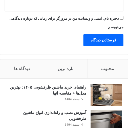
راه حل
همه پیچ‌ها و براکت‌های اسپیلت را بررسی و سفت کنید.
ذخیره نام، ایمیل و وبسایت من در مرورگر برای زمانی که دوباره دیدگاهی
فن‌ها و محورهای چرخشی را چک کنید و اگر لازم است، آن‌ها را
می‌نویسم.
تعویض کنید.
داخل پنل را تمیز کنید تا جسم خارجی در آن وجود نداشته باشد.
بوی نامطبوع هنگام روشن شدن
محبوب
تازه ترین
دیدگاه ها
جمع شدن و رشد قارچ یا باکتری روی اوپراتور، فیلترها، ماندن آب در
سینی تخلیه به مدت طولانی،
کثیف شدن فیلتر هوا می‌تواند باعث تولید بوی بد و نامطبوع شود.
راهنمای خرید ماشین ظرفشویی ۱۴۰۵: بهترین
مدل‌ها + مقایسه آنها
راه حل:
5 اسفند 1404
آموزش نصب و راه‌اندازی انواع ماشین
فیلترها را با آب گرم و صابون بشویید.
ظرفشویی
اواپراتور را با اسپری مخصوص ضدقارچ تمیز کنید.
4 اسفند 1404