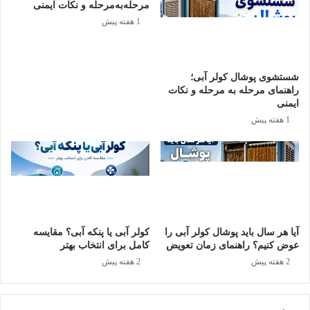
مرحله‌به‌مرحله و نکات ایمنی
1 هفته پیش
اسپیلت روشن نمی‌شود
ممکن است دلیل روشن نشدن اسپیلت،
قطع برق
،
خرابی برد
شستشوی پوشال کولر آبی؛
الکترونیکی
،
مشکل در کنترل (ریموت)
یا
پریدگی فیوز
یا
خرابی برد
راهنمای مرحله به مرحله و نکات
الکترونیکی
باشد.
ایمنی
1 هفته پیش
راه حل
:
از وجود برق در پریز و عملکرد محافظ برق مطمئن شوید.
ریموت را بررسی کنید و ببینید آیا باتری‌هایش کار می‌کند.
فیوز را چک کنید و از تعمیرکار بخواهید تا برد الکترونیکی را
بررسی کند.
آیا هر سال باید پوشال کولر آبی را
کولر آبی یا پنکه آبی؟ مقایسه
عوض کنیم؟ راهنمای زمان تعویض
کامل برای انتخاب بهتر
2 هفته پیش
2 هفته پیش
نشتی آب از پنل داخلی
مسائلی مانند
گرفتگی در شلنگ یا سینی تخلیه آب
،
خراب شدن پمپ