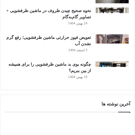
از محلول سرکه و آب برای ضدعفونی سینی تخلیه استفاده
کنید.
نحوه صحیح چیدن ظروف در ماشین ظرفشویی +
تصاویر گام‌به‌گام
24 بهمن 1404
تعویض فیوز حرارتی ماشین ظرفشویی؛ رفع گرم
نشدن آب
3 اسفند 1404
چگونه بوی بد ماشین ظرفشویی را برای همیشه
از بین ببریم؟
19 بهمن 1404
آخرین نوشته ها
خاموش شدن ناگهانی اسپیلت
ممکن است کولر به دلیل
گرم شدن بیش از حد کمپرسو
ر،
مسدود