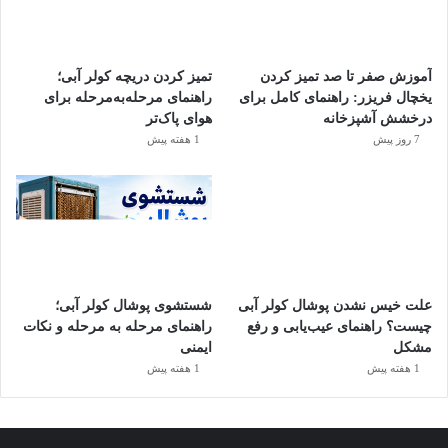
شدن ورودی هوا
یا
مشکل در برد فرمان یا ترموستات
به صورت
ناگهانی خاموش شود.
آموزش صفر تا صد تمیز کردن
تمیز کردن دریچه کولر آبی؛
راه حل
یخچال فریزر: راهنمای کامل برای
راهنمای مرحله‌به‌مرحله برای
درخشش آشپزخانه
هوای پاک‌تر
7 روز پیش
1 هفته پیش
گردش هوای اطراف کندانسور را بررسی کنید.
فیلترها را تمیز کنید.
سلامت برد الکترونیکی را با دستگاه تست یررسی کنید.
یخ‌زدگی لوله‌ها یا پنل داخلی
علت خیس نشدن پوشال کولر آبی
شستشوی پوشال کولر آبی؛
یخ زدگی لوله‌ها یا پنل داخلی معمولا به دلایل
کمبود گاز مبرد
،
چیست؟ راهنمای عیب‌یابی و رفع
راهنمای مرحله به مرحله و نکات
مسدود شدن یا کثیف بودن فیلتر
و
خرابی فن داخلی یا سنسور دما
مشکل
ایمنی
اتفاق میفتد.
1 هفته پیش
1 هفته پیش
راه‌حل: