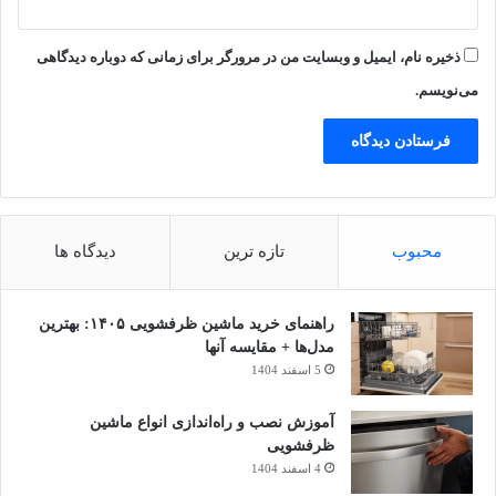
یخچال غذای شما را با گردش هوای خنک‌شده توسط کویل‌های
ذخیره نام، ایمیل و وبسایت من در مرورگر برای زمانی که دوباره دیدگاهی
اواپراتور سرد نگه می‌دارد. وقتی یخچال‌تان را بیش‌ازحد پر می‌کنید
می‌نویسم.
هوا نمی‌تواند به‌خوبی داخل یخچال گردش کند و درنتیجه موتور برای
خنک‌کردن مواد غذایی باید سخت‌تر کار کند و گرمای بیشتری تولید
کند.
محبوب
تازه ترین
دیدگاه ها
راهنمای خرید ماشین ظرفشویی ۱۴۰۵: بهترین
مدل‌ها + مقایسه آنها
5 اسفند 1404
آموزش نصب و راه‌اندازی انواع ماشین
ظرفشویی
4 اسفند 1404