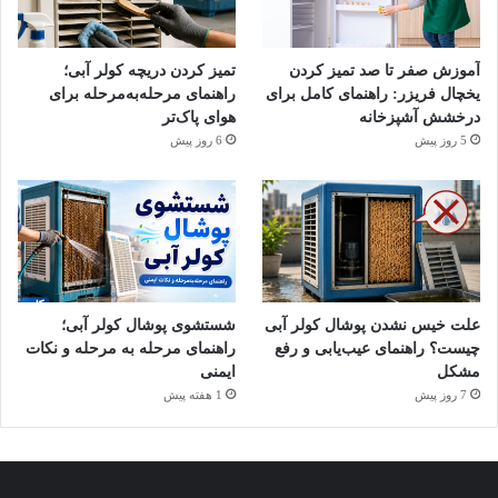
بررسی لاستیک دور درب:
توجه کنید که سالم و بدون ترک یا
پارگی باشد.
آموزش صفر تا صد تمیز کردن
تمیز کردن دریچه کولر آبی؛
یخچال فریزر: راهنمای کامل برای
راهنمای مرحله‌به‌مرحله برای
استفاده از محافظ ولتاژ باکیفیت برای یخچال.
درخشش آشپزخانه
هوای پاک‌تر
5 روز پیش
6 روز پیش
آموزش گام‌به‌گام عیب‌یابی گرمای
بدنه یخچال
پس از یافتن علت داغ شدن بدنه یخچال، اقدام سریع برای جلوگیری
از آسیب بیشتر بسیار مهم است. برای این منظور مراحل زیر را انجام
دهید:
علت خیس نشدن پوشال کولر آبی
شستشوی پوشال کولر آبی؛
چیست؟ راهنمای عیب‌یابی و رفع
راهنمای مرحله به مرحله و نکات
۱. بررسی منبع تغذیه
مشکل
ایمنی
7 روز پیش
1 هفته پیش
مطمئن شوید که یخچال به‌درستی به برق وصل شده و برق دریافت
می‌کند. اگر چنین نیست بررسی کنید که آیا قطع‌کننده مدار خاموش
شده یا فیوز سوخته است.