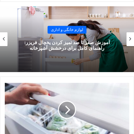
تنظیم مؤثر دمای داخلی خود به‌سختی کار می‌کند.
مشکلات فراوانی می‌توانند علت داغ شدن بدنه یخچال باشند. گاهی
این مشکل به‌دلایل ساده‌ای مانند زیاد بازکردن درب یخچال یا
لوازم خانگی و اداری
فرسودگی لاستیک دور درب ایجاد می‌شود و گاهی نیز مشکلی جدی
آموزش صفر تا صد تمیز کردن یخچال فریزر:
در قطعات یخچال وجود دارد.
راهنمای کامل برای درخشش آشپزخانه
دلایل اصلی داغ شدن بیش‌ازحد بدنه
یخچال
تهویه ناکافی
یخچال‌ها نیز مانند هر وسیله برقی دیگری در حین کار گرما تولید
می‌کنند. برای حفظ عملکرد بهینه و جلوگیری از داغ‌شدن یخچال این
گرمای اضافی باید دفع شود. تهویه ناکافی می‌تواند مانع از وجود
جریان هوای مناسب در اطراف یخچال و تجمع گرما در دستگاه شود.