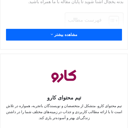
بدنه یخچال آشنا شوید تا پایان مقاله با ما همراه باشید.
فهرست مطالب
مشاهده بیشتر
چرا بدنه یخچال گرم می‌شود؟
اگر متوجه شده‌اید که بعضی از قسمت‌ها مانند دیواره‌های جانبی یا
پشت یخچال داغ هستند شاید مشکلی اساسی در سیستم خنک‌کننده
دستگاه ایجاد شده باشد. مشکلات زیر نیز می‌توانند نشان دهند که
بدنه یخچال بیش‌ازحد گرم شده است:
خراب‌شدن سریع‌تر مواد غذایی یا نوسانات دمایی مکرر در
داخل یخچال؛
تیم محتوای کارو
شنیدن صداهای غیرمعمول از یخچال: افزایش سروصدای
تیم محتوای کارو، متشکل از متخصصان و نویسندگان باتجربه، همواره در تلاش
یخچال نسبت به گذشته یعنی کمپرسور برای خنک‌شدن یخچال
است تا با ارائه مطالب کاربردی و جذاب در زمینه‌های مختلف شما را در داشتن
زندگی‌ای بهتر و آسوده‌تر یاری کند.
بیشتر از حد لازم کار می‌کند؛
افزایش بدون دلیل و ناگهانی مصرف برق زیرا یخچال برای