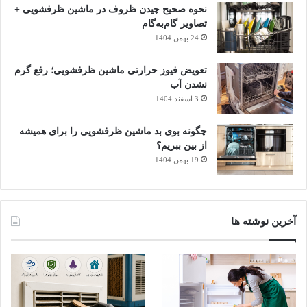
نحوه صحیح چیدن ظروف در ماشین ظرفشویی +
۸. خرابی پمپ گاز
تصاویر گام‌به‌گام
24 بهمن 1404
در آبگرمکن‌های گازی، تنظیم‌نبودن فشار گاز و عملکرد نامناسب آن
نمی‌گذارد که دستگاه خاموش شود. به‌عبارت دقیق‌تر، خرابی پمپ
تعویض فیوز حرارتی ماشین ظرفشویی؛ رفع گرم
گاز و تنظیم‌نبودن فشار گاز مشعل را روشن نگه می‌دارد.
نشدن آب
3 اسفند 1404
چگونه بوی بد ماشین ظرفشویی را برای همیشه
از بین ببریم؟
19 بهمن 1404
آخرین نوشته ها
خرابی شیر و پمپ گاز و خاموش نشدن آبگرمکن بعد از بستن آب