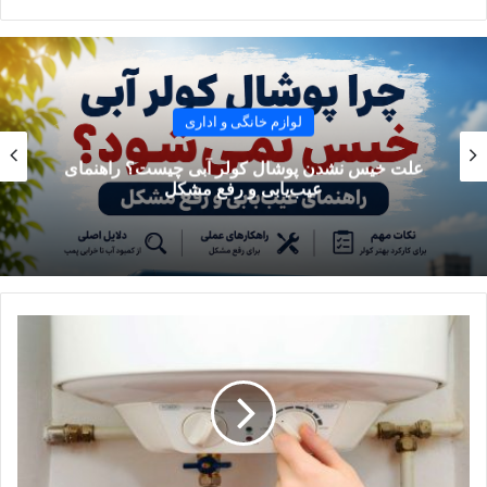
می‌شود. مشعل با تولید حرارت و به‌کمک مبدل حرارتی، آب را
گرم می‌کند و کنترل دما و جریان گاز به‌عهده سنسور دما و
ترموکوپل است.
آبگرمکن خورشیدی
: پنل‌های خورشیدی انرژی خورشید را جذب
لوازم خانگی و اداری
می‌کنند.
آبگرمکن بدون مخزن
: در این مدل از آب گرمکن، نیازی به
علت خیس نشدن پوشال کولر آبی چیست؟ راهنمای
ذخیره آب نیست و به‌محض بازکردن شیر آب، مشعل یا المنت،
عیب‌یابی و رفع مشکل
آب را گرم می‌کنند.