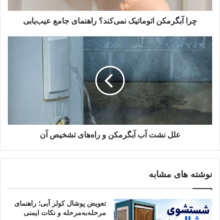
خاموش‌نشدن آبگرمکن بعد از بستن آب
چرا آبگرمکن اتوماتیک نمی‌کند؟ راهنمای جامع عیب‌یابی
دلایل رایج خاموش‌نشدن بعد از بستن
آب و عیب‌یابی آن‌ها چیست؟
خاموش نشدن آبگرمکن‌های دیواری و انواع دیگر بعد از بستن آب، نیاز
به بررسی و عیب‌یابی دقیق دارد. برای رفع این وضعیت، لازم است
که علل اصلی را خوب بشناسید. در ادامه، دلایل متداول این مشکل را
بررسی می‌کنیم.
علل نشت آب آبگرمکن و را‌ه‌های تشخیص آن
۱. نشتی در سیستم لوله‌کشی
اگر لوله‌ها و اتصالات آبگرمکن نشتی داشته باشند، فشار موجود در
نوشته های مشابه
آن‌ها به‌طور عادی و طبیعی کم نمی‌شود. در نتیجه، آبگرمکن این‌طور
فکر می‌کند که هنوز آب در جریان است و مشعل یا المنت بی‌دلیل و
تعویض پوشال کولر آبی؛ راهنمای
بدون اینکه واقعاً نیاز باشد، روشن می‌مانند.
مرحله‌به‌مرحله و نکات ایمنی