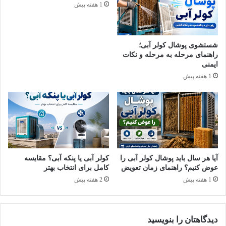
1 هفته پیش
شستشوی پوشال کولر آبی؛
راهنمای مرحله به مرحله و نکات
ایمنی
1 هفته پیش
نشتی اتصالات از دلایل خاموش نشدن آبگرمکن بعد از بستن آب
۲. خسارت در سوئیچ قطع جریان
آیا هر سال باید پوشال کولر آبی را
کولر آبی یا پنکه آبی؟ مقایسه
عوض کنیم؟ راهنمای زمان تعویض
کامل برای انتخاب بهتر
بیشتر آبگرمکن‌های اتوماتیک مجهز به سوئیچ یا همان کلید قطع
1 هفته پیش
2 هفته پیش
جریان هستند. وظیفه این قطعه تشخیص جریان آب است. زمانی که
این سوئیچ خراب شود، سیگنال‌ها یا پیام‌های اشتباهی به دستگاه
می‌فرستد و آبگرمکن با بستن آب هم روشن می‌ماند.
دیدگاهتان را بنویسید