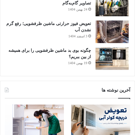
کولر
تصاویر گام‌به‌گام
24 بهمن 1404
تنظیم نبودن کشش تسمه، چه شل باشد و چه بیش از حد سفت،
می‌تواند عملکرد کولر آبی را مختل کند.
تعویض فیوز حرارتی ماشین ظرفشویی؛ رفع گرم
نشدن آب
3 اسفند 1404
اگر تسمه شل باشد، نیروی موتور به‌درستی به پروانه منتقل
نمی‌شود. در نتیجه، پروانه با قدرت کافی نمی‌چرخد، باد کولر کم
چگونه بوی بد ماشین ظرفشویی را برای همیشه
می‌شود، موتور بیشتر کار می‌کند و مصرف برق افزایش پیدا می‌کند.
از بین ببریم؟
19 بهمن 1404
از طرف دیگر، سفت بودن بیش از حد تسمه هم مشکل‌ساز است.
تسمه خیلی سفت به موتور، یاتاقان‌ها، شفت و پولی‌ها فشار
می‌آورد و می‌تواند باعث افزایش صدا، لرزش، داغ شدن موتور و
آخرین نوشته ها
خرابی زودرس قطعات شود.
برای تشخیص اولیه، می‌توانید بعد از قطع کامل برق کولر، وسط
تسمه را با انگشت فشار دهید. تسمه باید کمی انعطاف داشته باشد،
اما نباید بیش از حد فرو برود یا کاملاً خشک و سفت باشد. در بخش
تنظیم تسمه، مقدار مناسب را دقیق‌تر توضیح می‌دهیم.