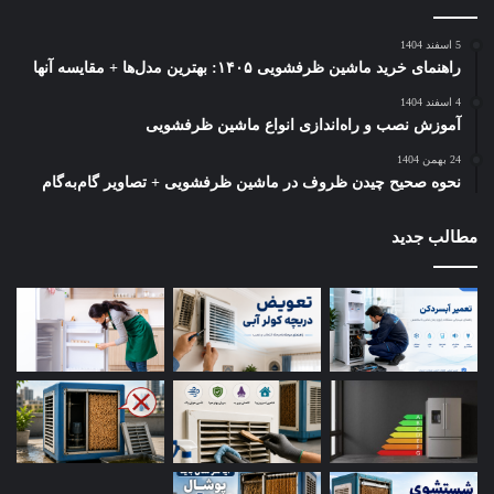
اگر هرکدام از این علائم را دیدید، بهتر است برای تعویض تسمه کولر
5 اسفند 1404
اقدام کنید. منتظر پاره شدن کامل تسمه نمانید؛ چون پارگی تسمه
راهنمای خرید ماشین ظرفشویی ۱۴۰۵: بهترین مدل‌ها + مقایسه آنها
می‌تواند باعث توقف کامل کولر و ایجاد فشار ناگهانی روی قطعات
4 اسفند 1404
شود.
آموزش نصب و راه‌اندازی انواع ماشین ظرفشویی
24 بهمن 1404
راهنمای گام‌به‌گام تعویض تسمه کولر
نحوه صحیح چیدن ظروف در ماشین ظرفشویی + تصاویر گام‌به‌گام
آبی
مطالب جدید