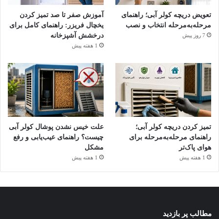
تعویض دریچه کولر آبی؛ راهنمای
آموزش صفر تا صد تمیز کردن
ترک‌خوردگی، پارگی یا فرسودگی تسمه
مرحله‌به‌مرحله انتخاب و نصب
یخچال فریزر: راهنمای کامل برای
درخشش آشپزخانه
7 روز پیش
بازرسی چشمی تسمه کولر یکی از ساده‌ترین روش‌ها برای تشخیص
1 هفته پیش
خرابی آن است. تسمه کولر به‌مرور زمان در اثر گرما، رطوبت،
اصطکاک و کارکرد مداوم فرسوده می‌شود.
هنگام بررسی تسمه، به این نشانه‌ها دقت کنید:
ترک‌های ریز روی سطح تسمه
تمیز کردن دریچه کولر آبی؛
علت خیس نشدن پوشال کولر آبی
ساییدگی لبه‌ها
راهنمای مرحله‌به‌مرحله برای
چیست؟ راهنمای عیب‌یابی و رفع
خشک و شکننده شدن لاستیک
هوای پاک‌تر
مشکل
1 هفته پیش
1 هفته پیش
تغییر شکل تسمه
نخ‌نما شدن بخش‌هایی از تسمه
جدا شدن تکه‌های لاستیک
پارگی کامل یا نیمه‌پارگی
مطالب پر بازدید