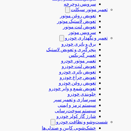
سرویس دوچرخه
تعمیر موتور سیکلت
تعویض روغن موتور
تعویض لاستیک موتور
تعویض لنت موتور
سرویس موتور
تعمیر و نگهداری خودرو
برق و باتری خودرو
پنچرگیری و تعویض لاستیک
تعمیر گیربکس
تعمیر موتور خودرو
تعوبض لنت خودرو
تعویض باتری خودرو
تعویض چراغ خودرو
تعویض روغن خودرو
تعویض شمع و وایر خودرو
جلوبندی خودرو
سپرسازی و تعمیر سپر
سیستم ترمز و ایمنی
سیستم سوخت‌رسانی
شارژ گاز کولر خودرو
شست‌وشو و نظافت خودرو
خشک‌شویی کابین و صندلی‌ها