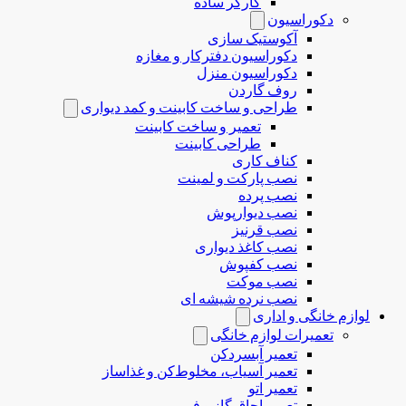
کارگر ساده
دکوراسیون
آکوستیک سازی
دکوراسیون دفترکار و مغازه
دکوراسیون منزل
روف گاردن
طراحی و ساخت کابینت و کمد دیواری
تعمیر و ساخت کابینت
طراحی کابینت
کناف کاری
نصب پارکت و لمینت
نصب پرده
نصب دیوارپوش
نصب قرنیز
نصب کاغذ دیواری
نصب کفپوش
نصب موکت
نصب نرده شیشه ای
لوازم خانگی و اداری
تعمیرات لوازم خانگی
تعمیر آبسردکن
تعمیر آسیاب، مخلوط‌کن و غذاساز
تعمیر اتو
تعمیر اجاق گاز و فر