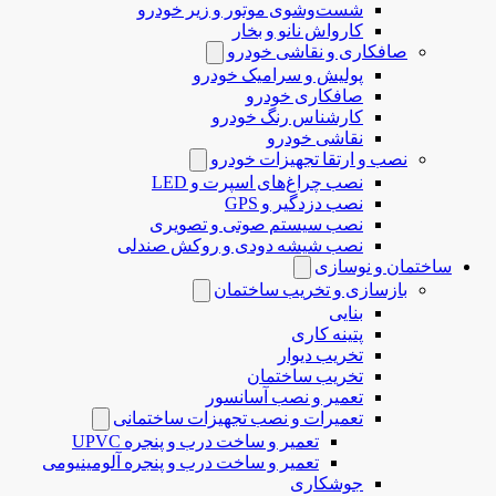
شست‌وشوی موتور و زیر خودرو
کارواش نانو و بخار
صافکاری و نقاشی خودرو
پولیش و سرامیک خودرو
صافکاری خودرو
کارشناس رنگ خودرو
نقاشی خودرو
نصب و ارتقا تجهیزات خودرو
نصب چراغ‌های اسپرت و LED
نصب دزدگیر و GPS
نصب سیستم صوتی و تصویری
نصب شیشه دودی و روکش صندلی
ساختمان و نوسازی
بازسازی و تخریب ساختمان
بنایی
پتینه کاری
تخریب دیوار
تخریب ساختمان
تعمیر و نصب آسانسور
تعمیرات و نصب تجهیزات ساختمانی
تعمیر و ساخت درب و پنجره UPVC
تعمیر و ساخت درب و پنجره آلومینیومی
جوشکاری