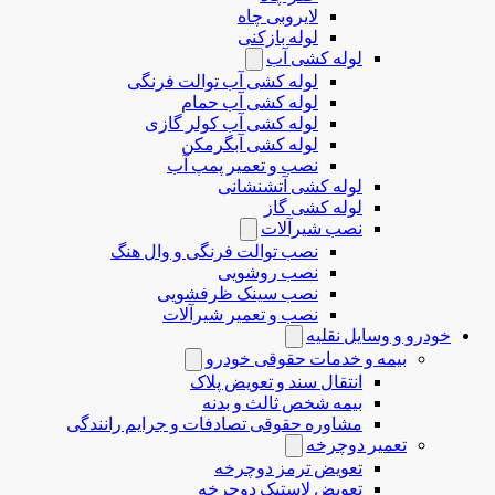
لایروبی چاه
لوله بازکنی
لوله کشی آب
لوله کشی آب توالت فرنگی
لوله کشی آب حمام
لوله کشی آب کولر گازی
لوله کشی آبگرمکن
نصب و تعمیر پمپ آب
لوله کشی آتشنشانی
لوله کشی گاز
نصب شیرآلات
نصب توالت فرنگی و وال هنگ
نصب روشویی
نصب سینک ظرفشویی
نصب و تعمیر شیرآلات
خودرو و وسایل نقلیه
بیمه و خدمات حقوقی خودرو
انتقال سند و تعویض پلاک
بیمه شخص ثالث و بدنه
مشاوره حقوقی تصادفات و جرایم رانندگی
تعمیر دوچرخه
تعویض ترمز دوچرخه
تعویض لاستیک دوچرخه