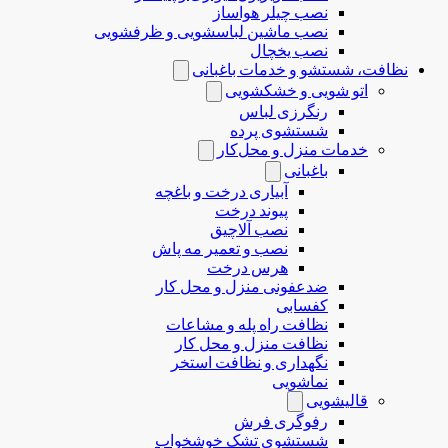
نصب چیلر هواساز
نصب ماشین لباسشویی و ظرفشویی
نصب یخچال
نظافت، شستشو و خدمات باغبانی
اتو شویی و خشکشویی
رنگرزی لباس
شستشوی پرده
خدمات منزل و محل‌کار
باغبانی
آبیاری درخت و باغچه
پیوند درخت
نصب آلاچیق
نصب و تعمیر مه پاش
هرس درخت
ضدعفونی منزل و محل کار
کفسابی
نظافت راه پله و مشاعات
نظافت منزل و محل کار
نگهداری و نظافت استخر
نماشویی
قالیشویی
رفوگری فرش
شستشوی تشک خوشخواب