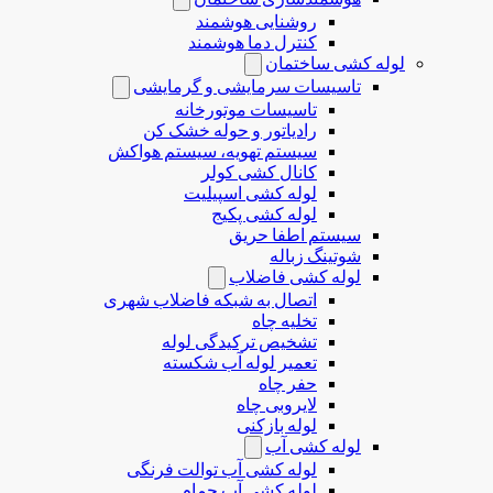
روشنایی هوشمند
کنترل دما هوشمند
لوله کشی ساختمان
تاسیسات سرمایشی و گرمایشی
تاسیسات موتورخانه
رادیاتور و حوله خشک کن
سیستم تهویه، سیستم هواکش
کانال کشی کولر
لوله کشی اسپیلیت
لوله کشی پکیج
سیستم اطفا حریق
شوتینگ زباله
لوله كشی فاضلاب
اتصال به شبکه فاضلاب شهری
تخلیه چاه
تشخیص ترکیدگی لوله
تعمیر لوله آب شکسته
حفر چاه
لایروبی چاه
لوله بازکنی
لوله کشی آب
لوله کشی آب توالت فرنگی
لوله کشی آب حمام