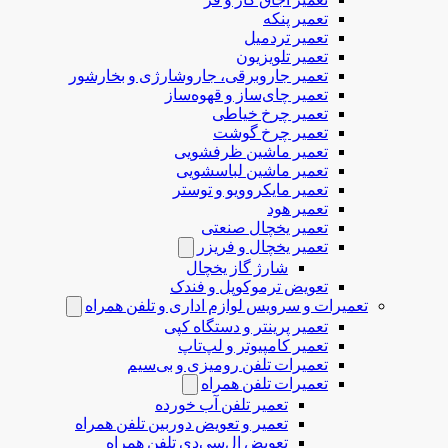
تعمیر پنکه
تعمیر تردمیل
تعمیر تلویزیون
تعمیر جاروبرقی، جاروشارژی و بخارشور
تعمیر چای‌ساز و قهوه‌ساز
تعمیر چرخ خیاطی
تعمیر چرخ گوشت
تعمیر ماشین ظرفشویی
تعمیر ماشین لباسشویی
تعمیر مایکروویو و توستر
تعمیر هود
تعمیر یخچال صنعتی
تعمیر یخچال و فریزر
شارژ گاز یخچال
تعویض ترموکوپل و فندک
تعمیرات و سرویس لوازم اداری و تلفن همراه
تعمیر پرینتر و دستگاه کپی
تعمیر کامپیوتر و لپ‌تاپ
تعمیرات تلفن رومیزی و بی‌سیم
تعمیرات تلفن همراه
تعمیر تلفن آب خورده
تعمیر و تعویض دوربین تلفن همراه
تعویض ال‌سی‌دی تلفن همراه