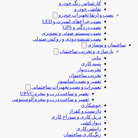
کارشناس رنگ خودرو
نقاشی خودرو
نصب و ارتقا تجهیزات خودرو
نصب چراغ‌های اسپرت و LED
نصب دزدگیر و GPS
نصب سیستم صوتی و تصویری
نصب شیشه دودی و روکش صندلی
ساختمان و نوسازی
بازسازی و تخریب ساختمان
بنایی
پتینه کاری
تخریب دیوار
تخریب ساختمان
تعمیر و نصب آسانسور
تعمیرات و نصب تجهیزات ساختمانی
تعمیر و ساخت درب و پنجره UPVC
تعمیر و ساخت درب و پنجره آلومینیومی
جوشکاری
داربست و کفراژ
دریل کاری و سوراخ کاری
دیوارکشی
رابیتس‌کاری
رنگ‌کاری ساختمان