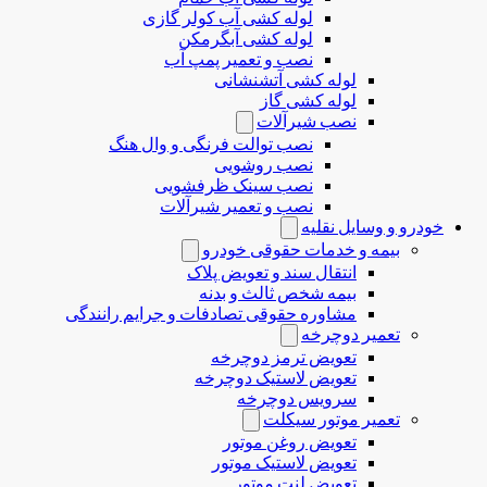
لوله کشی آب کولر گازی
لوله کشی آبگرمکن
نصب و تعمیر پمپ آب
لوله کشی آتشنشانی
لوله کشی گاز
نصب شیرآلات
نصب توالت فرنگی و وال هنگ
نصب روشویی
نصب سینک ظرفشویی
نصب و تعمیر شیرآلات
خودرو و وسایل نقلیه
بیمه و خدمات حقوقی خودرو
انتقال سند و تعویض پلاک
بیمه شخص ثالث و بدنه
مشاوره حقوقی تصادفات و جرایم رانندگی
تعمیر دوچرخه
تعویض ترمز دوچرخه
تعویض لاستیک دوچرخه
سرویس دوچرخه
تعمیر موتور سیکلت
تعویض روغن موتور
تعویض لاستیک موتور
تعویض لنت موتور