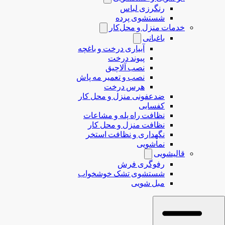
رنگرزی لباس
شستشوی پرده
خدمات منزل و محل‌کار
باغبانی
آبیاری درخت و باغچه
پیوند درخت
نصب آلاچیق
نصب و تعمیر مه پاش
هرس درخت
ضدعفونی منزل و محل کار
کفسابی
نظافت راه پله و مشاعات
نظافت منزل و محل کار
نگهداری و نظافت استخر
نماشویی
قالیشویی
رفوگری فرش
شستشوی تشک خوشخواب
مبل شویی