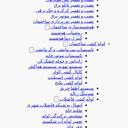
نصب و تعمیر تابلو برق
نصب و تعمیر کرکره و جک برقی
نصب و تعمیر موتور برق
نصب و تعمیر نورپردازی ساختمان
هوشمندسازی ساختمان
روشنایی هوشمند
کنترل دما هوشمند
لوله کشی ساختمان
تاسیسات سرمایشی و گرمایشی
تاسیسات موتورخانه
رادیاتور و حوله خشک کن
سیستم تهویه، سیستم هواکش
کانال کشی کولر
لوله کشی اسپیلیت
لوله کشی پکیج
سیستم اطفا حریق
شوتینگ زباله
لوله كشی فاضلاب
اتصال به شبکه فاضلاب شهری
تخلیه چاه
تشخیص ترکیدگی لوله
تعمیر لوله آب شکسته
حفر چاه