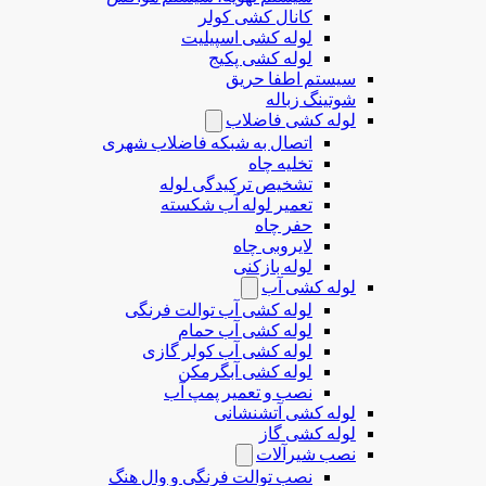
کانال کشی کولر
لوله کشی اسپیلیت
لوله کشی پکیج
سیستم اطفا حریق
شوتینگ زباله
لوله كشی فاضلاب
اتصال به شبکه فاضلاب شهری
تخلیه چاه
تشخیص ترکیدگی لوله
تعمیر لوله آب شکسته
حفر چاه
لایروبی چاه
لوله بازکنی
لوله کشی آب
لوله کشی آب توالت فرنگی
لوله کشی آب حمام
لوله کشی آب کولر گازی
لوله کشی آبگرمکن
نصب و تعمیر پمپ آب
لوله کشی آتشنشانی
لوله کشی گاز
نصب شیرآلات
نصب توالت فرنگی و وال هنگ