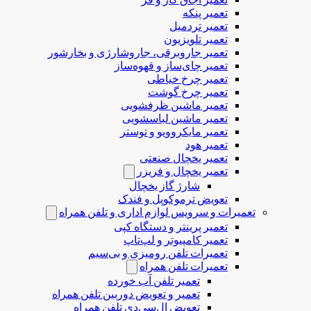
تعمیر پنکه
تعمیر تردمیل
تعمیر تلویزیون
تعمیر جاروبرقی، جاروشارژی و بخارشور
تعمیر چای‌ساز و قهوه‌ساز
تعمیر چرخ خیاطی
تعمیر چرخ گوشت
تعمیر ماشین ظرفشویی
تعمیر ماشین لباسشویی
تعمیر مایکروویو و توستر
تعمیر هود
تعمیر یخچال صنعتی
تعمیر یخچال و فریزر
شارژ گاز یخچال
تعویض ترموکوپل و فندک
تعمیرات و سرویس لوازم اداری و تلفن همراه
تعمیر پرینتر و دستگاه کپی
تعمیر کامپیوتر و لپ‌تاپ
تعمیرات تلفن رومیزی و بی‌سیم
تعمیرات تلفن همراه
تعمیر تلفن آب خورده
تعمیر و تعویض دوربین تلفن همراه
تعویض ال‌سی‌دی تلفن همراه