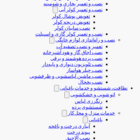
نصب و تعمیر بخاری و شومینه
نصب و تعمیر کولر آبی
تعویض پوشال کولر
تعویض دریچه کولر
نصب سایبان کولر
نصب و تعمیر کولر گازی و اسپیلت
نصب و راه‌اندازی لوازم خانگی
تعمیر و نصب تصفیه آب
نصب اجاق گاز و هود آشپزخانه
نصب پرده هوشمند و برقی
نصب تلویزیون دیواری و پایه‌دار
نصب چیلر هواساز
نصب ماشین لباسشویی و ظرفشویی
نصب یخچال
نظافت، شستشو و خدمات باغبانی
اتو شویی و خشکشویی
رنگرزی لباس
شستشوی پرده
خدمات منزل و محل‌کار
باغبانی
آبیاری درخت و باغچه
پیوند درخت
نصب آلاچیق