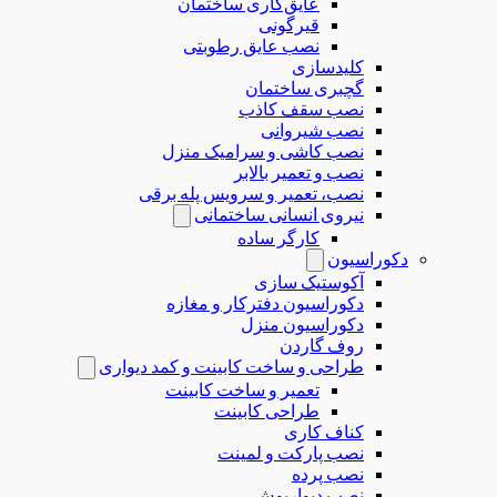
عایق‌کاری ساختمان
قیرگونی
نصب عایق رطوبتی
کلیدسازی
گچبری ساختمان
نصب سقف کاذب
نصب شیروانی
نصب کاشی و سرامیک منزل
نصب و تعمیر بالابر
نصب، تعمیر و سرویس پله برقی
نیروی انسانی ساختمانی
کارگر ساده
دکوراسیون
آکوستیک سازی
دکوراسیون دفترکار و مغازه
دکوراسیون منزل
روف گاردن
طراحی و ساخت کابینت و کمد دیواری
تعمیر و ساخت کابینت
طراحی کابینت
کناف کاری
نصب پارکت و لمینت
نصب پرده
نصب دیوارپوش