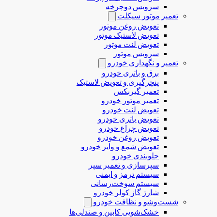
سرویس دوچرخه
تعمیر موتور سیکلت
تعویض روغن موتور
تعویض لاستیک موتور
تعویض لنت موتور
سرویس موتور
تعمیر و نگهداری خودرو
برق و باتری خودرو
پنچرگیری و تعویض لاستیک
تعمیر گیربکس
تعمیر موتور خودرو
تعوبض لنت خودرو
تعویض باتری خودرو
تعویض چراغ خودرو
تعویض روغن خودرو
تعویض شمع و وایر خودرو
جلوبندی خودرو
سپرسازی و تعمیر سپر
سیستم ترمز و ایمنی
سیستم سوخت‌رسانی
شارژ گاز کولر خودرو
شست‌وشو و نظافت خودرو
خشک‌شویی کابین و صندلی‌ها