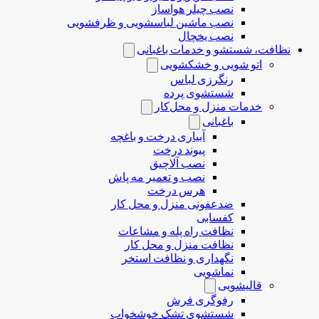
نصب چیلر هواساز
نصب ماشین لباسشویی و ظرفشویی
نصب یخچال
نظافت، شستشو و خدمات باغبانی
اتو شویی و خشکشویی
رنگرزی لباس
شستشوی پرده
خدمات منزل و محل‌کار
باغبانی
آبیاری درخت و باغچه
پیوند درخت
نصب آلاچیق
نصب و تعمیر مه پاش
هرس درخت
ضدعفونی منزل و محل کار
کفسابی
نظافت راه پله و مشاعات
نظافت منزل و محل کار
نگهداری و نظافت استخر
نماشویی
قالیشویی
رفوگری فرش
شستشوی تشک خوشخواب