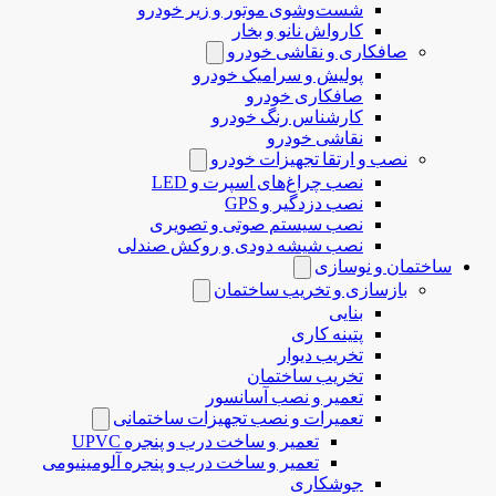
شست‌وشوی موتور و زیر خودرو
کارواش نانو و بخار
صافکاری و نقاشی خودرو
پولیش و سرامیک خودرو
صافکاری خودرو
کارشناس رنگ خودرو
نقاشی خودرو
نصب و ارتقا تجهیزات خودرو
نصب چراغ‌های اسپرت و LED
نصب دزدگیر و GPS
نصب سیستم صوتی و تصویری
نصب شیشه دودی و روکش صندلی
ساختمان و نوسازی
بازسازی و تخریب ساختمان
بنایی
پتینه کاری
تخریب دیوار
تخریب ساختمان
تعمیر و نصب آسانسور
تعمیرات و نصب تجهیزات ساختمانی
تعمیر و ساخت درب و پنجره UPVC
تعمیر و ساخت درب و پنجره آلومینیومی
جوشکاری