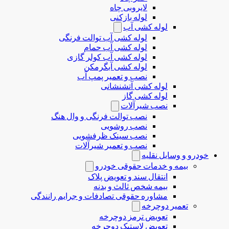
لایروبی چاه
لوله بازکنی
لوله کشی آب
لوله کشی آب توالت فرنگی
لوله کشی آب حمام
لوله کشی آب کولر گازی
لوله کشی آبگرمکن
نصب و تعمیر پمپ آب
لوله کشی آتشنشانی
لوله کشی گاز
نصب شیرآلات
نصب توالت فرنگی و وال هنگ
نصب روشویی
نصب سینک ظرفشویی
نصب و تعمیر شیرآلات
خودرو و وسایل نقلیه
بیمه و خدمات حقوقی خودرو
انتقال سند و تعویض پلاک
بیمه شخص ثالث و بدنه
مشاوره حقوقی تصادفات و جرایم رانندگی
تعمیر دوچرخه
تعویض ترمز دوچرخه
تعویض لاستیک دوچرخه