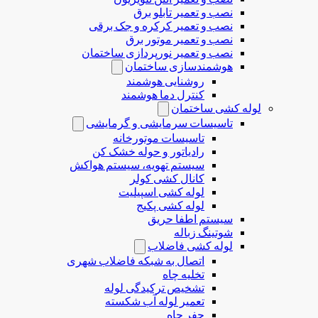
نصب و تعمیر تابلو برق
نصب و تعمیر کرکره و جک برقی
نصب و تعمیر موتور برق
نصب و تعمیر نورپردازی ساختمان
هوشمندسازی ساختمان
روشنایی هوشمند
کنترل دما هوشمند
لوله کشی ساختمان
تاسیسات سرمایشی و گرمایشی
تاسیسات موتورخانه
رادیاتور و حوله خشک کن
سیستم تهویه، سیستم هواکش
کانال کشی کولر
لوله کشی اسپیلیت
لوله کشی پکیج
سیستم اطفا حریق
شوتینگ زباله
لوله كشی فاضلاب
اتصال به شبکه فاضلاب شهری
تخلیه چاه
تشخیص ترکیدگی لوله
تعمیر لوله آب شکسته
حفر چاه