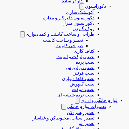
کارگر ساده
دکوراسیون
آکوستیک سازی
دکوراسیون دفترکار و مغازه
دکوراسیون منزل
روف گاردن
طراحی و ساخت کابینت و کمد دیواری
تعمیر و ساخت کابینت
طراحی کابینت
کناف کاری
نصب پارکت و لمینت
نصب پرده
نصب دیوارپوش
نصب قرنیز
نصب کاغذ دیواری
نصب کفپوش
نصب موکت
نصب نرده شیشه ای
لوازم خانگی و اداری
تعمیرات لوازم خانگی
تعمیر آبسردکن
تعمیر آسیاب، مخلوط‌کن و غذاساز
تعمیر اتو
تعمیر اجاق گاز و فر