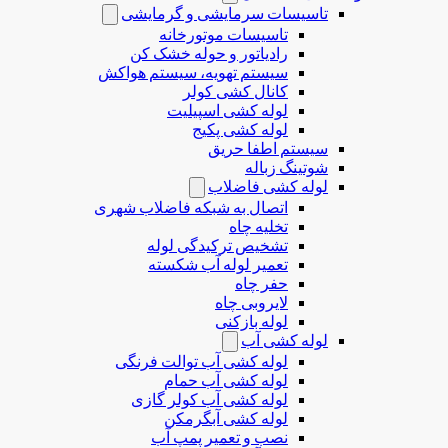
تاسیسات سرمایشی و گرمایشی
تاسیسات موتورخانه
رادیاتور و حوله خشک کن
سیستم تهویه، سیستم هواکش
کانال کشی کولر
لوله کشی اسپیلیت
لوله کشی پکیج
سیستم اطفا حریق
شوتینگ زباله
لوله كشی فاضلاب
اتصال به شبکه فاضلاب شهری
تخلیه چاه
تشخیص ترکیدگی لوله
تعمیر لوله آب شکسته
حفر چاه
لایروبی چاه
لوله بازکنی
لوله کشی آب
لوله کشی آب توالت فرنگی
لوله کشی آب حمام
لوله کشی آب کولر گازی
لوله کشی آبگرمکن
نصب و تعمیر پمپ آب