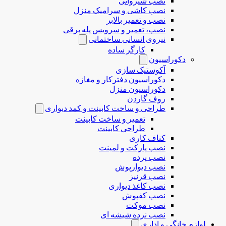
نصب شیروانی
نصب کاشی و سرامیک منزل
نصب و تعمیر بالابر
نصب، تعمیر و سرویس پله برقی
نیروی انسانی ساختمانی
کارگر ساده
دکوراسیون
آکوستیک سازی
دکوراسیون دفترکار و مغازه
دکوراسیون منزل
روف گاردن
طراحی و ساخت کابینت و کمد دیواری
تعمیر و ساخت کابینت
طراحی کابینت
کناف کاری
نصب پارکت و لمینت
نصب پرده
نصب دیوارپوش
نصب قرنیز
نصب کاغذ دیواری
نصب کفپوش
نصب موکت
نصب نرده شیشه ای
لوازم خانگی و اداری