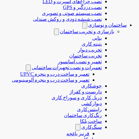
نصب چراغ‌های اسپرت و LED
نصب دزدگیر و GPS
نصب سیستم صوتی و تصویری
نصب شیشه دودی و روکش صندلی
ساختمان و نوسازی
بازسازی و تخریب ساختمان
بنایی
پتینه کاری
تخریب دیوار
تخریب ساختمان
تعمیر و نصب آسانسور
تعمیرات و نصب تجهیزات ساختمانی
تعمیر و ساخت درب و پنجره UPVC
تعمیر و ساخت درب و پنجره آلومینیومی
جوشکاری
داربست و کفراژ
دریل کاری و سوراخ کاری
دیوارکشی
رابیتس‌کاری
رنگ‌کاری ساختمان
ساخت بلکا
سنگ‌کاری
قرنیز باغچه