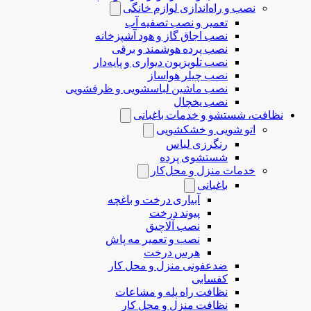
نصب و راه‌اندازی لوازم خانگی
تعمیر و نصب تصفیه آب
نصب اجاق گاز و هود آشپزخانه
نصب پرده هوشمند و برقی
نصب تلویزیون دیواری و پایه‌دار
نصب چیلر هواساز
نصب ماشین لباسشویی و ظرفشویی
نصب یخچال
نظافت، شستشو و خدمات باغبانی
اتو شویی و خشکشویی
رنگرزی لباس
شستشوی پرده
خدمات منزل و محل‌کار
باغبانی
آبیاری درخت و باغچه
پیوند درخت
نصب آلاچیق
نصب و تعمیر مه پاش
هرس درخت
ضدعفونی منزل و محل کار
کفسابی
نظافت راه پله و مشاعات
نظافت منزل و محل کار