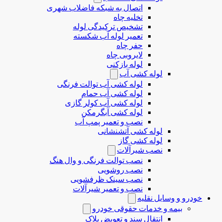
اتصال به شبکه فاضلاب شهری
تخلیه چاه
تشخیص ترکیدگی لوله
تعمیر لوله آب شکسته
حفر چاه
لایروبی چاه
لوله بازکنی
لوله کشی آب
لوله کشی آب توالت فرنگی
لوله کشی آب حمام
لوله کشی آب کولر گازی
لوله کشی آبگرمکن
نصب و تعمیر پمپ آب
لوله کشی آتشنشانی
لوله کشی گاز
نصب شیرآلات
نصب توالت فرنگی و وال هنگ
نصب روشویی
نصب سینک ظرفشویی
نصب و تعمیر شیرآلات
خودرو و وسایل نقلیه
بیمه و خدمات حقوقی خودرو
انتقال سند و تعویض پلاک