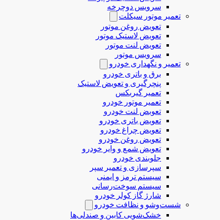
سرویس دوچرخه
تعمیر موتور سیکلت
تعویض روغن موتور
تعویض لاستیک موتور
تعویض لنت موتور
سرویس موتور
تعمیر و نگهداری خودرو
برق و باتری خودرو
پنچرگیری و تعویض لاستیک
تعمیر گیربکس
تعمیر موتور خودرو
تعوبض لنت خودرو
تعویض باتری خودرو
تعویض چراغ خودرو
تعویض روغن خودرو
تعویض شمع و وایر خودرو
جلوبندی خودرو
سپرسازی و تعمیر سپر
سیستم ترمز و ایمنی
سیستم سوخت‌رسانی
شارژ گاز کولر خودرو
شست‌وشو و نظافت خودرو
خشک‌شویی کابین و صندلی‌ها