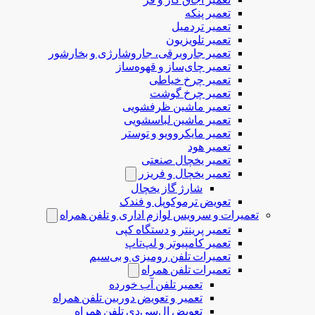
تعمیر پنکه
تعمیر تردمیل
تعمیر تلویزیون
تعمیر جاروبرقی، جاروشارژی و بخارشور
تعمیر چای‌ساز و قهوه‌ساز
تعمیر چرخ خیاطی
تعمیر چرخ گوشت
تعمیر ماشین ظرفشویی
تعمیر ماشین لباسشویی
تعمیر مایکروویو و توستر
تعمیر هود
تعمیر یخچال صنعتی
تعمیر یخچال و فریزر
شارژ گاز یخچال
تعویض ترموکوپل و فندک
تعمیرات و سرویس لوازم اداری و تلفن همراه
تعمیر پرینتر و دستگاه کپی
تعمیر کامپیوتر و لپ‌تاپ
تعمیرات تلفن رومیزی و بی‌سیم
تعمیرات تلفن همراه
تعمیر تلفن آب خورده
تعمیر و تعویض دوربین تلفن همراه
تعویض ال‌سی‌دی تلفن همراه