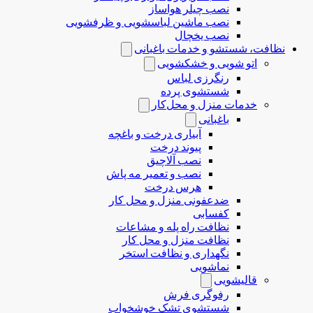
نصب چیلر هواساز
نصب ماشین لباسشویی و ظرفشویی
نصب یخچال
نظافت، شستشو و خدمات باغبانی
اتو شویی و خشکشویی
رنگرزی لباس
شستشوی پرده
خدمات منزل و محل‌کار
باغبانی
آبیاری درخت و باغچه
پیوند درخت
نصب آلاچیق
نصب و تعمیر مه پاش
هرس درخت
ضدعفونی منزل و محل کار
کفسابی
نظافت راه پله و مشاعات
نظافت منزل و محل کار
نگهداری و نظافت استخر
نماشویی
قالیشویی
رفوگری فرش
شستشوی تشک خوشخواب