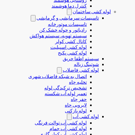
روشنایی هوشمند
کنترل دما هوشمند
لوله کشی ساختمان
تاسیسات سرمایشی و گرمایشی
تاسیسات موتورخانه
رادیاتور و حوله خشک کن
سیستم تهویه، سیستم هواکش
کانال کشی کولر
لوله کشی اسپیلیت
لوله کشی پکیج
سیستم اطفا حریق
شوتینگ زباله
لوله كشی فاضلاب
اتصال به شبکه فاضلاب شهری
تخلیه چاه
تشخیص ترکیدگی لوله
تعمیر لوله آب شکسته
حفر چاه
لایروبی چاه
لوله بازکنی
لوله کشی آب
لوله کشی آب توالت فرنگی
لوله کشی آب حمام
لوله کشی آب کولر گازی