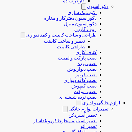
کارگر ساده
دکوراسیون
آکوستیک سازی
دکوراسیون دفترکار و مغازه
دکوراسیون منزل
روف گاردن
طراحی و ساخت کابینت و کمد دیواری
تعمیر و ساخت کابینت
طراحی کابینت
کناف کاری
نصب پارکت و لمینت
نصب پرده
نصب دیوارپوش
نصب قرنیز
نصب کاغذ دیواری
نصب کفپوش
نصب موکت
نصب نرده شیشه ای
لوازم خانگی و اداری
تعمیرات لوازم خانگی
تعمیر آبسردکن
تعمیر آسیاب، مخلوط‌کن و غذاساز
تعمیر اتو
تعمیر اجاق گاز و فر