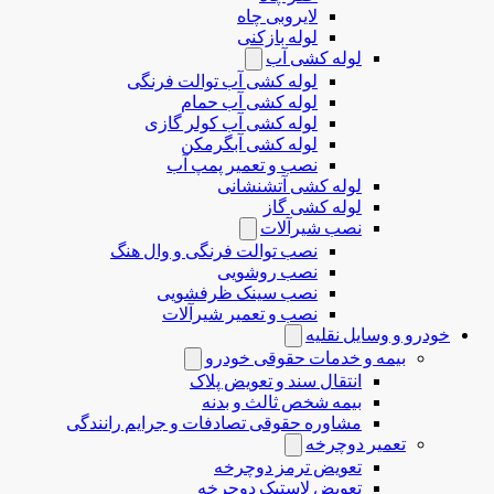
لایروبی چاه
لوله بازکنی
لوله کشی آب
لوله کشی آب توالت فرنگی
لوله کشی آب حمام
لوله کشی آب کولر گازی
لوله کشی آبگرمکن
نصب و تعمیر پمپ آب
لوله کشی آتشنشانی
لوله کشی گاز
نصب شیرآلات
نصب توالت فرنگی و وال هنگ
نصب روشویی
نصب سینک ظرفشویی
نصب و تعمیر شیرآلات
خودرو و وسایل نقلیه
بیمه و خدمات حقوقی خودرو
انتقال سند و تعویض پلاک
بیمه شخص ثالث و بدنه
مشاوره حقوقی تصادفات و جرایم رانندگی
تعمیر دوچرخه
تعویض ترمز دوچرخه
تعویض لاستیک دوچرخه