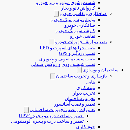
شست‌وشوی موتور و زیر خودرو
کارواش نانو و بخار
صافکاری و نقاشی خودرو
پولیش و سرامیک خودرو
صافکاری خودرو
کارشناس رنگ خودرو
نقاشی خودرو
نصب و ارتقا تجهیزات خودرو
نصب چراغ‌های اسپرت و LED
نصب دزدگیر و GPS
نصب سیستم صوتی و تصویری
نصب شیشه دودی و روکش صندلی
ساختمان و نوسازی
بازسازی و تخریب ساختمان
بنایی
پتینه کاری
تخریب دیوار
تخریب ساختمان
تعمیر و نصب آسانسور
تعمیرات و نصب تجهیزات ساختمانی
تعمیر و ساخت درب و پنجره UPVC
تعمیر و ساخت درب و پنجره آلومینیومی
جوشکاری