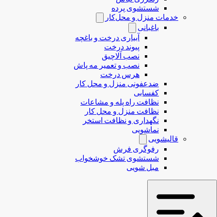
شستشوی پرده
خدمات منزل و محل‌کار
باغبانی
آبیاری درخت و باغچه
پیوند درخت
نصب آلاچیق
نصب و تعمیر مه پاش
هرس درخت
ضدعفونی منزل و محل کار
کفسابی
نظافت راه پله و مشاعات
نظافت منزل و محل کار
نگهداری و نظافت استخر
نماشویی
قالیشویی
رفوگری فرش
شستشوی تشک خوشخواب
مبل شویی