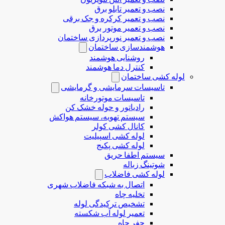
نصب و تعمیر تابلو برق
نصب و تعمیر کرکره و جک برقی
نصب و تعمیر موتور برق
نصب و تعمیر نورپردازی ساختمان
هوشمندسازی ساختمان
روشنایی هوشمند
کنترل دما هوشمند
لوله کشی ساختمان
تاسیسات سرمایشی و گرمایشی
تاسیسات موتورخانه
رادیاتور و حوله خشک کن
سیستم تهویه، سیستم هواکش
کانال کشی کولر
لوله کشی اسپیلیت
لوله کشی پکیج
سیستم اطفا حریق
شوتینگ زباله
لوله كشی فاضلاب
اتصال به شبکه فاضلاب شهری
تخلیه چاه
تشخیص ترکیدگی لوله
تعمیر لوله آب شکسته
حفر چاه