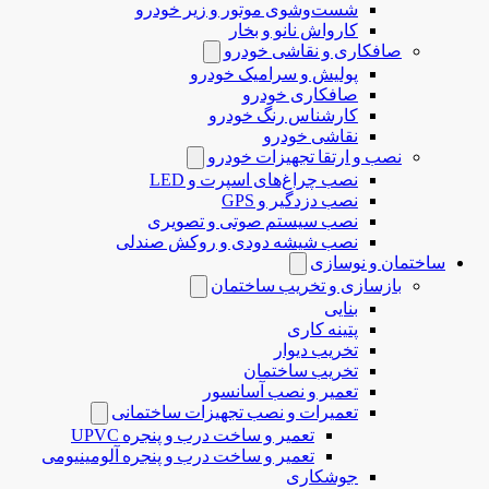
شست‌وشوی موتور و زیر خودرو
کارواش نانو و بخار
صافکاری و نقاشی خودرو
پولیش و سرامیک خودرو
صافکاری خودرو
کارشناس رنگ خودرو
نقاشی خودرو
نصب و ارتقا تجهیزات خودرو
نصب چراغ‌های اسپرت و LED
نصب دزدگیر و GPS
نصب سیستم صوتی و تصویری
نصب شیشه دودی و روکش صندلی
ساختمان و نوسازی
بازسازی و تخریب ساختمان
بنایی
پتینه کاری
تخریب دیوار
تخریب ساختمان
تعمیر و نصب آسانسور
تعمیرات و نصب تجهیزات ساختمانی
تعمیر و ساخت درب و پنجره UPVC
تعمیر و ساخت درب و پنجره آلومینیومی
جوشکاری