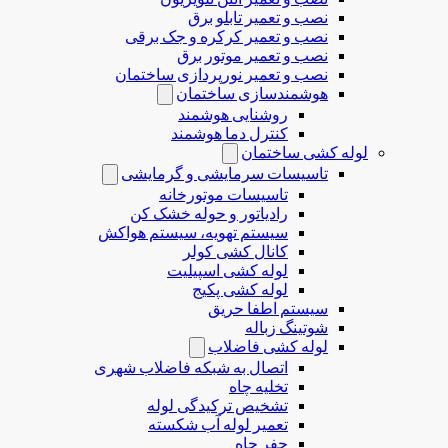
نصب و تعمیر تابلو برق
نصب و تعمیر کرکره و جک برقی
نصب و تعمیر موتور برق
نصب و تعمیر نورپردازی ساختمان
هوشمندسازی ساختمان
روشنایی هوشمند
کنترل دما هوشمند
لوله کشی ساختمان
تاسیسات سرمایشی و گرمایشی
تاسیسات موتورخانه
رادیاتور و حوله خشک کن
سیستم تهویه، سیستم هواکش
کانال کشی کولر
لوله کشی اسپیلیت
لوله کشی پکیج
سیستم اطفا حریق
شوتینگ زباله
لوله كشی فاضلاب
اتصال به شبکه فاضلاب شهری
تخلیه چاه
تشخیص ترکیدگی لوله
تعمیر لوله آب شکسته
حفر چاه