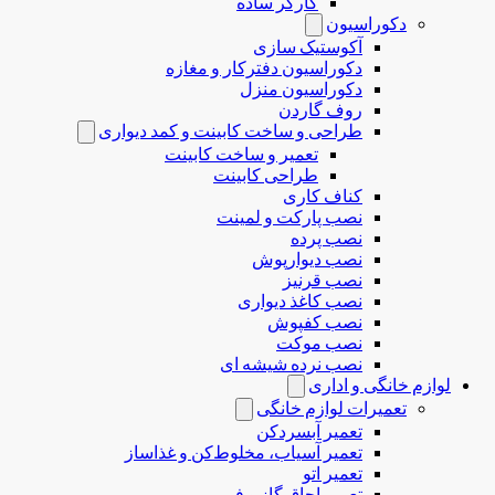
کارگر ساده
دکوراسیون
آکوستیک سازی
دکوراسیون دفترکار و مغازه
دکوراسیون منزل
روف گاردن
طراحی و ساخت کابینت و کمد دیواری
تعمیر و ساخت کابینت
طراحی کابینت
کناف کاری
نصب پارکت و لمینت
نصب پرده
نصب دیوارپوش
نصب قرنیز
نصب کاغذ دیواری
نصب کفپوش
نصب موکت
نصب نرده شیشه ای
لوازم خانگی و اداری
تعمیرات لوازم خانگی
تعمیر آبسردکن
تعمیر آسیاب، مخلوط‌کن و غذاساز
تعمیر اتو
تعمیر اجاق گاز و فر