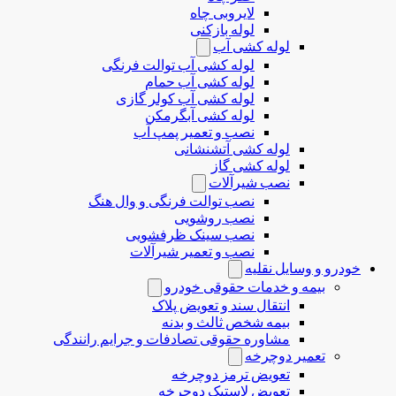
لایروبی چاه
لوله بازکنی
لوله کشی آب
لوله کشی آب توالت فرنگی
لوله کشی آب حمام
لوله کشی آب کولر گازی
لوله کشی آبگرمکن
نصب و تعمیر پمپ آب
لوله کشی آتشنشانی
لوله کشی گاز
نصب شیرآلات
نصب توالت فرنگی و وال هنگ
نصب روشویی
نصب سینک ظرفشویی
نصب و تعمیر شیرآلات
خودرو و وسایل نقلیه
بیمه و خدمات حقوقی خودرو
انتقال سند و تعویض پلاک
بیمه شخص ثالث و بدنه
مشاوره حقوقی تصادفات و جرایم رانندگی
تعمیر دوچرخه
تعویض ترمز دوچرخه
تعویض لاستیک دوچرخه