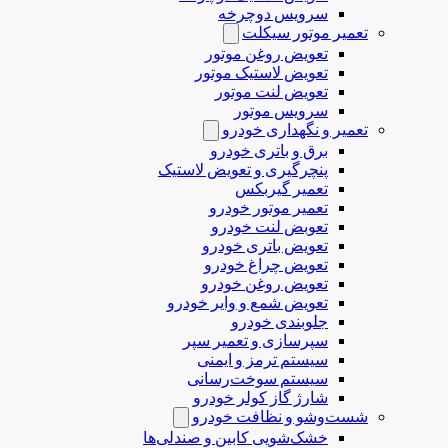
سرویس دوچرخه
تعمیر موتور سیکلت
تعویض روغن موتور
تعویض لاستیک موتور
تعویض لنت موتور
سرویس موتور
تعمیر و نگهداری خودرو
برق و باتری خودرو
پنچرگیری و تعویض لاستیک
تعمیر گیربکس
تعمیر موتور خودرو
تعوبض لنت خودرو
تعویض باتری خودرو
تعویض چراغ خودرو
تعویض روغن خودرو
تعویض شمع و وایر خودرو
جلوبندی خودرو
سپرسازی و تعمیر سپر
سیستم ترمز و ایمنی
سیستم سوخت‌رسانی
شارژ گاز کولر خودرو
شست‌وشو و نظافت خودرو
خشک‌شویی کابین و صندلی‌ها