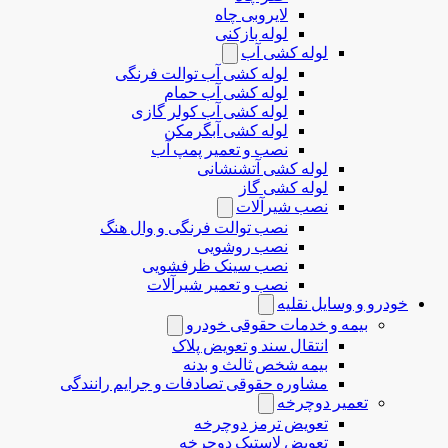
لایروبی چاه
لوله بازکنی
لوله کشی آب
لوله کشی آب توالت فرنگی
لوله کشی آب حمام
لوله کشی آب کولر گازی
لوله کشی آبگرمکن
نصب و تعمیر پمپ آب
لوله کشی آتشنشانی
لوله کشی گاز
نصب شیرآلات
نصب توالت فرنگی و وال هنگ
نصب روشویی
نصب سینک ظرفشویی
نصب و تعمیر شیرآلات
خودرو و وسایل نقلیه
بیمه و خدمات حقوقی خودرو
انتقال سند و تعویض پلاک
بیمه شخص ثالث و بدنه
مشاوره حقوقی تصادفات و جرایم رانندگی
تعمیر دوچرخه
تعویض ترمز دوچرخه
تعویض لاستیک دوچرخه