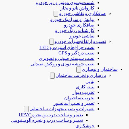
شست‌وشوی موتور و زیر خودرو
کارواش نانو و بخار
صافکاری و نقاشی خودرو
پولیش و سرامیک خودرو
صافکاری خودرو
کارشناس رنگ خودرو
نقاشی خودرو
نصب و ارتقا تجهیزات خودرو
نصب چراغ‌های اسپرت و LED
نصب دزدگیر و GPS
نصب سیستم صوتی و تصویری
نصب شیشه دودی و روکش صندلی
ساختمان و نوسازی
بازسازی و تخریب ساختمان
بنایی
پتینه کاری
تخریب دیوار
تخریب ساختمان
تعمیر و نصب آسانسور
تعمیرات و نصب تجهیزات ساختمانی
تعمیر و ساخت درب و پنجره UPVC
تعمیر و ساخت درب و پنجره آلومینیومی
جوشکاری