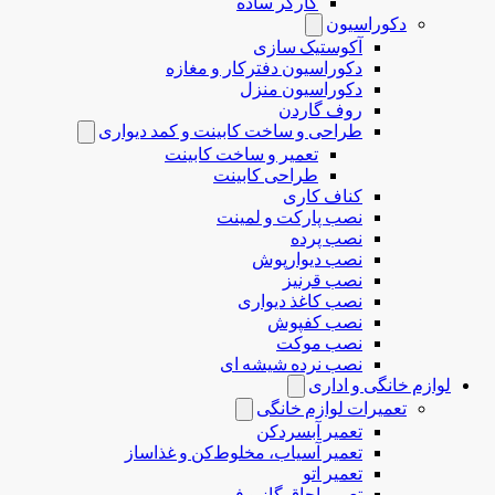
کارگر ساده
دکوراسیون
آکوستیک سازی
دکوراسیون دفترکار و مغازه
دکوراسیون منزل
روف گاردن
طراحی و ساخت کابینت و کمد دیواری
تعمیر و ساخت کابینت
طراحی کابینت
کناف کاری
نصب پارکت و لمینت
نصب پرده
نصب دیوارپوش
نصب قرنیز
نصب کاغذ دیواری
نصب کفپوش
نصب موکت
نصب نرده شیشه ای
لوازم خانگی و اداری
تعمیرات لوازم خانگی
تعمیر آبسردکن
تعمیر آسیاب، مخلوط‌کن و غذاساز
تعمیر اتو
تعمیر اجاق گاز و فر