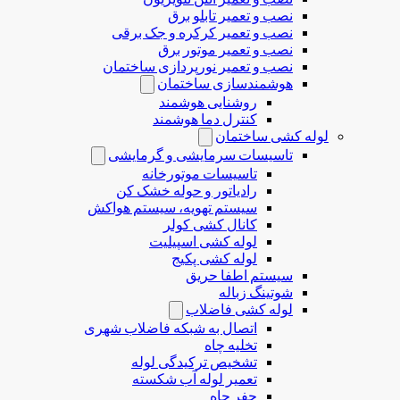
نصب و تعمیر تابلو برق
نصب و تعمیر کرکره و جک برقی
نصب و تعمیر موتور برق
نصب و تعمیر نورپردازی ساختمان
هوشمندسازی ساختمان
روشنایی هوشمند
کنترل دما هوشمند
لوله کشی ساختمان
تاسیسات سرمایشی و گرمایشی
تاسیسات موتورخانه
رادیاتور و حوله خشک کن
سیستم تهویه، سیستم هواکش
کانال کشی کولر
لوله کشی اسپیلیت
لوله کشی پکیج
سیستم اطفا حریق
شوتینگ زباله
لوله كشی فاضلاب
اتصال به شبکه فاضلاب شهری
تخلیه چاه
تشخیص ترکیدگی لوله
تعمیر لوله آب شکسته
حفر چاه