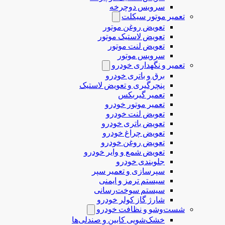
سرویس دوچرخه
تعمیر موتور سیکلت
تعویض روغن موتور
تعویض لاستیک موتور
تعویض لنت موتور
سرویس موتور
تعمیر و نگهداری خودرو
برق و باتری خودرو
پنچرگیری و تعویض لاستیک
تعمیر گیربکس
تعمیر موتور خودرو
تعوبض لنت خودرو
تعویض باتری خودرو
تعویض چراغ خودرو
تعویض روغن خودرو
تعویض شمع و وایر خودرو
جلوبندی خودرو
سپرسازی و تعمیر سپر
سیستم ترمز و ایمنی
سیستم سوخت‌رسانی
شارژ گاز کولر خودرو
شست‌وشو و نظافت خودرو
خشک‌شویی کابین و صندلی‌ها