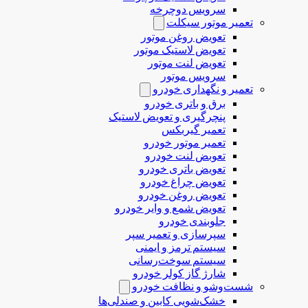
سرویس دوچرخه
تعمیر موتور سیکلت
تعویض روغن موتور
تعویض لاستیک موتور
تعویض لنت موتور
سرویس موتور
تعمیر و نگهداری خودرو
برق و باتری خودرو
پنچرگیری و تعویض لاستیک
تعمیر گیربکس
تعمیر موتور خودرو
تعوبض لنت خودرو
تعویض باتری خودرو
تعویض چراغ خودرو
تعویض روغن خودرو
تعویض شمع و وایر خودرو
جلوبندی خودرو
سپرسازی و تعمیر سپر
سیستم ترمز و ایمنی
سیستم سوخت‌رسانی
شارژ گاز کولر خودرو
شست‌وشو و نظافت خودرو
خشک‌شویی کابین و صندلی‌ها