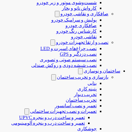
شست‌وشوی موتور و زیر خودرو
کارواش نانو و بخار
صافکاری و نقاشی خودرو
پولیش و سرامیک خودرو
صافکاری خودرو
کارشناس رنگ خودرو
نقاشی خودرو
نصب و ارتقا تجهیزات خودرو
نصب چراغ‌های اسپرت و LED
نصب دزدگیر و GPS
نصب سیستم صوتی و تصویری
نصب شیشه دودی و روکش صندلی
ساختمان و نوسازی
بازسازی و تخریب ساختمان
بنایی
پتینه کاری
تخریب دیوار
تخریب ساختمان
تعمیر و نصب آسانسور
تعمیرات و نصب تجهیزات ساختمانی
تعمیر و ساخت درب و پنجره UPVC
تعمیر و ساخت درب و پنجره آلومینیومی
جوشکاری