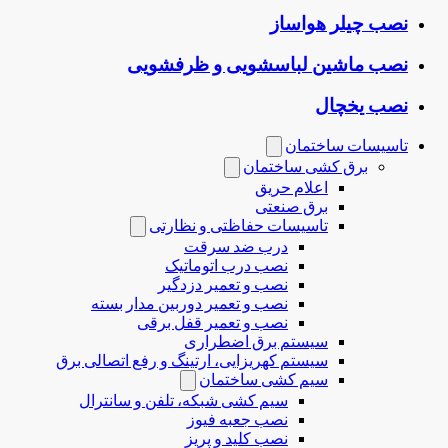
نصب چیلر هواساز
نصب ماشین لباسشویی و ظرفشویی
نصب یخچال
تاسیسات ساختمان
برق کشی ساختمان
اعلام حریق
برق صنعتی
تاسیسات حفاظتی و نظارتی
درب ضد سرقت
نصب درب‌ اتوماتیک
نصب و تعمیر دزدگیر
نصب و تعمیر دوربین مدار بسته
نصب و تعمیر قفل برقی
سیستم برق اضطراری
سیستم کهریزایی، ارتینگ و رفع اتصالی برق
سیم کشی ساختمان
سیم کشی شبکه، تلفن و سانترال
نصب جعبه فیوز
نصب کلید و پریز