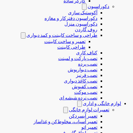
کارگر ساده
دکوراسیون
آکوستیک سازی
دکوراسیون دفترکار و مغازه
دکوراسیون منزل
روف گاردن
طراحی و ساخت کابینت و کمد دیواری
تعمیر و ساخت کابینت
طراحی کابینت
کناف کاری
نصب پارکت و لمینت
نصب پرده
نصب دیوارپوش
نصب قرنیز
نصب کاغذ دیواری
نصب کفپوش
نصب موکت
نصب نرده شیشه ای
لوازم خانگی و اداری
تعمیرات لوازم خانگی
تعمیر آبسردکن
تعمیر آسیاب، مخلوط‌کن و غذاساز
تعمیر اتو
تعمیر اجاق گاز و فر