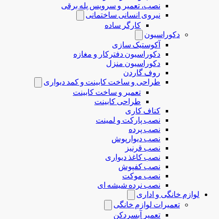
نصب، تعمیر و سرویس پله برقی
نیروی انسانی ساختمانی
کارگر ساده
دکوراسیون
آکوستیک سازی
دکوراسیون دفترکار و مغازه
دکوراسیون منزل
روف گاردن
طراحی و ساخت کابینت و کمد دیواری
تعمیر و ساخت کابینت
طراحی کابینت
کناف کاری
نصب پارکت و لمینت
نصب پرده
نصب دیوارپوش
نصب قرنیز
نصب کاغذ دیواری
نصب کفپوش
نصب موکت
نصب نرده شیشه ای
لوازم خانگی و اداری
تعمیرات لوازم خانگی
تعمیر آبسردکن