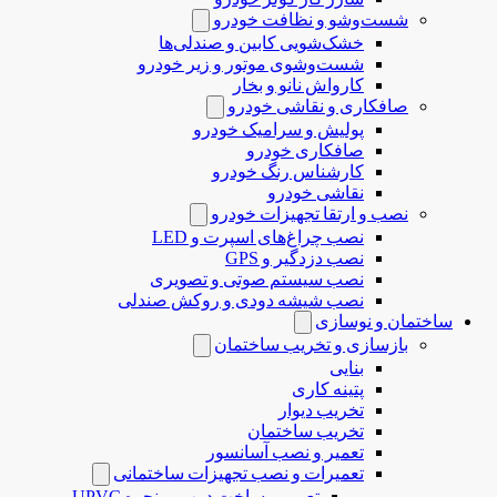
شست‌وشو و نظافت خودرو
خشک‌شویی کابین و صندلی‌ها
شست‌وشوی موتور و زیر خودرو
کارواش نانو و بخار
صافکاری و نقاشی خودرو
پولیش و سرامیک خودرو
صافکاری خودرو
کارشناس رنگ خودرو
نقاشی خودرو
نصب و ارتقا تجهیزات خودرو
نصب چراغ‌های اسپرت و LED
نصب دزدگیر و GPS
نصب سیستم صوتی و تصویری
نصب شیشه دودی و روکش صندلی
ساختمان و نوسازی
بازسازی و تخریب ساختمان
بنایی
پتینه کاری
تخریب دیوار
تخریب ساختمان
تعمیر و نصب آسانسور
تعمیرات و نصب تجهیزات ساختمانی
تعمیر و ساخت درب و پنجره UPVC