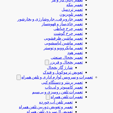
تعمیر پنکه
تعمیر تردمیل
تعمیر تلویزیون
تعمیر جاروبرقی، جاروشارژی و بخارشور
تعمیر چای‌ساز و قهوه‌ساز
تعمیر چرخ خیاطی
تعمیر چرخ گوشت
تعمیر ماشین ظرفشویی
تعمیر ماشین لباسشویی
تعمیر مایکروویو و توستر
تعمیر هود
تعمیر یخچال صنعتی
تعمیر یخچال و فریزر
شارژ گاز یخچال
تعویض ترموکوپل و فندک
تعمیرات و سرویس لوازم اداری و تلفن همراه
تعمیر پرینتر و دستگاه کپی
تعمیر کامپیوتر و لپ‌تاپ
تعمیرات تلفن رومیزی و بی‌سیم
تعمیرات تلفن همراه
تعمیر تلفن آب خورده
تعمیر و تعویض دوربین تلفن همراه
تعویض ال‌سی‌دی تلفن همراه