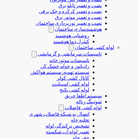
نصب و تعمیر تابلو برق
نصب و تعمیر کرکره و جک برقی
نصب و تعمیر موتور برق
نصب و تعمیر نورپردازی ساختمان
هوشمندسازی ساختمان
روشنایی هوشمند
کنترل دما هوشمند
لوله کشی ساختمان
تاسیسات سرمایشی و گرمایشی
تاسیسات موتورخانه
رادیاتور و حوله خشک کن
سیستم تهویه، سیستم هواکش
کانال کشی کولر
لوله کشی اسپیلیت
لوله کشی پکیج
سیستم اطفا حریق
شوتینگ زباله
لوله كشی فاضلاب
اتصال به شبکه فاضلاب شهری
تخلیه چاه
تشخیص ترکیدگی لوله
تعمیر لوله آب شکسته
حفر چاه