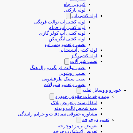
لایروبی چاه
لوله بازکنی
لوله کشی آب
لوله کشی آب توالت فرنگی
لوله کشی آب حمام
لوله کشی آب کولر گازی
لوله کشی آبگرمکن
نصب و تعمیر پمپ آب
لوله کشی آتشنشانی
لوله کشی گاز
نصب شیرآلات
نصب توالت فرنگی و وال هنگ
نصب روشویی
نصب سینک ظرفشویی
نصب و تعمیر شیرآلات
خودرو و وسایل نقلیه
بیمه و خدمات حقوقی خودرو
انتقال سند و تعویض پلاک
بیمه شخص ثالث و بدنه
مشاوره حقوقی تصادفات و جرایم رانندگی
تعمیر دوچرخه
تعویض ترمز دوچرخه
تعویض لاستیک دوچرخه