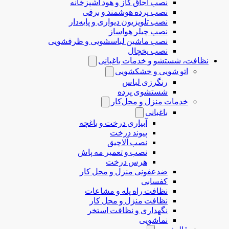
نصب اجاق گاز و هود آشپزخانه
نصب پرده هوشمند و برقی
نصب تلویزیون دیواری و پایه‌دار
نصب چیلر هواساز
نصب ماشین لباسشویی و ظرفشویی
نصب یخچال
نظافت، شستشو و خدمات باغبانی
اتو شویی و خشکشویی
رنگرزی لباس
شستشوی پرده
خدمات منزل و محل‌کار
باغبانی
آبیاری درخت و باغچه
پیوند درخت
نصب آلاچیق
نصب و تعمیر مه پاش
هرس درخت
ضدعفونی منزل و محل کار
کفسابی
نظافت راه پله و مشاعات
نظافت منزل و محل کار
نگهداری و نظافت استخر
نماشویی