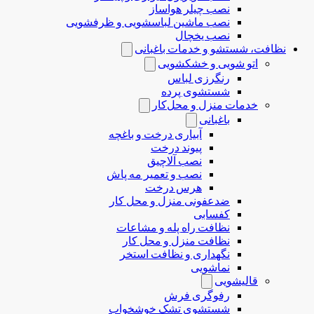
نصب چیلر هواساز
نصب ماشین لباسشویی و ظرفشویی
نصب یخچال
نظافت، شستشو و خدمات باغبانی
اتو شویی و خشکشویی
رنگرزی لباس
شستشوی پرده
خدمات منزل و محل‌کار
باغبانی
آبیاری درخت و باغچه
پیوند درخت
نصب آلاچیق
نصب و تعمیر مه پاش
هرس درخت
ضدعفونی منزل و محل کار
کفسابی
نظافت راه پله و مشاعات
نظافت منزل و محل کار
نگهداری و نظافت استخر
نماشویی
قالیشویی
رفوگری فرش
شستشوی تشک خوشخواب