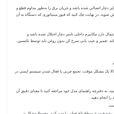
 دچار اتصالی شده باشد و جریان برق را به‌طور مداوم قطع و
ن شوید. در نهایت چک کنید که فیوز مینیاتوری که دستگاه به آن
مال دارد مکانیزم داخلی تایمر دچار اختلال شده باشد و
کند. تعمیر و عیب یابی سرخ کن بدون روغن باید توسط تکنسین،
تمالا یک مشکل موقت، تجمع چربی یا فعال شدن سیستم ایمنی در
ایشگر کد خاصی (مثل E1 یا E2) می‌بینید، به دفترچه راهنمای مدل خود مراجعه کنید تا معنای دقیق آن
 را انجام دهید.
ست.
وب (نه خیس)، سطح تاچ هواپز را تمیز کنید. معمولا مشکل در