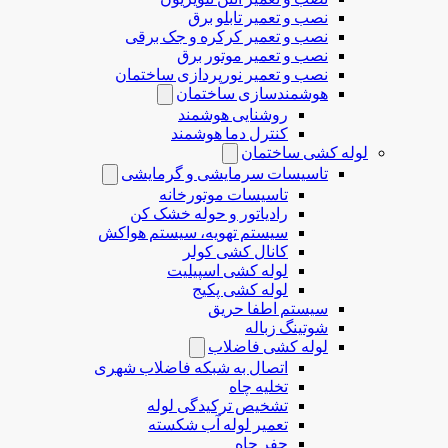
نصب و تعمیر تابلو برق
نصب و تعمیر کرکره و جک برقی
نصب و تعمیر موتور برق
نصب و تعمیر نورپردازی ساختمان
هوشمندسازی ساختمان
روشنایی هوشمند
کنترل دما هوشمند
لوله کشی ساختمان
تاسیسات سرمایشی و گرمایشی
تاسیسات موتورخانه
رادیاتور و حوله خشک کن
سیستم تهویه، سیستم هواکش
کانال کشی کولر
لوله کشی اسپیلیت
لوله کشی پکیج
سیستم اطفا حریق
شوتینگ زباله
لوله كشی فاضلاب
اتصال به شبکه فاضلاب شهری
تخلیه چاه
تشخیص ترکیدگی لوله
تعمیر لوله آب شکسته
حفر چاه