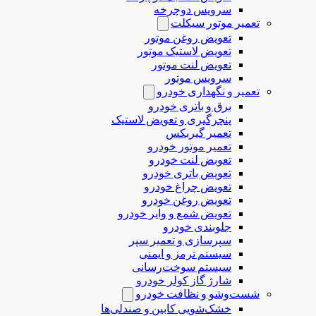
سرویس دوچرخه
تعمیر موتور سیکلت
تعویض روغن موتور
تعویض لاستیک موتور
تعویض لنت موتور
سرویس موتور
تعمیر و نگهداری خودرو
برق و باتری خودرو
پنچرگیری و تعویض لاستیک
تعمیر گیربکس
تعمیر موتور خودرو
تعوبض لنت خودرو
تعویض باتری خودرو
تعویض چراغ خودرو
تعویض روغن خودرو
تعویض شمع و وایر خودرو
جلوبندی خودرو
سپرسازی و تعمیر سپر
سیستم ترمز و ایمنی
سیستم سوخت‌رسانی
شارژ گاز کولر خودرو
شست‌وشو و نظافت خودرو
خشک‌شویی کابین و صندلی‌ها