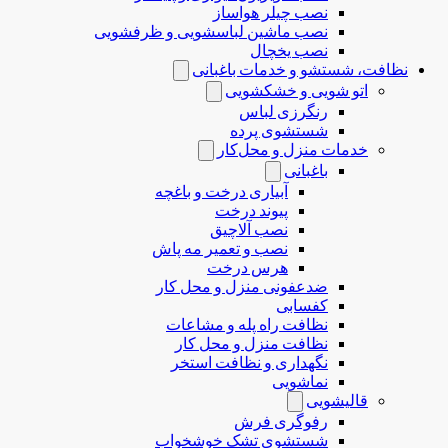
نصب چیلر هواساز
نصب ماشین لباسشویی و ظرفشویی
نصب یخچال
نظافت، شستشو و خدمات باغبانی
اتو شویی و خشکشویی
رنگرزی لباس
شستشوی پرده
خدمات منزل و محل‌کار
باغبانی
آبیاری درخت و باغچه
پیوند درخت
نصب آلاچیق
نصب و تعمیر مه پاش
هرس درخت
ضدعفونی منزل و محل کار
کفسابی
نظافت راه پله و مشاعات
نظافت منزل و محل کار
نگهداری و نظافت استخر
نماشویی
قالیشویی
رفوگری فرش
شستشوی تشک خوشخواب