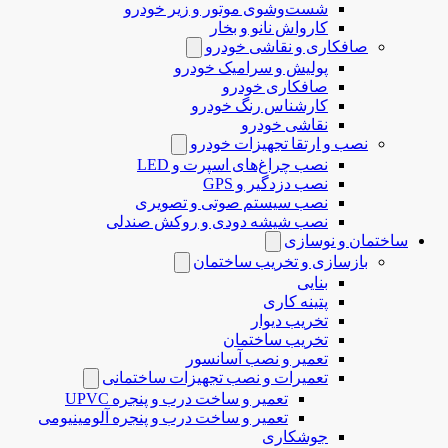
شست‌وشوی موتور و زیر خودرو
کارواش نانو و بخار
صافکاری و نقاشی خودرو
پولیش و سرامیک خودرو
صافکاری خودرو
کارشناس رنگ خودرو
نقاشی خودرو
نصب و ارتقا تجهیزات خودرو
نصب چراغ‌های اسپرت و LED
نصب دزدگیر و GPS
نصب سیستم صوتی و تصویری
نصب شیشه دودی و روکش صندلی
ساختمان و نوسازی
بازسازی و تخریب ساختمان
بنایی
پتینه کاری
تخریب دیوار
تخریب ساختمان
تعمیر و نصب آسانسور
تعمیرات و نصب تجهیزات ساختمانی
تعمیر و ساخت درب و پنجره UPVC
تعمیر و ساخت درب و پنجره آلومینیومی
جوشکاری