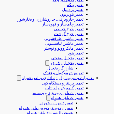
تعمیر پنکه
تعمیر تردمیل
تعمیر تلویزیون
تعمیر جاروبرقی، جاروشارژی و بخارشور
تعمیر چای‌ساز و قهوه‌ساز
تعمیر چرخ خیاطی
تعمیر چرخ گوشت
تعمیر ماشین ظرفشویی
تعمیر ماشین لباسشویی
تعمیر مایکروویو و توستر
تعمیر هود
تعمیر یخچال صنعتی
تعمیر یخچال و فریزر
شارژ گاز یخچال
تعویض ترموکوپل و فندک
تعمیرات و سرویس لوازم اداری و تلفن همراه
تعمیر پرینتر و دستگاه کپی
تعمیر کامپیوتر و لپ‌تاپ
تعمیرات تلفن رومیزی و بی‌سیم
تعمیرات تلفن همراه
تعمیر تلفن آب خورده
تعمیر و تعویض دوربین تلفن همراه
تعویض ال‌سی‌دی تلفن همراه