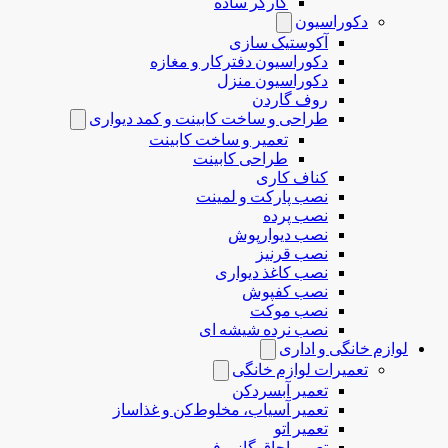
کارگر ساده
دکوراسیون
آکوستیک سازی
دکوراسیون دفترکار و مغازه
دکوراسیون منزل
روف گاردن
طراحی و ساخت کابینت و کمد دیواری
تعمیر و ساخت کابینت
طراحی کابینت
کناف کاری
نصب پارکت و لمینت
نصب پرده
نصب دیوارپوش
نصب قرنیز
نصب کاغذ دیواری
نصب کفپوش
نصب موکت
نصب نرده شیشه ای
لوازم خانگی و اداری
تعمیرات لوازم خانگی
تعمیر آبسردکن
تعمیر آسیاب، مخلوط‌کن و غذاساز
تعمیر اتو
تعمیر اجاق گاز و فر