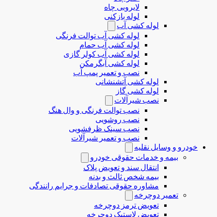
لایروبی چاه
لوله بازکنی
لوله کشی آب
لوله کشی آب توالت فرنگی
لوله کشی آب حمام
لوله کشی آب کولر گازی
لوله کشی آبگرمکن
نصب و تعمیر پمپ آب
لوله کشی آتشنشانی
لوله کشی گاز
نصب شیرآلات
نصب توالت فرنگی و وال هنگ
نصب روشویی
نصب سینک ظرفشویی
نصب و تعمیر شیرآلات
خودرو و وسایل نقلیه
بیمه و خدمات حقوقی خودرو
انتقال سند و تعویض پلاک
بیمه شخص ثالث و بدنه
مشاوره حقوقی تصادفات و جرایم رانندگی
تعمیر دوچرخه
تعویض ترمز دوچرخه
تعویض لاستیک دوچرخه