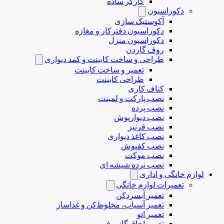
کارگر ساده
دکوراسیون
آکوستیک سازی
دکوراسیون دفترکار و مغازه
دکوراسیون منزل
روف گاردن
طراحی و ساخت کابینت و کمد دیواری
تعمیر و ساخت کابینت
طراحی کابینت
کناف کاری
نصب پارکت و لمینت
نصب پرده
نصب دیوارپوش
نصب قرنیز
نصب کاغذ دیواری
نصب کفپوش
نصب موکت
نصب نرده شیشه ای
لوازم خانگی و اداری
تعمیرات لوازم خانگی
تعمیر آبسردکن
تعمیر آسیاب، مخلوط‌کن و غذاساز
تعمیر اتو
تعمیر اجاق گاز و فر