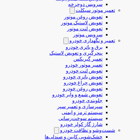
سرویس دوچرخه
تعمیر موتور سیکلت
تعویض روغن موتور
تعویض لاستیک موتور
تعویض لنت موتور
سرویس موتور
تعمیر و نگهداری خودرو
برق و باتری خودرو
پنچرگیری و تعویض لاستیک
تعمیر گیربکس
تعمیر موتور خودرو
تعوبض لنت خودرو
تعویض باتری خودرو
تعویض چراغ خودرو
تعویض روغن خودرو
تعویض شمع و وایر خودرو
جلوبندی خودرو
سپرسازی و تعمیر سپر
سیستم ترمز و ایمنی
سیستم سوخت‌رسانی
شارژ گاز کولر خودرو
شست‌وشو و نظافت خودرو
خشک‌شویی کابین و صندلی‌ها