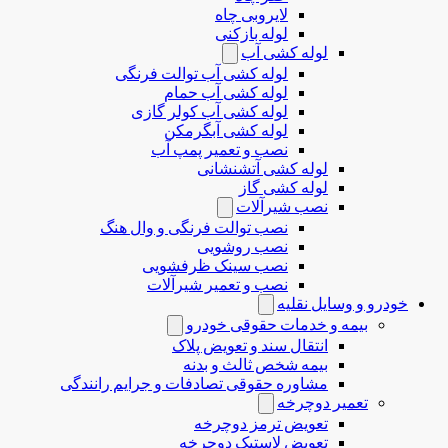
لایروبی چاه
لوله بازکنی
لوله کشی آب
لوله کشی آب توالت فرنگی
لوله کشی آب حمام
لوله کشی آب کولر گازی
لوله کشی آبگرمکن
نصب و تعمیر پمپ آب
لوله کشی آتشنشانی
لوله کشی گاز
نصب شیرآلات
نصب توالت فرنگی و وال هنگ
نصب روشویی
نصب سینک ظرفشویی
نصب و تعمیر شیرآلات
خودرو و وسایل نقلیه
بیمه و خدمات حقوقی خودرو
انتقال سند و تعویض پلاک
بیمه شخص ثالث و بدنه
مشاوره حقوقی تصادفات و جرایم رانندگی
تعمیر دوچرخه
تعویض ترمز دوچرخه
تعویض لاستیک دوچرخه