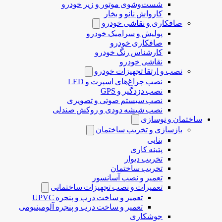
شست‌وشوی موتور و زیر خودرو
کارواش نانو و بخار
صافکاری و نقاشی خودرو
پولیش و سرامیک خودرو
صافکاری خودرو
کارشناس رنگ خودرو
نقاشی خودرو
نصب و ارتقا تجهیزات خودرو
نصب چراغ‌های اسپرت و LED
نصب دزدگیر و GPS
نصب سیستم صوتی و تصویری
نصب شیشه دودی و روکش صندلی
ساختمان و نوسازی
بازسازی و تخریب ساختمان
بنایی
پتینه کاری
تخریب دیوار
تخریب ساختمان
تعمیر و نصب آسانسور
تعمیرات و نصب تجهیزات ساختمانی
تعمیر و ساخت درب و پنجره UPVC
تعمیر و ساخت درب و پنجره آلومینیومی
جوشکاری