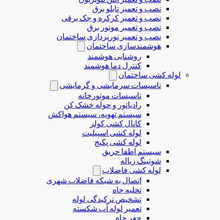
نصب و تعمیر تابلو برق
نصب و تعمیر کرکره و جک برقی
نصب و تعمیر موتور برق
نصب و تعمیر نورپردازی ساختمان
هوشمندسازی ساختمان
روشنایی هوشمند
کنترل دما هوشمند
لوله کشی ساختمان
تاسیسات سرمایشی و گرمایشی
تاسیسات موتورخانه
رادیاتور و حوله خشک کن
سیستم تهویه، سیستم هواکش
کانال کشی کولر
لوله کشی اسپیلیت
لوله کشی پکیج
سیستم اطفا حریق
شوتینگ زباله
لوله كشی فاضلاب
اتصال به شبکه فاضلاب شهری
تخلیه چاه
تشخیص ترکیدگی لوله
تعمیر لوله آب شکسته
حفر چاه