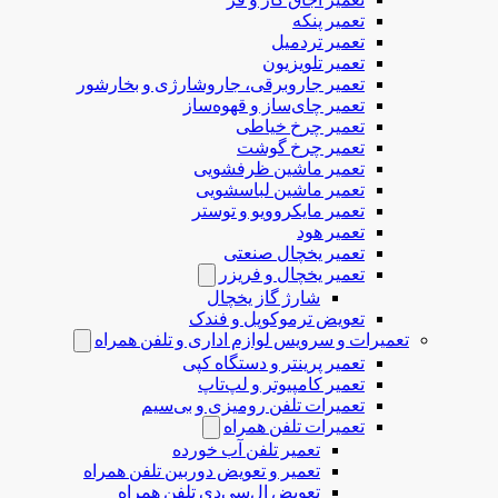
تعمیر پنکه
تعمیر تردمیل
تعمیر تلویزیون
تعمیر جاروبرقی، جاروشارژی و بخارشور
تعمیر چای‌ساز و قهوه‌ساز
تعمیر چرخ خیاطی
تعمیر چرخ گوشت
تعمیر ماشین ظرفشویی
تعمیر ماشین لباسشویی
تعمیر مایکروویو و توستر
تعمیر هود
تعمیر یخچال صنعتی
تعمیر یخچال و فریزر
شارژ گاز یخچال
تعویض ترموکوپل و فندک
تعمیرات و سرویس لوازم اداری و تلفن همراه
تعمیر پرینتر و دستگاه کپی
تعمیر کامپیوتر و لپ‌تاپ
تعمیرات تلفن رومیزی و بی‌سیم
تعمیرات تلفن همراه
تعمیر تلفن آب خورده
تعمیر و تعویض دوربین تلفن همراه
تعویض ال‌سی‌دی تلفن همراه