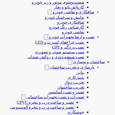
شست‌وشوی موتور و زیر خودرو
کارواش نانو و بخار
صافکاری و نقاشی خودرو
پولیش و سرامیک خودرو
صافکاری خودرو
کارشناس رنگ خودرو
نقاشی خودرو
نصب و ارتقا تجهیزات خودرو
نصب چراغ‌های اسپرت و LED
نصب دزدگیر و GPS
نصب سیستم صوتی و تصویری
نصب شیشه دودی و روکش صندلی
ساختمان و نوسازی
بازسازی و تخریب ساختمان
بنایی
پتینه کاری
تخریب دیوار
تخریب ساختمان
تعمیر و نصب آسانسور
تعمیرات و نصب تجهیزات ساختمانی
تعمیر و ساخت درب و پنجره UPVC
تعمیر و ساخت درب و پنجره آلومینیومی
جوشکاری