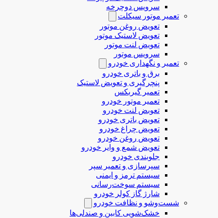
سرویس دوچرخه
تعمیر موتور سیکلت
تعویض روغن موتور
تعویض لاستیک موتور
تعویض لنت موتور
سرویس موتور
تعمیر و نگهداری خودرو
برق و باتری خودرو
پنچرگیری و تعویض لاستیک
تعمیر گیربکس
تعمیر موتور خودرو
تعوبض لنت خودرو
تعویض باتری خودرو
تعویض چراغ خودرو
تعویض روغن خودرو
تعویض شمع و وایر خودرو
جلوبندی خودرو
سپرسازی و تعمیر سپر
سیستم ترمز و ایمنی
سیستم سوخت‌رسانی
شارژ گاز کولر خودرو
شست‌وشو و نظافت خودرو
خشک‌شویی کابین و صندلی‌ها