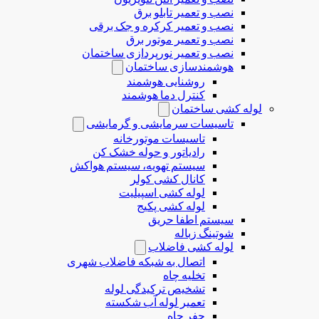
نصب و تعمیر تابلو برق
نصب و تعمیر کرکره و جک برقی
نصب و تعمیر موتور برق
نصب و تعمیر نورپردازی ساختمان
هوشمندسازی ساختمان
روشنایی هوشمند
کنترل دما هوشمند
لوله کشی ساختمان
تاسیسات سرمایشی و گرمایشی
تاسیسات موتورخانه
رادیاتور و حوله خشک کن
سیستم تهویه، سیستم هواکش
کانال کشی کولر
لوله کشی اسپیلیت
لوله کشی پکیج
سیستم اطفا حریق
شوتینگ زباله
لوله كشی فاضلاب
اتصال به شبکه فاضلاب شهری
تخلیه چاه
تشخیص ترکیدگی لوله
تعمیر لوله آب شکسته
حفر چاه