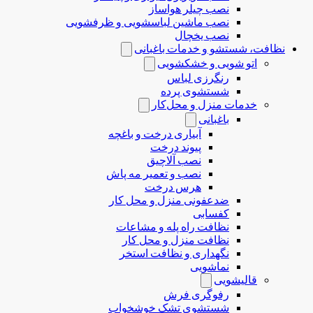
نصب چیلر هواساز
نصب ماشین لباسشویی و ظرفشویی
نصب یخچال
نظافت، شستشو و خدمات باغبانی
اتو شویی و خشکشویی
رنگرزی لباس
شستشوی پرده
خدمات منزل و محل‌کار
باغبانی
آبیاری درخت و باغچه
پیوند درخت
نصب آلاچیق
نصب و تعمیر مه پاش
هرس درخت
ضدعفونی منزل و محل کار
کفسابی
نظافت راه پله و مشاعات
نظافت منزل و محل کار
نگهداری و نظافت استخر
نماشویی
قالیشویی
رفوگری فرش
شستشوی تشک خوشخواب