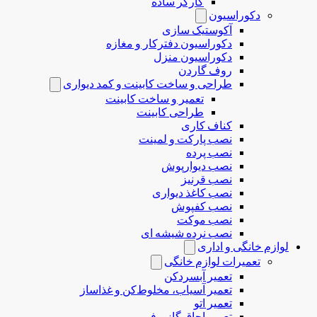
کارگر ساده
دکوراسیون
آکوستیک سازی
دکوراسیون دفترکار و مغازه
دکوراسیون منزل
روف گاردن
طراحی و ساخت کابینت و کمد دیواری
تعمیر و ساخت کابینت
طراحی کابینت
کناف کاری
نصب پارکت و لمینت
نصب پرده
نصب دیوارپوش
نصب قرنیز
نصب کاغذ دیواری
نصب کفپوش
نصب موکت
نصب نرده شیشه ای
لوازم خانگی و اداری
تعمیرات لوازم خانگی
تعمیر آبسردکن
تعمیر آسیاب، مخلوط‌کن و غذاساز
تعمیر اتو
تعمیر اجاق گاز و فر