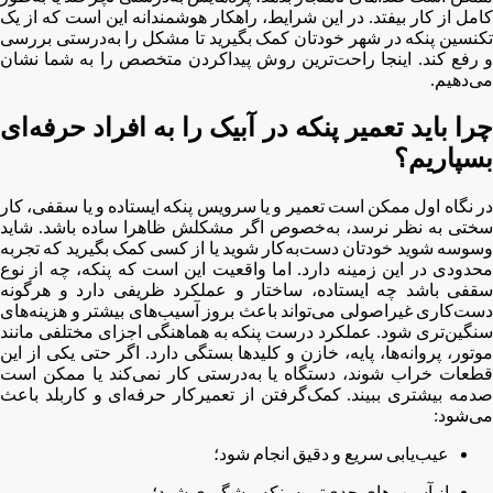
کامل از کار بیفتد. در این شرایط، راهکار هوشمندانه این است که از یک
تکنسین پنکه در شهر خودتان کمک بگیرید تا مشکل را به‌درستی بررسی
و رفع کند. اینجا راحت‌ترین روش پیداکردن متخصص را به شما نشان
می‌دهیم.
چرا باید تعمیر پنکه در آبیک را به افراد حرفه‌ای
بسپاریم؟
در نگاه اول ممکن است تعمیر و یا سرویس پنکه ایستاده و یا سقفی، کار
سختی به نظر نرسد، به‌خصوص اگر مشکلش ظاهرا ساده باشد. شاید
وسوسه شوید خودتان دست‌به‌کار شوید یا از کسی کمک بگیرید که تجربه
محدودی در این زمینه دارد. اما واقعیت این است که پنکه، چه از نوع
سقفی باشد چه ایستاده، ساختار و عملکرد ظریفی دارد و هرگونه
دست‌کاری غیراصولی می‌تواند باعث بروز آسیب‌های بیشتر و هزینه‌های
سنگین‌تری شود. عملکرد درست پنکه به هماهنگی اجزای مختلفی مانند
موتور، پروانه‌ها، پایه، خازن و کلیدها بستگی دارد. اگر حتی یکی از این
قطعات خراب شوند، دستگاه یا به‌درستی کار نمی‌کند یا ممکن است
صدمه بیشتری ببیند. کمک‌گرفتن از تعمیرکار حرفه‌ای و کاربلد باعث
می‌شود:
عیب‌یابی سریع و دقیق انجام شود؛
از آسیب‌های جدی‌تر به پنکه پیشگیری شود؛