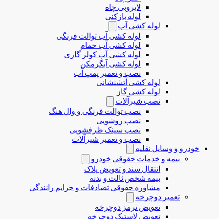
لایروبی چاه
لوله بازکنی
لوله کشی آب
لوله کشی آب توالت فرنگی
لوله کشی آب حمام
لوله کشی آب کولر گازی
لوله کشی آبگرمکن
نصب و تعمیر پمپ آب
لوله کشی آتشنشانی
لوله کشی گاز
نصب شیرآلات
نصب توالت فرنگی و وال هنگ
نصب روشویی
نصب سینک ظرفشویی
نصب و تعمیر شیرآلات
خودرو و وسایل نقلیه
بیمه و خدمات حقوقی خودرو
انتقال سند و تعویض پلاک
بیمه شخص ثالث و بدنه
مشاوره حقوقی تصادفات و جرایم رانندگی
تعمیر دوچرخه
تعویض ترمز دوچرخه
تعویض لاستیک دوچرخه