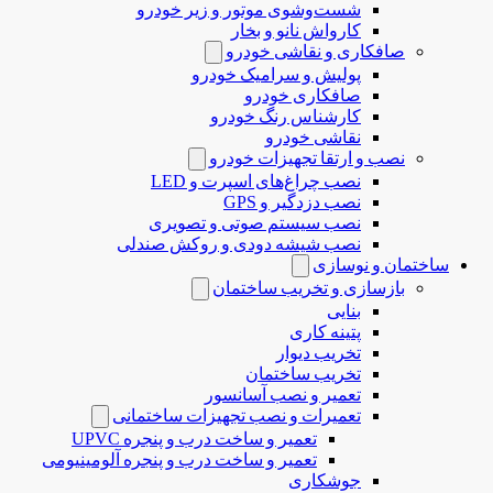
شست‌وشوی موتور و زیر خودرو
کارواش نانو و بخار
صافکاری و نقاشی خودرو
پولیش و سرامیک خودرو
صافکاری خودرو
کارشناس رنگ خودرو
نقاشی خودرو
نصب و ارتقا تجهیزات خودرو
نصب چراغ‌های اسپرت و LED
نصب دزدگیر و GPS
نصب سیستم صوتی و تصویری
نصب شیشه دودی و روکش صندلی
ساختمان و نوسازی
بازسازی و تخریب ساختمان
بنایی
پتینه کاری
تخریب دیوار
تخریب ساختمان
تعمیر و نصب آسانسور
تعمیرات و نصب تجهیزات ساختمانی
تعمیر و ساخت درب و پنجره UPVC
تعمیر و ساخت درب و پنجره آلومینیومی
جوشکاری