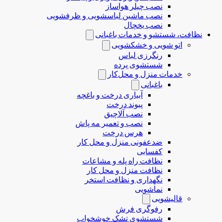
نصب چیلر هواساز
نصب ماشین لباسشویی و ظرفشویی
نصب یخچال
نظافت، شستشو و خدمات باغبانی
اتو شویی و خشکشویی
رنگرزی لباس
شستشوی پرده
خدمات منزل و محل‌کار
باغبانی
آبیاری درخت و باغچه
پیوند درخت
نصب آلاچیق
نصب و تعمیر مه پاش
هرس درخت
ضدعفونی منزل و محل کار
کفسابی
نظافت راه پله و مشاعات
نظافت منزل و محل کار
نگهداری و نظافت استخر
نماشویی
قالیشویی
رفوگری فرش
شستشوی تشک خوشخواب