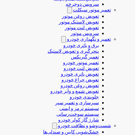
سرویس دوچرخه
تعمیر موتور سیکلت
تعویض روغن موتور
تعویض لاستیک موتور
تعویض لنت موتور
سرویس موتور
تعمیر و نگهداری خودرو
برق و باتری خودرو
پنچرگیری و تعویض لاستیک
تعمیر گیربکس
تعمیر موتور خودرو
تعوبض لنت خودرو
تعویض باتری خودرو
تعویض چراغ خودرو
تعویض روغن خودرو
تعویض شمع و وایر خودرو
جلوبندی خودرو
سپرسازی و تعمیر سپر
سیستم ترمز و ایمنی
سیستم سوخت‌رسانی
شارژ گاز کولر خودرو
شست‌وشو و نظافت خودرو
خشک‌شویی کابین و صندلی‌ها