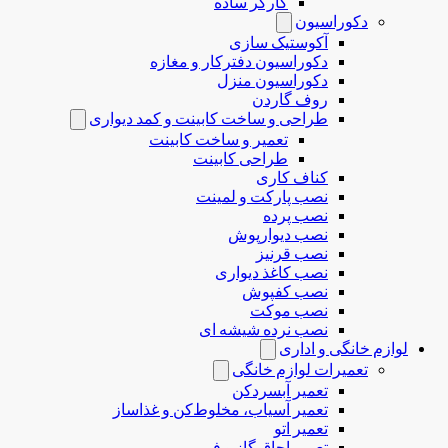
کارگر ساده
دکوراسیون
آکوستیک سازی
دکوراسیون دفترکار و مغازه
دکوراسیون منزل
روف گاردن
طراحی و ساخت کابینت و کمد دیواری
تعمیر و ساخت کابینت
طراحی کابینت
کناف کاری
نصب پارکت و لمینت
نصب پرده
نصب دیوارپوش
نصب قرنیز
نصب کاغذ دیواری
نصب کفپوش
نصب موکت
نصب نرده شیشه ای
لوازم خانگی و اداری
تعمیرات لوازم خانگی
تعمیر آبسردکن
تعمیر آسیاب، مخلوط‌کن و غذاساز
تعمیر اتو
تعمیر اجاق گاز و فر