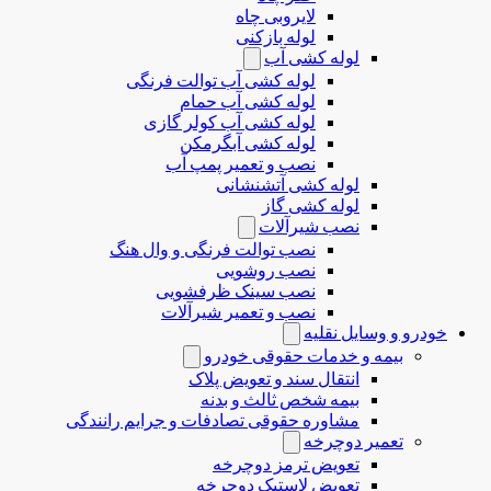
لایروبی چاه
لوله بازکنی
لوله کشی آب
لوله کشی آب توالت فرنگی
لوله کشی آب حمام
لوله کشی آب کولر گازی
لوله کشی آبگرمکن
نصب و تعمیر پمپ آب
لوله کشی آتشنشانی
لوله کشی گاز
نصب شیرآلات
نصب توالت فرنگی و وال هنگ
نصب روشویی
نصب سینک ظرفشویی
نصب و تعمیر شیرآلات
خودرو و وسایل نقلیه
بیمه و خدمات حقوقی خودرو
انتقال سند و تعویض پلاک
بیمه شخص ثالث و بدنه
مشاوره حقوقی تصادفات و جرایم رانندگی
تعمیر دوچرخه
تعویض ترمز دوچرخه
تعویض لاستیک دوچرخه