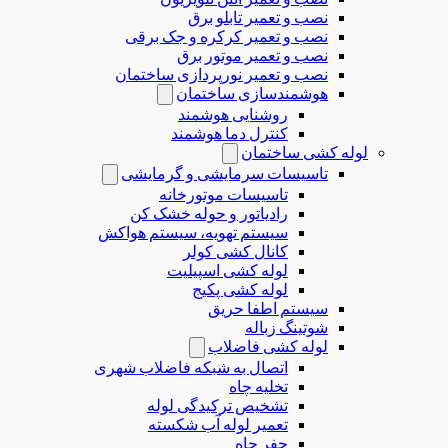
نصب و تعمیر تابلو برق
نصب و تعمیر کرکره و جک برقی
نصب و تعمیر موتور برق
نصب و تعمیر نورپردازی ساختمان
هوشمندسازی ساختمان
روشنایی هوشمند
کنترل دما هوشمند
لوله کشی ساختمان
تاسیسات سرمایشی و گرمایشی
تاسیسات موتورخانه
رادیاتور و حوله خشک کن
سیستم تهویه، سیستم هواکش
کانال کشی کولر
لوله کشی اسپیلیت
لوله کشی پکیج
سیستم اطفا حریق
شوتینگ زباله
لوله كشی فاضلاب
اتصال به شبکه فاضلاب شهری
تخلیه چاه
تشخیص ترکیدگی لوله
تعمیر لوله آب شکسته
حفر چاه