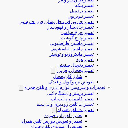
تعمیر پنکه
تعمیر تردمیل
تعمیر تلویزیون
تعمیر جاروبرقی، جاروشارژی و بخارشور
تعمیر چای‌ساز و قهوه‌ساز
تعمیر چرخ خیاطی
تعمیر چرخ گوشت
تعمیر ماشین ظرفشویی
تعمیر ماشین لباسشویی
تعمیر مایکروویو و توستر
تعمیر هود
تعمیر یخچال صنعتی
تعمیر یخچال و فریزر
شارژ گاز یخچال
تعویض ترموکوپل و فندک
تعمیرات و سرویس لوازم اداری و تلفن همراه
تعمیر پرینتر و دستگاه کپی
تعمیر کامپیوتر و لپ‌تاپ
تعمیرات تلفن رومیزی و بی‌سیم
تعمیرات تلفن همراه
تعمیر تلفن آب خورده
تعمیر و تعویض دوربین تلفن همراه
تعویض ال‌سی‌دی تلفن همراه