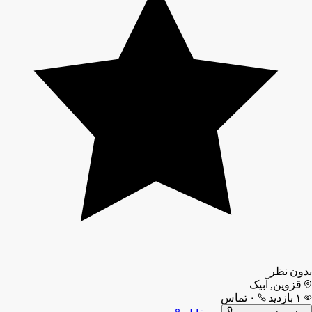
بدون نظر
قزوین, آبیک
۱ بازدید
۰ تماس