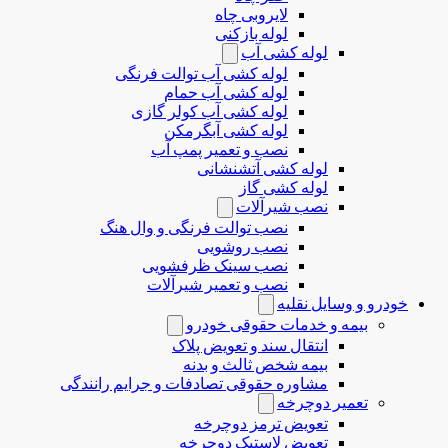
لایروبی چاه
لوله بازکنی
لوله کشی آب
لوله کشی آب توالت فرنگی
لوله کشی آب حمام
لوله کشی آب کولر گازی
لوله کشی آبگرمکن
نصب و تعمیر پمپ آب
لوله کشی آتشنشانی
لوله کشی گاز
نصب شیرآلات
نصب توالت فرنگی و وال هنگ
نصب روشویی
نصب سینک ظرفشویی
نصب و تعمیر شیرآلات
خودرو و وسایل نقلیه
بیمه و خدمات حقوقی خودرو
انتقال سند و تعویض پلاک
بیمه شخص ثالث و بدنه
مشاوره حقوقی تصادفات و جرایم رانندگی
تعمیر دوچرخه
تعویض ترمز دوچرخه
تعویض لاستیک دوچرخه