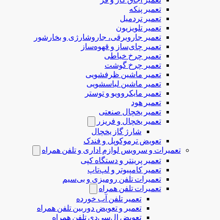
تعمیر پنکه
تعمیر تردمیل
تعمیر تلویزیون
تعمیر جاروبرقی، جاروشارژی و بخارشور
تعمیر چای‌ساز و قهوه‌ساز
تعمیر چرخ خیاطی
تعمیر چرخ گوشت
تعمیر ماشین ظرفشویی
تعمیر ماشین لباسشویی
تعمیر مایکروویو و توستر
تعمیر هود
تعمیر یخچال صنعتی
تعمیر یخچال و فریزر
شارژ گاز یخچال
تعویض ترموکوپل و فندک
تعمیرات و سرویس لوازم اداری و تلفن همراه
تعمیر پرینتر و دستگاه کپی
تعمیر کامپیوتر و لپ‌تاپ
تعمیرات تلفن رومیزی و بی‌سیم
تعمیرات تلفن همراه
تعمیر تلفن آب خورده
تعمیر و تعویض دوربین تلفن همراه
تعویض ال‌سی‌دی تلفن همراه