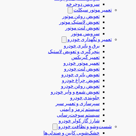
سرویس دوچرخه
تعمیر موتور سیکلت
تعویض روغن موتور
تعویض لاستیک موتور
تعویض لنت موتور
سرویس موتور
تعمیر و نگهداری خودرو
برق و باتری خودرو
پنچرگیری و تعویض لاستیک
تعمیر گیربکس
تعمیر موتور خودرو
تعوبض لنت خودرو
تعویض باتری خودرو
تعویض چراغ خودرو
تعویض روغن خودرو
تعویض شمع و وایر خودرو
جلوبندی خودرو
سپرسازی و تعمیر سپر
سیستم ترمز و ایمنی
سیستم سوخت‌رسانی
شارژ گاز کولر خودرو
شست‌وشو و نظافت خودرو
خشک‌شویی کابین و صندلی‌ها