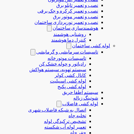
نصب و تعمیر تابلو برق
نصب و تعمیر کرکره و جک برقی
نصب و تعمیر موتور برق
نصب و تعمیر نورپردازی ساختمان
هوشمندسازی ساختمان
روشنایی هوشمند
کنترل دما هوشمند
لوله کشی ساختمان
تاسیسات سرمایشی و گرمایشی
تاسیسات موتورخانه
رادیاتور و حوله خشک کن
سیستم تهویه، سیستم هواکش
کانال کشی کولر
لوله کشی اسپیلیت
لوله کشی پکیج
سیستم اطفا حریق
شوتینگ زباله
لوله كشی فاضلاب
اتصال به شبکه فاضلاب شهری
تخلیه چاه
تشخیص ترکیدگی لوله
تعمیر لوله آب شکسته
حفر چاه