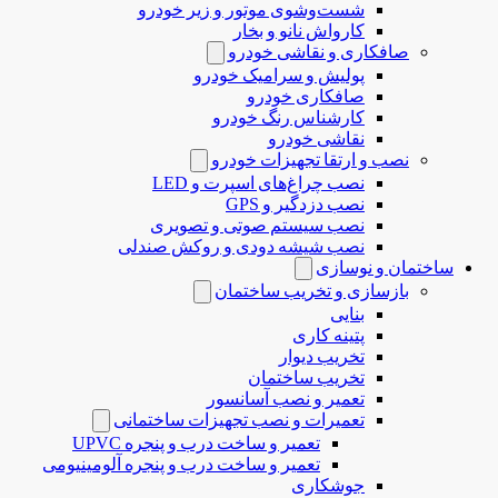
شست‌وشوی موتور و زیر خودرو
کارواش نانو و بخار
صافکاری و نقاشی خودرو
پولیش و سرامیک خودرو
صافکاری خودرو
کارشناس رنگ خودرو
نقاشی خودرو
نصب و ارتقا تجهیزات خودرو
نصب چراغ‌های اسپرت و LED
نصب دزدگیر و GPS
نصب سیستم صوتی و تصویری
نصب شیشه دودی و روکش صندلی
ساختمان و نوسازی
بازسازی و تخریب ساختمان
بنایی
پتینه کاری
تخریب دیوار
تخریب ساختمان
تعمیر و نصب آسانسور
تعمیرات و نصب تجهیزات ساختمانی
تعمیر و ساخت درب و پنجره UPVC
تعمیر و ساخت درب و پنجره آلومینیومی
جوشکاری