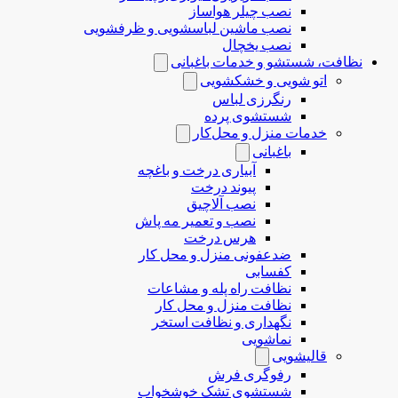
نصب چیلر هواساز
نصب ماشین لباسشویی و ظرفشویی
نصب یخچال
نظافت، شستشو و خدمات باغبانی
اتو شویی و خشکشویی
رنگرزی لباس
شستشوی پرده
خدمات منزل و محل‌کار
باغبانی
آبیاری درخت و باغچه
پیوند درخت
نصب آلاچیق
نصب و تعمیر مه پاش
هرس درخت
ضدعفونی منزل و محل کار
کفسابی
نظافت راه پله و مشاعات
نظافت منزل و محل کار
نگهداری و نظافت استخر
نماشویی
قالیشویی
رفوگری فرش
شستشوی تشک خوشخواب