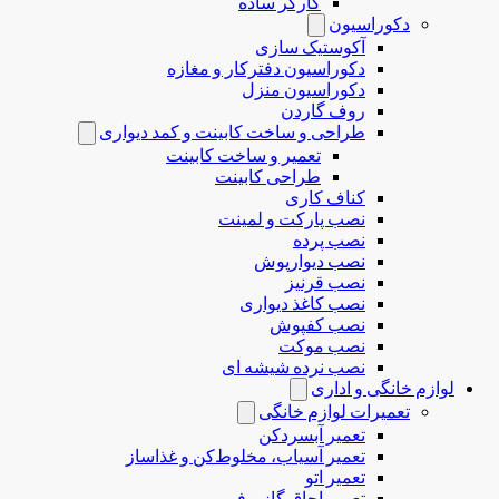
کارگر ساده
دکوراسیون
آکوستیک سازی
دکوراسیون دفترکار و مغازه
دکوراسیون منزل
روف گاردن
طراحی و ساخت کابینت و کمد دیواری
تعمیر و ساخت کابینت
طراحی کابینت
کناف کاری
نصب پارکت و لمینت
نصب پرده
نصب دیوارپوش
نصب قرنیز
نصب کاغذ دیواری
نصب کفپوش
نصب موکت
نصب نرده شیشه ای
لوازم خانگی و اداری
تعمیرات لوازم خانگی
تعمیر آبسردکن
تعمیر آسیاب، مخلوط‌کن و غذاساز
تعمیر اتو
تعمیر اجاق گاز و فر