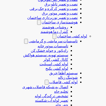
نصب و تعمیر تابلو برق
نصب و تعمیر کرکره و جک برقی
نصب و تعمیر موتور برق
نصب و تعمیر نورپردازی ساختمان
هوشمندسازی ساختمان
روشنایی هوشمند
کنترل دما هوشمند
لوله کشی ساختمان
تاسیسات سرمایشی و گرمایشی
تاسیسات موتورخانه
رادیاتور و حوله خشک کن
سیستم تهویه، سیستم هواکش
کانال کشی کولر
لوله کشی اسپیلیت
لوله کشی پکیج
سیستم اطفا حریق
شوتینگ زباله
لوله كشی فاضلاب
اتصال به شبکه فاضلاب شهری
تخلیه چاه
تشخیص ترکیدگی لوله
تعمیر لوله آب شکسته
حفر چاه