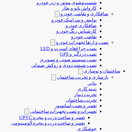
شست‌وشوی موتور و زیر خودرو
کارواش نانو و بخار
صافکاری و نقاشی خودرو
پولیش و سرامیک خودرو
صافکاری خودرو
کارشناس رنگ خودرو
نقاشی خودرو
نصب و ارتقا تجهیزات خودرو
نصب چراغ‌های اسپرت و LED
نصب دزدگیر و GPS
نصب سیستم صوتی و تصویری
نصب شیشه دودی و روکش صندلی
ساختمان و نوسازی
بازسازی و تخریب ساختمان
بنایی
پتینه کاری
تخریب دیوار
تخریب ساختمان
تعمیر و نصب آسانسور
تعمیرات و نصب تجهیزات ساختمانی
تعمیر و ساخت درب و پنجره UPVC
تعمیر و ساخت درب و پنجره آلومینیومی
جوشکاری