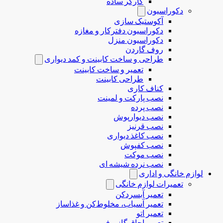
کارگر ساده
دکوراسیون
آکوستیک سازی
دکوراسیون دفترکار و مغازه
دکوراسیون منزل
روف گاردن
طراحی و ساخت کابینت و کمد دیواری
تعمیر و ساخت کابینت
طراحی کابینت
کناف کاری
نصب پارکت و لمینت
نصب پرده
نصب دیوارپوش
نصب قرنیز
نصب کاغذ دیواری
نصب کفپوش
نصب موکت
نصب نرده شیشه ای
لوازم خانگی و اداری
تعمیرات لوازم خانگی
تعمیر آبسردکن
تعمیر آسیاب، مخلوط‌کن و غذاساز
تعمیر اتو
تعمیر اجاق گاز و فر