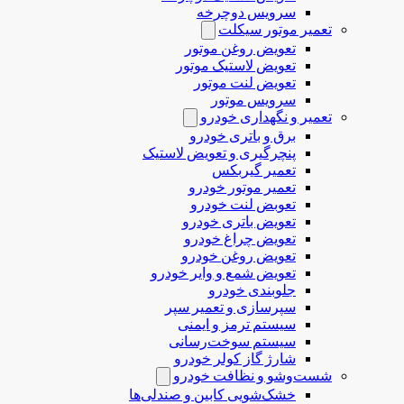
سرویس دوچرخه
تعمیر موتور سیکلت
تعویض روغن موتور
تعویض لاستیک موتور
تعویض لنت موتور
سرویس موتور
تعمیر و نگهداری خودرو
برق و باتری خودرو
پنچرگیری و تعویض لاستیک
تعمیر گیربکس
تعمیر موتور خودرو
تعوبض لنت خودرو
تعویض باتری خودرو
تعویض چراغ خودرو
تعویض روغن خودرو
تعویض شمع و وایر خودرو
جلوبندی خودرو
سپرسازی و تعمیر سپر
سیستم ترمز و ایمنی
سیستم سوخت‌رسانی
شارژ گاز کولر خودرو
شست‌وشو و نظافت خودرو
خشک‌شویی کابین و صندلی‌ها