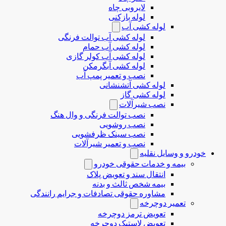
لایروبی چاه
لوله بازکنی
لوله کشی آب
لوله کشی آب توالت فرنگی
لوله کشی آب حمام
لوله کشی آب کولر گازی
لوله کشی آبگرمکن
نصب و تعمیر پمپ آب
لوله کشی آتشنشانی
لوله کشی گاز
نصب شیرآلات
نصب توالت فرنگی و وال هنگ
نصب روشویی
نصب سینک ظرفشویی
نصب و تعمیر شیرآلات
خودرو و وسایل نقلیه
بیمه و خدمات حقوقی خودرو
انتقال سند و تعویض پلاک
بیمه شخص ثالث و بدنه
مشاوره حقوقی تصادفات و جرایم رانندگی
تعمیر دوچرخه
تعویض ترمز دوچرخه
تعویض لاستیک دوچرخه