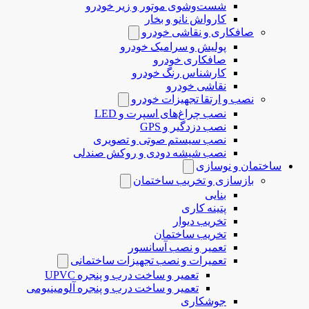
شست‌وشوی موتور و زیر خودرو
کارواش نانو و بخار
صافکاری و نقاشی خودرو
پولیش و سرامیک خودرو
صافکاری خودرو
کارشناس رنگ خودرو
نقاشی خودرو
نصب و ارتقا تجهیزات خودرو
نصب چراغ‌های اسپرت و LED
نصب دزدگیر و GPS
نصب سیستم صوتی و تصویری
نصب شیشه دودی و روکش صندلی
ساختمان و نوسازی
بازسازی و تخریب ساختمان
بنایی
پتینه کاری
تخریب دیوار
تخریب ساختمان
تعمیر و نصب آسانسور
تعمیرات و نصب تجهیزات ساختمانی
تعمیر و ساخت درب و پنجره UPVC
تعمیر و ساخت درب و پنجره آلومینیومی
جوشکاری