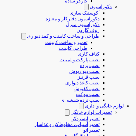
کارگر ساده
دکوراسیون
آکوستیک سازی
دکوراسیون دفترکار و مغازه
دکوراسیون منزل
روف گاردن
طراحی و ساخت کابینت و کمد دیواری
تعمیر و ساخت کابینت
طراحی کابینت
کناف کاری
نصب پارکت و لمینت
نصب پرده
نصب دیوارپوش
نصب قرنیز
نصب کاغذ دیواری
نصب کفپوش
نصب موکت
نصب نرده شیشه ای
لوازم خانگی و اداری
تعمیرات لوازم خانگی
تعمیر آبسردکن
تعمیر آسیاب، مخلوط‌کن و غذاساز
تعمیر اتو
تعمیر اجاق گاز و فر