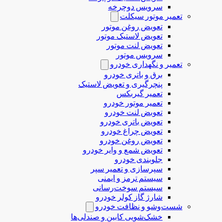
سرویس دوچرخه
تعمیر موتور سیکلت
تعویض روغن موتور
تعویض لاستیک موتور
تعویض لنت موتور
سرویس موتور
تعمیر و نگهداری خودرو
برق و باتری خودرو
پنچرگیری و تعویض لاستیک
تعمیر گیربکس
تعمیر موتور خودرو
تعوبض لنت خودرو
تعویض باتری خودرو
تعویض چراغ خودرو
تعویض روغن خودرو
تعویض شمع و وایر خودرو
جلوبندی خودرو
سپرسازی و تعمیر سپر
سیستم ترمز و ایمنی
سیستم سوخت‌رسانی
شارژ گاز کولر خودرو
شست‌وشو و نظافت خودرو
خشک‌شویی کابین و صندلی‌ها