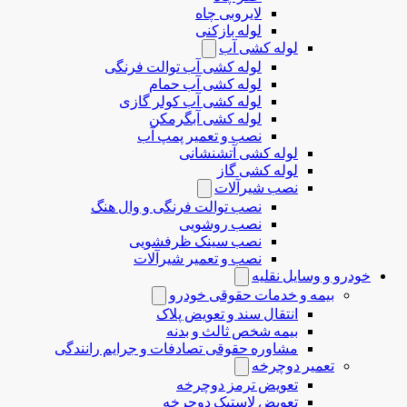
لایروبی چاه
لوله بازکنی
لوله کشی آب
لوله کشی آب توالت فرنگی
لوله کشی آب حمام
لوله کشی آب کولر گازی
لوله کشی آبگرمکن
نصب و تعمیر پمپ آب
لوله کشی آتشنشانی
لوله کشی گاز
نصب شیرآلات
نصب توالت فرنگی و وال هنگ
نصب روشویی
نصب سینک ظرفشویی
نصب و تعمیر شیرآلات
خودرو و وسایل نقلیه
بیمه و خدمات حقوقی خودرو
انتقال سند و تعویض پلاک
بیمه شخص ثالث و بدنه
مشاوره حقوقی تصادفات و جرایم رانندگی
تعمیر دوچرخه
تعویض ترمز دوچرخه
تعویض لاستیک دوچرخه