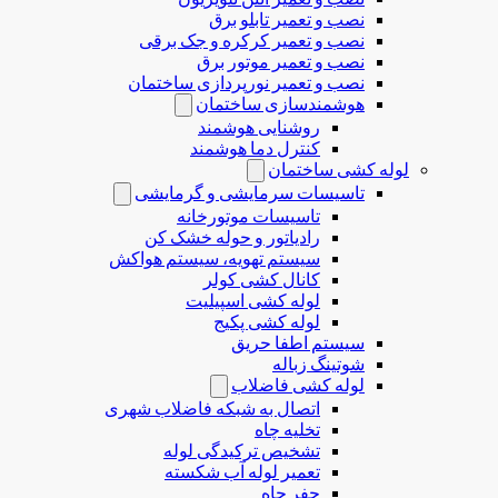
نصب و تعمیر تابلو برق
نصب و تعمیر کرکره و جک برقی
نصب و تعمیر موتور برق
نصب و تعمیر نورپردازی ساختمان
هوشمندسازی ساختمان
روشنایی هوشمند
کنترل دما هوشمند
لوله کشی ساختمان
تاسیسات سرمایشی و گرمایشی
تاسیسات موتورخانه
رادیاتور و حوله خشک کن
سیستم تهویه، سیستم هواکش
کانال کشی کولر
لوله کشی اسپیلیت
لوله کشی پکیج
سیستم اطفا حریق
شوتینگ زباله
لوله كشی فاضلاب
اتصال به شبکه فاضلاب شهری
تخلیه چاه
تشخیص ترکیدگی لوله
تعمیر لوله آب شکسته
حفر چاه