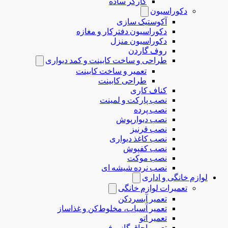
کارگر ساده
دکوراسیون
آکوستیک سازی
دکوراسیون دفترکار و مغازه
دکوراسیون منزل
روف گاردن
طراحی و ساخت کابینت و کمد دیواری
تعمیر و ساخت کابینت
طراحی کابینت
کناف کاری
نصب پارکت و لمینت
نصب پرده
نصب دیوارپوش
نصب قرنیز
نصب کاغذ دیواری
نصب کفپوش
نصب موکت
نصب نرده شیشه ای
لوازم خانگی و اداری
تعمیرات لوازم خانگی
تعمیر آبسردکن
تعمیر آسیاب، مخلوط‌کن و غذاساز
تعمیر اتو
تعمیر اجاق گاز و فر