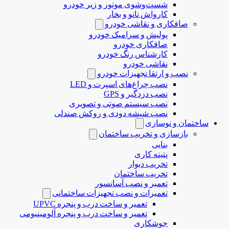
شست‌وشوی موتور و زیر خودرو
کارواش نانو و بخار
صافکاری و نقاشی خودرو
پولیش و سرامیک خودرو
صافکاری خودرو
کارشناس رنگ خودرو
نقاشی خودرو
نصب و ارتقا تجهیزات خودرو
نصب چراغ‌های اسپرت و LED
نصب دزدگیر و GPS
نصب سیستم صوتی و تصویری
نصب شیشه دودی و روکش صندلی
ساختمان و نوسازی
بازسازی و تخریب ساختمان
بنایی
پتینه کاری
تخریب دیوار
تخریب ساختمان
تعمیر و نصب آسانسور
تعمیرات و نصب تجهیزات ساختمانی
تعمیر و ساخت درب و پنجره UPVC
تعمیر و ساخت درب و پنجره آلومینیومی
جوشکاری