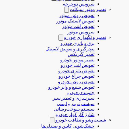
سرویس دوچرخه
تعمیر موتور سیکلت
تعویض روغن موتور
تعویض لاستیک موتور
تعویض لنت موتور
سرویس موتور
تعمیر و نگهداری خودرو
برق و باتری خودرو
پنچرگیری و تعویض لاستیک
تعمیر گیربکس
تعمیر موتور خودرو
تعوبض لنت خودرو
تعویض باتری خودرو
تعویض چراغ خودرو
تعویض روغن خودرو
تعویض شمع و وایر خودرو
جلوبندی خودرو
سپرسازی و تعمیر سپر
سیستم ترمز و ایمنی
سیستم سوخت‌رسانی
شارژ گاز کولر خودرو
شست‌وشو و نظافت خودرو
خشک‌شویی کابین و صندلی‌ها