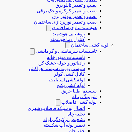
نصب و تعمیر تابلو برق
نصب و تعمیر کرکره و جک برقی
نصب و تعمیر موتور برق
نصب و تعمیر نورپردازی ساختمان
هوشمندسازی ساختمان
روشنایی هوشمند
کنترل دما هوشمند
لوله کشی ساختمان
تاسیسات سرمایشی و گرمایشی
تاسیسات موتورخانه
رادیاتور و حوله خشک کن
سیستم تهویه، سیستم هواکش
کانال کشی کولر
لوله کشی اسپیلیت
لوله کشی پکیج
سیستم اطفا حریق
شوتینگ زباله
لوله كشی فاضلاب
اتصال به شبکه فاضلاب شهری
تخلیه چاه
تشخیص ترکیدگی لوله
تعمیر لوله آب شکسته
حفر چاه