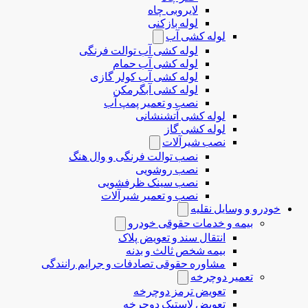
لایروبی چاه
لوله بازکنی
لوله کشی آب
لوله کشی آب توالت فرنگی
لوله کشی آب حمام
لوله کشی آب کولر گازی
لوله کشی آبگرمکن
نصب و تعمیر پمپ آب
لوله کشی آتشنشانی
لوله کشی گاز
نصب شیرآلات
نصب توالت فرنگی و وال هنگ
نصب روشویی
نصب سینک ظرفشویی
نصب و تعمیر شیرآلات
خودرو و وسایل نقلیه
بیمه و خدمات حقوقی خودرو
انتقال سند و تعویض پلاک
بیمه شخص ثالث و بدنه
مشاوره حقوقی تصادفات و جرایم رانندگی
تعمیر دوچرخه
تعویض ترمز دوچرخه
تعویض لاستیک دوچرخه