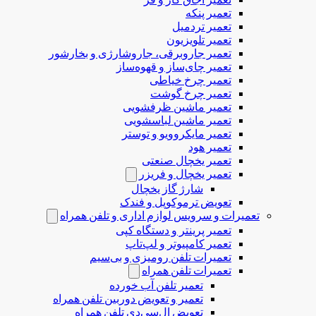
تعمیر پنکه
تعمیر تردمیل
تعمیر تلویزیون
تعمیر جاروبرقی، جاروشارژی و بخارشور
تعمیر چای‌ساز و قهوه‌ساز
تعمیر چرخ خیاطی
تعمیر چرخ گوشت
تعمیر ماشین ظرفشویی
تعمیر ماشین لباسشویی
تعمیر مایکروویو و توستر
تعمیر هود
تعمیر یخچال صنعتی
تعمیر یخچال و فریزر
شارژ گاز یخچال
تعویض ترموکوپل و فندک
تعمیرات و سرویس لوازم اداری و تلفن همراه
تعمیر پرینتر و دستگاه کپی
تعمیر کامپیوتر و لپ‌تاپ
تعمیرات تلفن رومیزی و بی‌سیم
تعمیرات تلفن همراه
تعمیر تلفن آب خورده
تعمیر و تعویض دوربین تلفن همراه
تعویض ال‌سی‌دی تلفن همراه