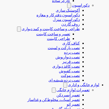
کارگر ساده
دکوراسیون
آکوستیک سازی
دکوراسیون دفترکار و مغازه
دکوراسیون منزل
روف گاردن
طراحی و ساخت کابینت و کمد دیواری
تعمیر و ساخت کابینت
طراحی کابینت
کناف کاری
نصب پارکت و لمینت
نصب پرده
نصب دیوارپوش
نصب قرنیز
نصب کاغذ دیواری
نصب کفپوش
نصب موکت
نصب نرده شیشه ای
لوازم خانگی و اداری
تعمیرات لوازم خانگی
تعمیر آبسردکن
تعمیر آسیاب، مخلوط‌کن و غذاساز
تعمیر اتو
تعمیر اجاق گاز و فر