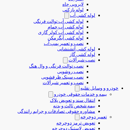
لایروبی چاه
لوله بازکنی
لوله کشی آب
لوله کشی آب توالت فرنگی
لوله کشی آب حمام
لوله کشی آب کولر گازی
لوله کشی آبگرمکن
نصب و تعمیر پمپ آب
لوله کشی آتشنشانی
لوله کشی گاز
نصب شیرآلات
نصب توالت فرنگی و وال هنگ
نصب روشویی
نصب سینک ظرفشویی
نصب و تعمیر شیرآلات
خودرو و وسایل نقلیه
بیمه و خدمات حقوقی خودرو
انتقال سند و تعویض پلاک
بیمه شخص ثالث و بدنه
مشاوره حقوقی تصادفات و جرایم رانندگی
تعمیر دوچرخه
تعویض ترمز دوچرخه
تعویض لاستیک دوچرخه