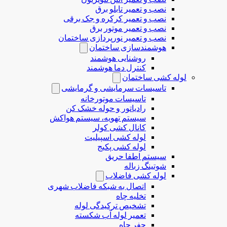
نصب و تعمیر تابلو برق
نصب و تعمیر کرکره و جک برقی
نصب و تعمیر موتور برق
نصب و تعمیر نورپردازی ساختمان
هوشمندسازی ساختمان
روشنایی هوشمند
کنترل دما هوشمند
لوله کشی ساختمان
تاسیسات سرمایشی و گرمایشی
تاسیسات موتورخانه
رادیاتور و حوله خشک کن
سیستم تهویه، سیستم هواکش
کانال کشی کولر
لوله کشی اسپیلیت
لوله کشی پکیج
سیستم اطفا حریق
شوتینگ زباله
لوله كشی فاضلاب
اتصال به شبکه فاضلاب شهری
تخلیه چاه
تشخیص ترکیدگی لوله
تعمیر لوله آب شکسته
حفر چاه