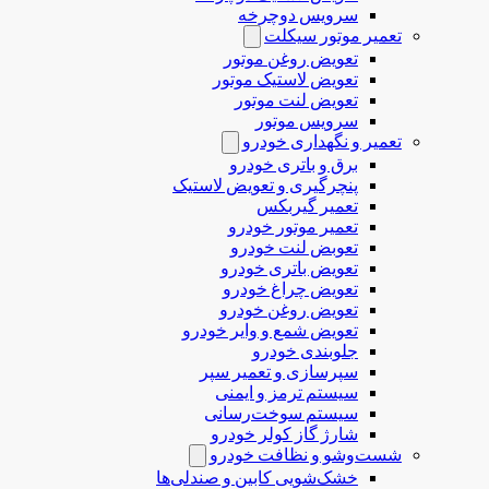
سرویس دوچرخه
تعمیر موتور سیکلت
تعویض روغن موتور
تعویض لاستیک موتور
تعویض لنت موتور
سرویس موتور
تعمیر و نگهداری خودرو
برق و باتری خودرو
پنچرگیری و تعویض لاستیک
تعمیر گیربکس
تعمیر موتور خودرو
تعوبض لنت خودرو
تعویض باتری خودرو
تعویض چراغ خودرو
تعویض روغن خودرو
تعویض شمع و وایر خودرو
جلوبندی خودرو
سپرسازی و تعمیر سپر
سیستم ترمز و ایمنی
سیستم سوخت‌رسانی
شارژ گاز کولر خودرو
شست‌وشو و نظافت خودرو
خشک‌شویی کابین و صندلی‌ها