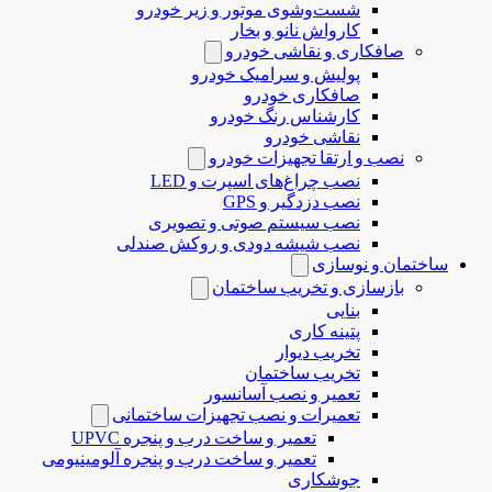
شست‌وشوی موتور و زیر خودرو
کارواش نانو و بخار
صافکاری و نقاشی خودرو
پولیش و سرامیک خودرو
صافکاری خودرو
کارشناس رنگ خودرو
نقاشی خودرو
نصب و ارتقا تجهیزات خودرو
نصب چراغ‌های اسپرت و LED
نصب دزدگیر و GPS
نصب سیستم صوتی و تصویری
نصب شیشه دودی و روکش صندلی
ساختمان و نوسازی
بازسازی و تخریب ساختمان
بنایی
پتینه کاری
تخریب دیوار
تخریب ساختمان
تعمیر و نصب آسانسور
تعمیرات و نصب تجهیزات ساختمانی
تعمیر و ساخت درب و پنجره UPVC
تعمیر و ساخت درب و پنجره آلومینیومی
جوشکاری