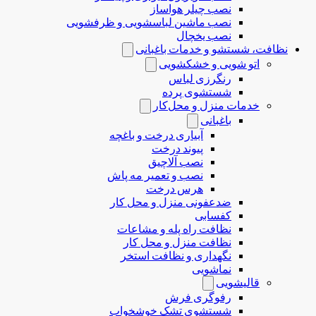
نصب چیلر هواساز
نصب ماشین لباسشویی و ظرفشویی
نصب یخچال
نظافت، شستشو و خدمات باغبانی
اتو شویی و خشکشویی
رنگرزی لباس
شستشوی پرده
خدمات منزل و محل‌کار
باغبانی
آبیاری درخت و باغچه
پیوند درخت
نصب آلاچیق
نصب و تعمیر مه پاش
هرس درخت
ضدعفونی منزل و محل کار
کفسابی
نظافت راه پله و مشاعات
نظافت منزل و محل کار
نگهداری و نظافت استخر
نماشویی
قالیشویی
رفوگری فرش
شستشوی تشک خوشخواب