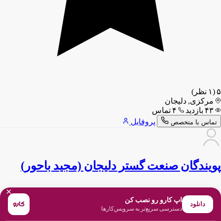
۵
(۱ نظر)
مرکزی, دلیجان
۴۳ بازدید
۴ تماس
پروفایل
تماس با متخصص
پویندگان صنعت گستر دلیجان (مجید باحور)
×
اپ کارو رو نصب کن
دانلود
دسترسی سریع‌تر به سرویس‌کارها