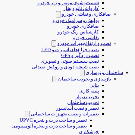
شست‌وشوی موتور و زیر خودرو
کارواش نانو و بخار
صافکاری و نقاشی خودرو
پولیش و سرامیک خودرو
صافکاری خودرو
کارشناس رنگ خودرو
نقاشی خودرو
نصب و ارتقا تجهیزات خودرو
نصب چراغ‌های اسپرت و LED
نصب دزدگیر و GPS
نصب سیستم صوتی و تصویری
نصب شیشه دودی و روکش صندلی
ساختمان و نوسازی
بازسازی و تخریب ساختمان
بنایی
پتینه کاری
تخریب دیوار
تخریب ساختمان
تعمیر و نصب آسانسور
تعمیرات و نصب تجهیزات ساختمانی
تعمیر و ساخت درب و پنجره UPVC
تعمیر و ساخت درب و پنجره آلومینیومی
جوشکاری