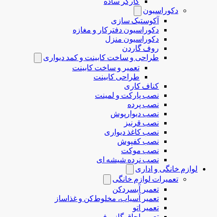
کارگر ساده
دکوراسیون
آکوستیک سازی
دکوراسیون دفترکار و مغازه
دکوراسیون منزل
روف گاردن
طراحی و ساخت کابینت و کمد دیواری
تعمیر و ساخت کابینت
طراحی کابینت
کناف کاری
نصب پارکت و لمینت
نصب پرده
نصب دیوارپوش
نصب قرنیز
نصب کاغذ دیواری
نصب کفپوش
نصب موکت
نصب نرده شیشه ای
لوازم خانگی و اداری
تعمیرات لوازم خانگی
تعمیر آبسردکن
تعمیر آسیاب، مخلوط‌کن و غذاساز
تعمیر اتو
تعمیر اجاق گاز و فر