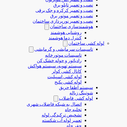
نصب و تعمیر تابلو برق
نصب و تعمیر کرکره و جک برقی
نصب و تعمیر موتور برق
نصب و تعمیر نورپردازی ساختمان
هوشمندسازی ساختمان
روشنایی هوشمند
کنترل دما هوشمند
لوله کشی ساختمان
تاسیسات سرمایشی و گرمایشی
تاسیسات موتورخانه
رادیاتور و حوله خشک کن
سیستم تهویه، سیستم هواکش
کانال کشی کولر
لوله کشی اسپیلیت
لوله کشی پکیج
سیستم اطفا حریق
شوتینگ زباله
لوله كشی فاضلاب
اتصال به شبکه فاضلاب شهری
تخلیه چاه
تشخیص ترکیدگی لوله
تعمیر لوله آب شکسته
حفر چاه