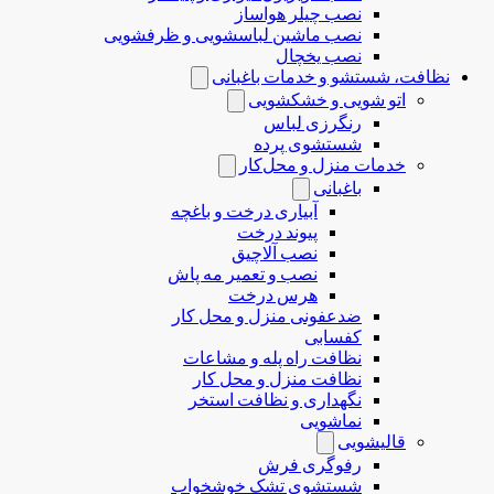
نصب چیلر هواساز
نصب ماشین لباسشویی و ظرفشویی
نصب یخچال
نظافت، شستشو و خدمات باغبانی
اتو شویی و خشکشویی
رنگرزی لباس
شستشوی پرده
خدمات منزل و محل‌کار
باغبانی
آبیاری درخت و باغچه
پیوند درخت
نصب آلاچیق
نصب و تعمیر مه پاش
هرس درخت
ضدعفونی منزل و محل کار
کفسابی
نظافت راه پله و مشاعات
نظافت منزل و محل کار
نگهداری و نظافت استخر
نماشویی
قالیشویی
رفوگری فرش
شستشوی تشک خوشخواب