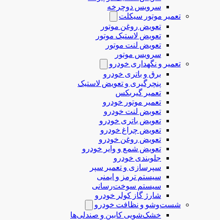
سرویس دوچرخه
تعمیر موتور سیکلت
تعویض روغن موتور
تعویض لاستیک موتور
تعویض لنت موتور
سرویس موتور
تعمیر و نگهداری خودرو
برق و باتری خودرو
پنچرگیری و تعویض لاستیک
تعمیر گیربکس
تعمیر موتور خودرو
تعوبض لنت خودرو
تعویض باتری خودرو
تعویض چراغ خودرو
تعویض روغن خودرو
تعویض شمع و وایر خودرو
جلوبندی خودرو
سپرسازی و تعمیر سپر
سیستم ترمز و ایمنی
سیستم سوخت‌رسانی
شارژ گاز کولر خودرو
شست‌وشو و نظافت خودرو
خشک‌شویی کابین و صندلی‌ها