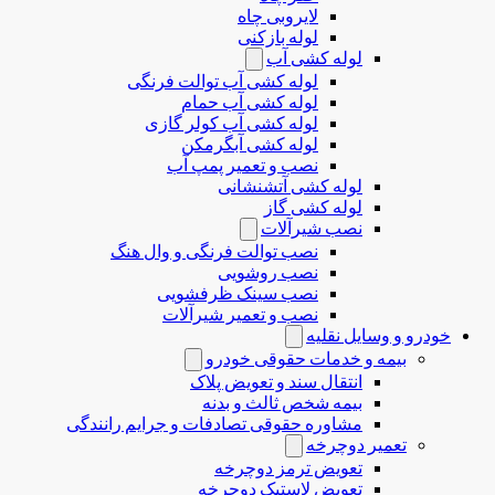
لایروبی چاه
لوله بازکنی
لوله کشی آب
لوله کشی آب توالت فرنگی
لوله کشی آب حمام
لوله کشی آب کولر گازی
لوله کشی آبگرمکن
نصب و تعمیر پمپ آب
لوله کشی آتشنشانی
لوله کشی گاز
نصب شیرآلات
نصب توالت فرنگی و وال هنگ
نصب روشویی
نصب سینک ظرفشویی
نصب و تعمیر شیرآلات
خودرو و وسایل نقلیه
بیمه و خدمات حقوقی خودرو
انتقال سند و تعویض پلاک
بیمه شخص ثالث و بدنه
مشاوره حقوقی تصادفات و جرایم رانندگی
تعمیر دوچرخه
تعویض ترمز دوچرخه
تعویض لاستیک دوچرخه