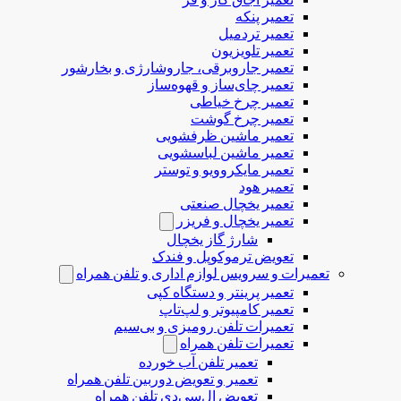
تعمیر پنکه
تعمیر تردمیل
تعمیر تلویزیون
تعمیر جاروبرقی، جاروشارژی و بخارشور
تعمیر چای‌ساز و قهوه‌ساز
تعمیر چرخ خیاطی
تعمیر چرخ گوشت
تعمیر ماشین ظرفشویی
تعمیر ماشین لباسشویی
تعمیر مایکروویو و توستر
تعمیر هود
تعمیر یخچال صنعتی
تعمیر یخچال و فریزر
شارژ گاز یخچال
تعویض ترموکوپل و فندک
تعمیرات و سرویس لوازم اداری و تلفن همراه
تعمیر پرینتر و دستگاه کپی
تعمیر کامپیوتر و لپ‌تاپ
تعمیرات تلفن رومیزی و بی‌سیم
تعمیرات تلفن همراه
تعمیر تلفن آب خورده
تعمیر و تعویض دوربین تلفن همراه
تعویض ال‌سی‌دی تلفن همراه