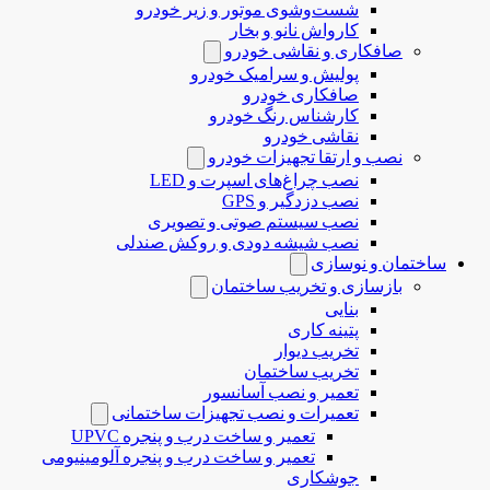
شست‌وشوی موتور و زیر خودرو
کارواش نانو و بخار
صافکاری و نقاشی خودرو
پولیش و سرامیک خودرو
صافکاری خودرو
کارشناس رنگ خودرو
نقاشی خودرو
نصب و ارتقا تجهیزات خودرو
نصب چراغ‌های اسپرت و LED
نصب دزدگیر و GPS
نصب سیستم صوتی و تصویری
نصب شیشه دودی و روکش صندلی
ساختمان و نوسازی
بازسازی و تخریب ساختمان
بنایی
پتینه کاری
تخریب دیوار
تخریب ساختمان
تعمیر و نصب آسانسور
تعمیرات و نصب تجهیزات ساختمانی
تعمیر و ساخت درب و پنجره UPVC
تعمیر و ساخت درب و پنجره آلومینیومی
جوشکاری