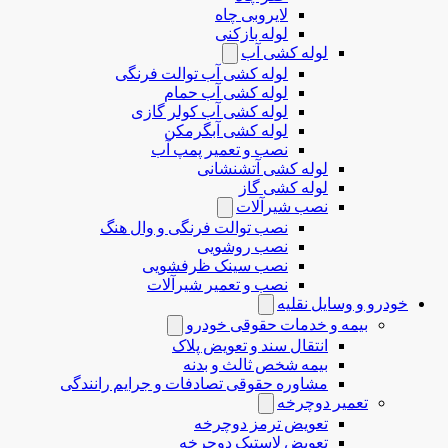
لایروبی چاه
لوله بازکنی
لوله کشی آب
لوله کشی آب توالت فرنگی
لوله کشی آب حمام
لوله کشی آب کولر گازی
لوله کشی آبگرمکن
نصب و تعمیر پمپ آب
لوله کشی آتشنشانی
لوله کشی گاز
نصب شیرآلات
نصب توالت فرنگی و وال هنگ
نصب روشویی
نصب سینک ظرفشویی
نصب و تعمیر شیرآلات
خودرو و وسایل نقلیه
بیمه و خدمات حقوقی خودرو
انتقال سند و تعویض پلاک
بیمه شخص ثالث و بدنه
مشاوره حقوقی تصادفات و جرایم رانندگی
تعمیر دوچرخه
تعویض ترمز دوچرخه
تعویض لاستیک دوچرخه