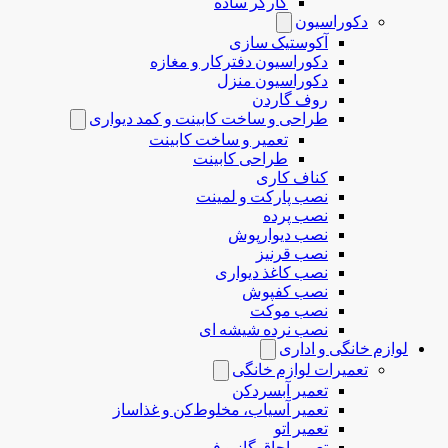
کارگر ساده
دکوراسیون
آکوستیک سازی
دکوراسیون دفترکار و مغازه
دکوراسیون منزل
روف گاردن
طراحی و ساخت کابینت و کمد دیواری
تعمیر و ساخت کابینت
طراحی کابینت
کناف کاری
نصب پارکت و لمینت
نصب پرده
نصب دیوارپوش
نصب قرنیز
نصب کاغذ دیواری
نصب کفپوش
نصب موکت
نصب نرده شیشه ای
لوازم خانگی و اداری
تعمیرات لوازم خانگی
تعمیر آبسردکن
تعمیر آسیاب، مخلوط‌کن و غذاساز
تعمیر اتو
تعمیر اجاق گاز و فر