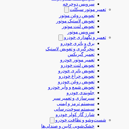
سرویس دوچرخه
تعمیر موتور سیکلت
تعویض روغن موتور
تعویض لاستیک موتور
تعویض لنت موتور
سرویس موتور
تعمیر و نگهداری خودرو
برق و باتری خودرو
پنچرگیری و تعویض لاستیک
تعمیر گیربکس
تعمیر موتور خودرو
تعوبض لنت خودرو
تعویض باتری خودرو
تعویض چراغ خودرو
تعویض روغن خودرو
تعویض شمع و وایر خودرو
جلوبندی خودرو
سپرسازی و تعمیر سپر
سیستم ترمز و ایمنی
سیستم سوخت‌رسانی
شارژ گاز کولر خودرو
شست‌وشو و نظافت خودرو
خشک‌شویی کابین و صندلی‌ها