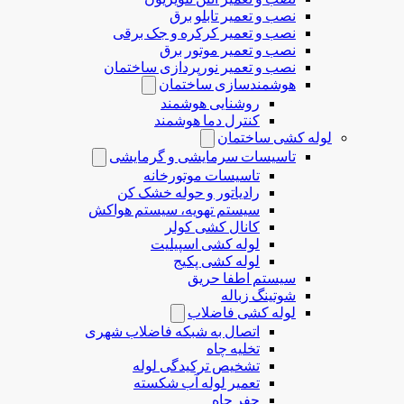
نصب و تعمیر تابلو برق
نصب و تعمیر کرکره و جک برقی
نصب و تعمیر موتور برق
نصب و تعمیر نورپردازی ساختمان
هوشمندسازی ساختمان
روشنایی هوشمند
کنترل دما هوشمند
لوله کشی ساختمان
تاسیسات سرمایشی و گرمایشی
تاسیسات موتورخانه
رادیاتور و حوله خشک کن
سیستم تهویه، سیستم هواکش
کانال کشی کولر
لوله کشی اسپیلیت
لوله کشی پکیج
سیستم اطفا حریق
شوتینگ زباله
لوله كشی فاضلاب
اتصال به شبکه فاضلاب شهری
تخلیه چاه
تشخیص ترکیدگی لوله
تعمیر لوله آب شکسته
حفر چاه