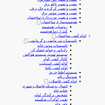
نصب و تعمیر تابلو برق
نصب و تعمیر کرکره و جک برقی
نصب و تعمیر موتور برق
نصب و تعمیر نورپردازی ساختمان
هوشمندسازی ساختمان
روشنایی هوشمند
کنترل دما هوشمند
لوله کشی ساختمان
تاسیسات سرمایشی و گرمایشی
تاسیسات موتورخانه
رادیاتور و حوله خشک کن
سیستم تهویه، سیستم هواکش
کانال کشی کولر
لوله کشی اسپیلیت
لوله کشی پکیج
سیستم اطفا حریق
شوتینگ زباله
لوله كشی فاضلاب
اتصال به شبکه فاضلاب شهری
تخلیه چاه
تشخیص ترکیدگی لوله
تعمیر لوله آب شکسته
حفر چاه