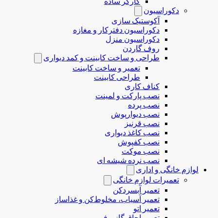
کارگر ساده
دکوراسیون
آکوستیک سازی
دکوراسیون دفترکار و مغازه
دکوراسیون منزل
روف گاردن
طراحی و ساخت کابینت و کمد دیواری
تعمیر و ساخت کابینت
طراحی کابینت
کناف کاری
نصب پارکت و لمینت
نصب پرده
نصب دیوارپوش
نصب قرنیز
نصب کاغذ دیواری
نصب کفپوش
نصب موکت
نصب نرده شیشه ای
لوازم خانگی و اداری
تعمیرات لوازم خانگی
تعمیر آبسردکن
تعمیر آسیاب، مخلوط‌کن و غذاساز
تعمیر اتو
تعمیر اجاق گاز و فر