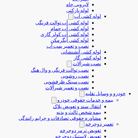
لایروبی چاه
لوله بازکنی
لوله کشی آب
لوله کشی آب توالت فرنگی
لوله کشی آب حمام
لوله کشی آب کولر گازی
لوله کشی آبگرمکن
نصب و تعمیر پمپ آب
لوله کشی آتشنشانی
لوله کشی گاز
نصب شیرآلات
نصب توالت فرنگی و وال هنگ
نصب روشویی
نصب سینک ظرفشویی
نصب و تعمیر شیرآلات
خودرو و وسایل نقلیه
بیمه و خدمات حقوقی خودرو
انتقال سند و تعویض پلاک
بیمه شخص ثالث و بدنه
مشاوره حقوقی تصادفات و جرایم رانندگی
تعمیر دوچرخه
تعویض ترمز دوچرخه
تعویض لاستیک دوچرخه