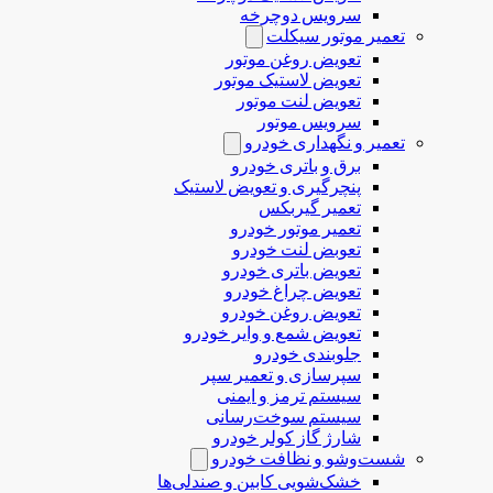
سرویس دوچرخه
تعمیر موتور سیکلت
تعویض روغن موتور
تعویض لاستیک موتور
تعویض لنت موتور
سرویس موتور
تعمیر و نگهداری خودرو
برق و باتری خودرو
پنچرگیری و تعویض لاستیک
تعمیر گیربکس
تعمیر موتور خودرو
تعوبض لنت خودرو
تعویض باتری خودرو
تعویض چراغ خودرو
تعویض روغن خودرو
تعویض شمع و وایر خودرو
جلوبندی خودرو
سپرسازی و تعمیر سپر
سیستم ترمز و ایمنی
سیستم سوخت‌رسانی
شارژ گاز کولر خودرو
شست‌وشو و نظافت خودرو
خشک‌شویی کابین و صندلی‌ها