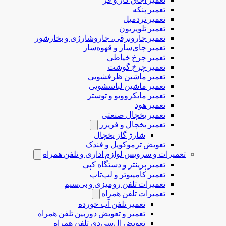
تعمیر پنکه
تعمیر تردمیل
تعمیر تلویزیون
تعمیر جاروبرقی، جاروشارژی و بخارشور
تعمیر چای‌ساز و قهوه‌ساز
تعمیر چرخ خیاطی
تعمیر چرخ گوشت
تعمیر ماشین ظرفشویی
تعمیر ماشین لباسشویی
تعمیر مایکروویو و توستر
تعمیر هود
تعمیر یخچال صنعتی
تعمیر یخچال و فریزر
شارژ گاز یخچال
تعویض ترموکوپل و فندک
تعمیرات و سرویس لوازم اداری و تلفن همراه
تعمیر پرینتر و دستگاه کپی
تعمیر کامپیوتر و لپ‌تاپ
تعمیرات تلفن رومیزی و بی‌سیم
تعمیرات تلفن همراه
تعمیر تلفن آب خورده
تعمیر و تعویض دوربین تلفن همراه
تعویض ال‌سی‌دی تلفن همراه