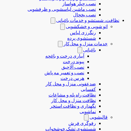
نصب چیلر هواساز
نصب ماشین لباسشویی و ظرفشویی
نصب یخچال
نظافت، شستشو و خدمات باغبانی
اتو شویی و خشکشویی
رنگرزی لباس
شستشوی پرده
خدمات منزل و محل‌کار
باغبانی
آبیاری درخت و باغچه
پیوند درخت
نصب آلاچیق
نصب و تعمیر مه پاش
هرس درخت
ضدعفونی منزل و محل کار
کفسابی
نظافت راه پله و مشاعات
نظافت منزل و محل کار
نگهداری و نظافت استخر
نماشویی
قالیشویی
رفوگری فرش
شستشوی تشک خوشخواب