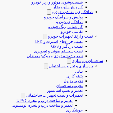
شست‌وشوی موتور و زیر خودرو
کارواش نانو و بخار
صافکاری و نقاشی خودرو
پولیش و سرامیک خودرو
صافکاری خودرو
کارشناس رنگ خودرو
نقاشی خودرو
نصب و ارتقا تجهیزات خودرو
نصب چراغ‌های اسپرت و LED
نصب دزدگیر و GPS
نصب سیستم صوتی و تصویری
نصب شیشه دودی و روکش صندلی
ساختمان و نوسازی
بازسازی و تخریب ساختمان
بنایی
پتینه کاری
تخریب دیوار
تخریب ساختمان
تعمیر و نصب آسانسور
تعمیرات و نصب تجهیزات ساختمانی
تعمیر و ساخت درب و پنجره UPVC
تعمیر و ساخت درب و پنجره آلومینیومی
جوشکاری