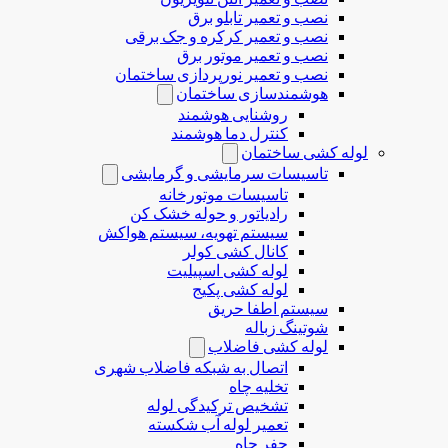
نصب و تعمیر تابلو برق
نصب و تعمیر کرکره و جک برقی
نصب و تعمیر موتور برق
نصب و تعمیر نورپردازی ساختمان
هوشمندسازی ساختمان
روشنایی هوشمند
کنترل دما هوشمند
لوله کشی ساختمان
تاسیسات سرمایشی و گرمایشی
تاسیسات موتورخانه
رادیاتور و حوله خشک کن
سیستم تهویه، سیستم هواکش
کانال کشی کولر
لوله کشی اسپیلیت
لوله کشی پکیج
سیستم اطفا حریق
شوتینگ زباله
لوله كشی فاضلاب
اتصال به شبکه فاضلاب شهری
تخلیه چاه
تشخیص ترکیدگی لوله
تعمیر لوله آب شکسته
حفر چاه