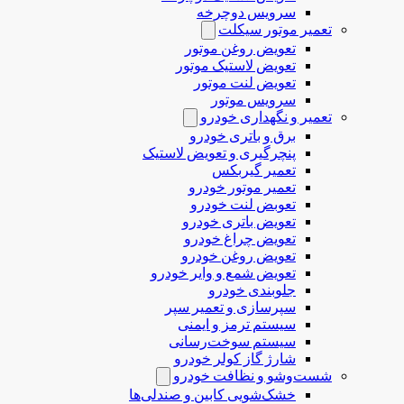
سرویس دوچرخه
تعمیر موتور سیکلت
تعویض روغن موتور
تعویض لاستیک موتور
تعویض لنت موتور
سرویس موتور
تعمیر و نگهداری خودرو
برق و باتری خودرو
پنچرگیری و تعویض لاستیک
تعمیر گیربکس
تعمیر موتور خودرو
تعوبض لنت خودرو
تعویض باتری خودرو
تعویض چراغ خودرو
تعویض روغن خودرو
تعویض شمع و وایر خودرو
جلوبندی خودرو
سپرسازی و تعمیر سپر
سیستم ترمز و ایمنی
سیستم سوخت‌رسانی
شارژ گاز کولر خودرو
شست‌وشو و نظافت خودرو
خشک‌شویی کابین و صندلی‌ها