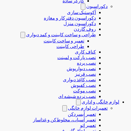
کارگر ساده
دکوراسیون
آکوستیک سازی
دکوراسیون دفترکار و مغازه
دکوراسیون منزل
روف گاردن
طراحی و ساخت کابینت و کمد دیواری
تعمیر و ساخت کابینت
طراحی کابینت
کناف کاری
نصب پارکت و لمینت
نصب پرده
نصب دیوارپوش
نصب قرنیز
نصب کاغذ دیواری
نصب کفپوش
نصب موکت
نصب نرده شیشه ای
لوازم خانگی و اداری
تعمیرات لوازم خانگی
تعمیر آبسردکن
تعمیر آسیاب، مخلوط‌کن و غذاساز
تعمیر اتو
تعمیر اجاق گاز و فر