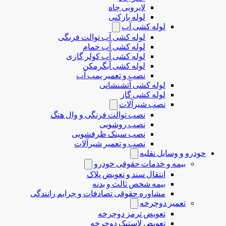
لایروبی چاه
لوله بازکنی
لوله کشی آب
لوله کشی آب توالت فرنگی
لوله کشی آب حمام
لوله کشی آب کولر گازی
لوله کشی آبگرمکن
نصب و تعمیر پمپ آب
لوله کشی آتشنشانی
لوله کشی گاز
نصب شیرآلات
نصب توالت فرنگی و وال هنگ
نصب روشویی
نصب سینک ظرفشویی
نصب و تعمیر شیرآلات
خودرو و وسایل نقلیه
بیمه و خدمات حقوقی خودرو
انتقال سند و تعویض پلاک
بیمه شخص ثالث و بدنه
مشاوره حقوقی تصادفات و جرایم رانندگی
تعمیر دوچرخه
تعویض ترمز دوچرخه
تعویض لاستیک دوچرخه