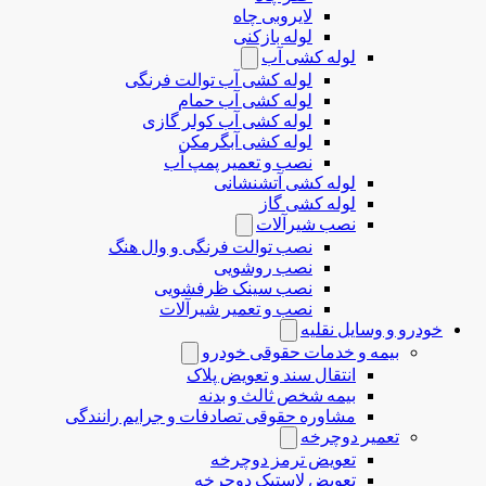
لایروبی چاه
لوله بازکنی
لوله کشی آب
لوله کشی آب توالت فرنگی
لوله کشی آب حمام
لوله کشی آب کولر گازی
لوله کشی آبگرمکن
نصب و تعمیر پمپ آب
لوله کشی آتشنشانی
لوله کشی گاز
نصب شیرآلات
نصب توالت فرنگی و وال هنگ
نصب روشویی
نصب سینک ظرفشویی
نصب و تعمیر شیرآلات
خودرو و وسایل نقلیه
بیمه و خدمات حقوقی خودرو
انتقال سند و تعویض پلاک
بیمه شخص ثالث و بدنه
مشاوره حقوقی تصادفات و جرایم رانندگی
تعمیر دوچرخه
تعویض ترمز دوچرخه
تعویض لاستیک دوچرخه