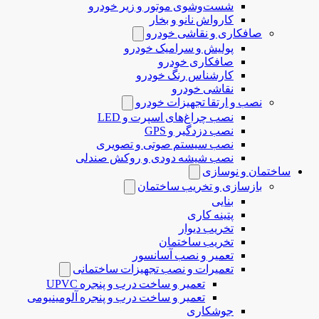
شست‌وشوی موتور و زیر خودرو
کارواش نانو و بخار
صافکاری و نقاشی خودرو
پولیش و سرامیک خودرو
صافکاری خودرو
کارشناس رنگ خودرو
نقاشی خودرو
نصب و ارتقا تجهیزات خودرو
نصب چراغ‌های اسپرت و LED
نصب دزدگیر و GPS
نصب سیستم صوتی و تصویری
نصب شیشه دودی و روکش صندلی
ساختمان و نوسازی
بازسازی و تخریب ساختمان
بنایی
پتینه کاری
تخریب دیوار
تخریب ساختمان
تعمیر و نصب آسانسور
تعمیرات و نصب تجهیزات ساختمانی
تعمیر و ساخت درب و پنجره UPVC
تعمیر و ساخت درب و پنجره آلومینیومی
جوشکاری