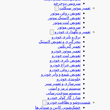
سرویس دوچرخه
تعمیر موتور سیکلت
تعویض روغن موتور
تعویض لاستیک موتور
تعویض لنت موتور
سرویس موتور
تعمیر و نگهداری خودرو
برق و باتری خودرو
پنچرگیری و تعویض لاستیک
تعمیر گیربکس
تعمیر موتور خودرو
تعوبض لنت خودرو
تعویض باتری خودرو
تعویض چراغ خودرو
تعویض روغن خودرو
تعویض شمع و وایر خودرو
جلوبندی خودرو
سپرسازی و تعمیر سپر
سیستم ترمز و ایمنی
سیستم سوخت‌رسانی
شارژ گاز کولر خودرو
شست‌وشو و نظافت خودرو
خشک‌شویی کابین و صندلی‌ها