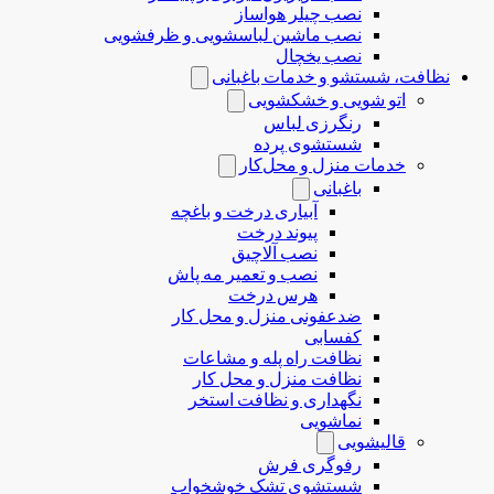
نصب چیلر هواساز
نصب ماشین لباسشویی و ظرفشویی
نصب یخچال
نظافت، شستشو و خدمات باغبانی
اتو شویی و خشکشویی
رنگرزی لباس
شستشوی پرده
خدمات منزل و محل‌کار
باغبانی
آبیاری درخت و باغچه
پیوند درخت
نصب آلاچیق
نصب و تعمیر مه پاش
هرس درخت
ضدعفونی منزل و محل کار
کفسابی
نظافت راه پله و مشاعات
نظافت منزل و محل کار
نگهداری و نظافت استخر
نماشویی
قالیشویی
رفوگری فرش
شستشوی تشک خوشخواب