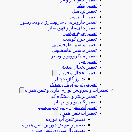
تعمیر پنکه
تعمیر تردمیل
تعمیر تلویزیون
تعمیر جاروبرقی، جاروشارژی و بخارشور
تعمیر چای‌ساز و قهوه‌ساز
تعمیر چرخ خیاطی
تعمیر چرخ گوشت
تعمیر ماشین ظرفشویی
تعمیر ماشین لباسشویی
تعمیر مایکروویو و توستر
تعمیر هود
تعمیر یخچال صنعتی
تعمیر یخچال و فریزر
شارژ گاز یخچال
تعویض ترموکوپل و فندک
تعمیرات و سرویس لوازم اداری و تلفن همراه
تعمیر پرینتر و دستگاه کپی
تعمیر کامپیوتر و لپ‌تاپ
تعمیرات تلفن رومیزی و بی‌سیم
تعمیرات تلفن همراه
تعمیر تلفن آب خورده
تعمیر و تعویض دوربین تلفن همراه
تعویض ال‌سی‌دی تلفن همراه