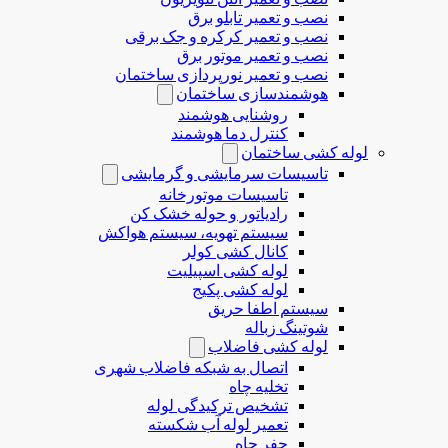
نصب و تعمیر تابلو برق
نصب و تعمیر کرکره و جک برقی
نصب و تعمیر موتور برق
نصب و تعمیر نورپردازی ساختمان
هوشمندسازی ساختمان
روشنایی هوشمند
کنترل دما هوشمند
لوله کشی ساختمان
تاسیسات سرمایشی و گرمایشی
تاسیسات موتورخانه
رادیاتور و حوله خشک کن
سیستم تهویه، سیستم هواکش
کانال کشی کولر
لوله کشی اسپیلیت
لوله کشی پکیج
سیستم اطفا حریق
شوتینگ زباله
لوله كشی فاضلاب
اتصال به شبکه فاضلاب شهری
تخلیه چاه
تشخیص ترکیدگی لوله
تعمیر لوله آب شکسته
حفر چاه