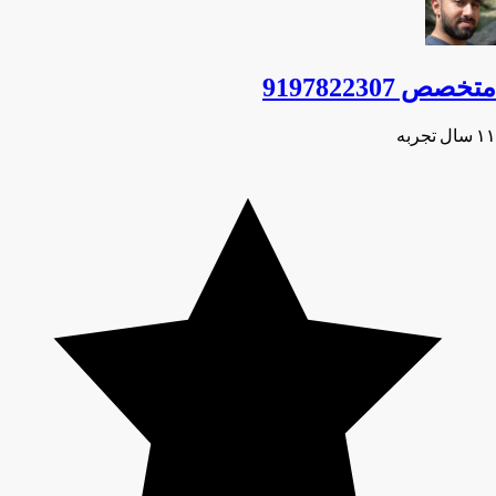
متخصص 9197822307
۱۱ سال تجربه