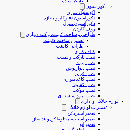
کارگر ساده
دکوراسیون
آکوستیک سازی
دکوراسیون دفترکار و مغازه
دکوراسیون منزل
روف گاردن
طراحی و ساخت کابینت و کمد دیواری
تعمیر و ساخت کابینت
طراحی کابینت
کناف کاری
نصب پارکت و لمینت
نصب پرده
نصب دیوارپوش
نصب قرنیز
نصب کاغذ دیواری
نصب کفپوش
نصب موکت
نصب نرده شیشه ای
لوازم خانگی و اداری
تعمیرات لوازم خانگی
تعمیر آبسردکن
تعمیر آسیاب، مخلوط‌کن و غذاساز
تعمیر اتو
تعمیر اجاق گاز و فر