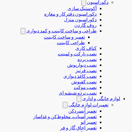
دکوراسیون
آکوستیک سازی
دکوراسیون دفترکار و مغازه
دکوراسیون منزل
روف گاردن
طراحی و ساخت کابینت و کمد دیواری
تعمیر و ساخت کابینت
طراحی کابینت
کناف کاری
نصب پارکت و لمینت
نصب پرده
نصب دیوارپوش
نصب قرنیز
نصب کاغذ دیواری
نصب کفپوش
نصب موکت
نصب نرده شیشه ای
لوازم خانگی و اداری
تعمیرات لوازم خانگی
تعمیر آبسردکن
تعمیر آسیاب، مخلوط‌کن و غذاساز
تعمیر اتو
تعمیر اجاق گاز و فر