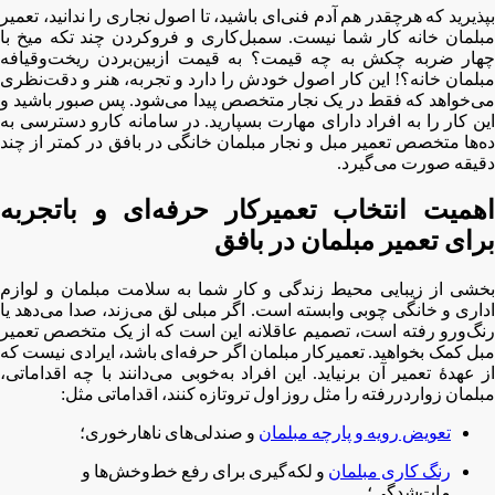
بپذیرید که هرچقدر هم آدم فنی‌ای باشید، تا اصول نجاری را ندانید، تعمیر
مبلمان خانه کار شما نیست. سمبل‌کاری و فروکردن چند تکه میخ با
چهار ضربه چکش به چه قیمت؟ به قیمت از‌بین‌بردن ریخت‌و‌قیافه
مبلمان خانه؟! این کار اصول خودش را دارد و تجربه، هنر و دقت‌نظری
می‌خواهد که فقط در یک نجار متخصص پیدا می‌شود. پس صبور باشید و
این کار را به افراد دارای مهارت بسپارید. در سامانه کارو دسترسی به
ده‌ها متخصص تعمیر مبل و نجار مبلمان خانگی در بافق در کمتر از چند
دقیقه صورت می‌گیرد.
اهمیت انتخاب تعمیرکار حرفه‌ای و باتجربه
برای تعمیر مبلمان در بافق
بخشی از زیبایی محیط زندگی و کار شما به سلامت مبلمان و لوازم
اداری و خانگی چوبی وابسته است. اگر مبلی لق می‌زند، صدا می‌دهد یا
رنگ‌ورو رفته است، تصمیم عاقلانه این است که از یک متخصص تعمیر
مبل کمک بخواهید. تعمیرکار مبلمان اگر حرفه‌ای باشد، ایرادی نیست که
از عهدۀ تعمیر آن برنیاید. این افراد به‌خوبی می‌دانند با چه اقداماتی،
مبلمان زواردررفته را مثل روز اول تروتازه کنند، اقداماتی مثل:
تعویض رویه و پارچه مبلمان
و صندلی‌های ناهارخوری؛
رنگ کاری مبلمان
و لکه‌گیری برای رفع خط‌و‌خش‌ها و
مات‌شدگی؛