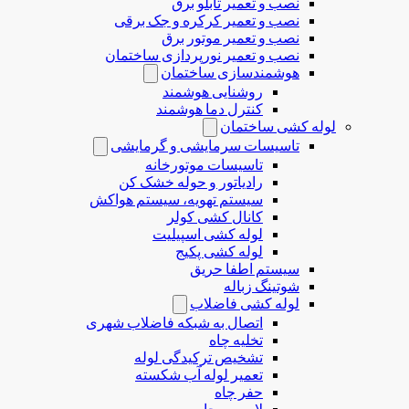
نصب و تعمیر تابلو برق
نصب و تعمیر کرکره و جک برقی
نصب و تعمیر موتور برق
نصب و تعمیر نورپردازی ساختمان
هوشمندسازی ساختمان
روشنایی هوشمند
کنترل دما هوشمند
لوله کشی ساختمان
تاسیسات سرمایشی و گرمایشی
تاسیسات موتورخانه
رادیاتور و حوله خشک کن
سیستم تهویه، سیستم هواکش
کانال کشی کولر
لوله کشی اسپیلیت
لوله کشی پکیج
سیستم اطفا حریق
شوتینگ زباله
لوله كشی فاضلاب
اتصال به شبکه فاضلاب شهری
تخلیه چاه
تشخیص ترکیدگی لوله
تعمیر لوله آب شکسته
حفر چاه