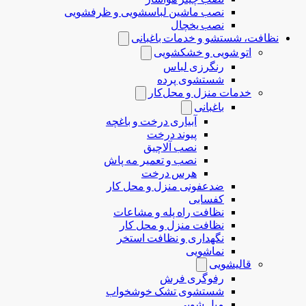
نصب ماشین لباسشویی و ظرفشویی
نصب یخچال
نظافت، شستشو و خدمات باغبانی
اتو شویی و خشکشویی
رنگرزی لباس
شستشوی پرده
خدمات منزل و محل‌کار
باغبانی
آبیاری درخت و باغچه
پیوند درخت
نصب آلاچیق
نصب و تعمیر مه پاش
هرس درخت
ضدعفونی منزل و محل کار
کفسابی
نظافت راه پله و مشاعات
نظافت منزل و محل کار
نگهداری و نظافت استخر
نماشویی
قالیشویی
رفوگری فرش
شستشوی تشک خوشخواب
مبل شویی