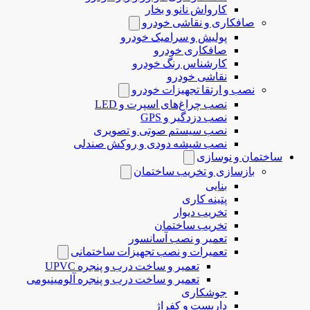
کارواش نانو و بخار
صافکاری و نقاشی خودرو
پولیش و سرامیک خودرو
صافکاری خودرو
کارشناس رنگ خودرو
نقاشی خودرو
نصب و ارتقا تجهیزات خودرو
نصب چراغ‌های اسپرت و LED
نصب دزدگیر و GPS
نصب سیستم صوتی و تصویری
نصب شیشه دودی و روکش صندلی
ساختمان و نوسازی
بازسازی و تخریب ساختمان
بنایی
پتینه کاری
تخریب دیوار
تخریب ساختمان
تعمیر و نصب آسانسور
تعمیرات و نصب تجهیزات ساختمانی
تعمیر و ساخت درب و پنجره UPVC
تعمیر و ساخت درب و پنجره آلومینیومی
جوشکاری
داربست و کفراژ