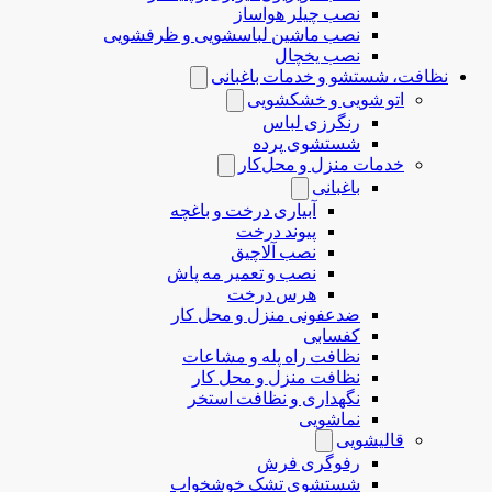
نصب چیلر هواساز
نصب ماشین لباسشویی و ظرفشویی
نصب یخچال
نظافت، شستشو و خدمات باغبانی
اتو شویی و خشکشویی
رنگرزی لباس
شستشوی پرده
خدمات منزل و محل‌کار
باغبانی
آبیاری درخت و باغچه
پیوند درخت
نصب آلاچیق
نصب و تعمیر مه پاش
هرس درخت
ضدعفونی منزل و محل کار
کفسابی
نظافت راه پله و مشاعات
نظافت منزل و محل کار
نگهداری و نظافت استخر
نماشویی
قالیشویی
رفوگری فرش
شستشوی تشک خوشخواب