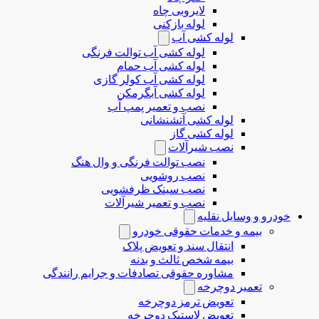
لایروبی چاه
لوله بازکنی
لوله کشی آب
لوله کشی آب توالت فرنگی
لوله کشی آب حمام
لوله کشی آب کولر گازی
لوله کشی آبگرمکن
نصب و تعمیر پمپ آب
لوله کشی آتشنشانی
لوله کشی گاز
نصب شیرآلات
نصب توالت فرنگی و وال هنگ
نصب روشویی
نصب سینک ظرفشویی
نصب و تعمیر شیرآلات
خودرو و وسایل نقلیه
بیمه و خدمات حقوقی خودرو
انتقال سند و تعویض پلاک
بیمه شخص ثالث و بدنه
مشاوره حقوقی تصادفات و جرایم رانندگی
تعمیر دوچرخه
تعویض ترمز دوچرخه
تعویض لاستیک دوچرخه