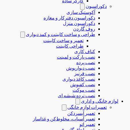
کارگر ساده
دکوراسیون
آکوستیک سازی
دکوراسیون دفترکار و مغازه
دکوراسیون منزل
روف گاردن
طراحی و ساخت کابینت و کمد دیواری
تعمیر و ساخت کابینت
طراحی کابینت
کناف کاری
نصب پارکت و لمینت
نصب پرده
نصب دیوارپوش
نصب قرنیز
نصب کاغذ دیواری
نصب کفپوش
نصب موکت
نصب نرده شیشه ای
لوازم خانگی و اداری
تعمیرات لوازم خانگی
تعمیر آبسردکن
تعمیر آسیاب، مخلوط‌کن و غذاساز
تعمیر اتو
تعمیر اجاق گاز و فر