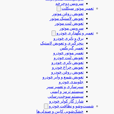
سرویس دوچرخه
تعمیر موتور سیکلت
تعویض روغن موتور
تعویض لاستیک موتور
تعویض لنت موتور
سرویس موتور
تعمیر و نگهداری خودرو
برق و باتری خودرو
پنچرگیری و تعویض لاستیک
تعمیر گیربکس
تعمیر موتور خودرو
تعوبض لنت خودرو
تعویض باتری خودرو
تعویض چراغ خودرو
تعویض روغن خودرو
تعویض شمع و وایر خودرو
جلوبندی خودرو
سپرسازی و تعمیر سپر
سیستم ترمز و ایمنی
سیستم سوخت‌رسانی
شارژ گاز کولر خودرو
شست‌وشو و نظافت خودرو
خشک‌شویی کابین و صندلی‌ها