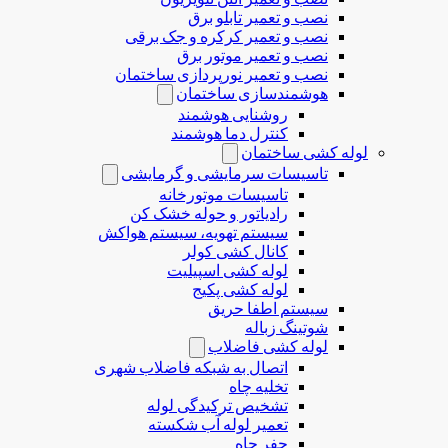
نصب و تعمیر تابلو برق
نصب و تعمیر کرکره و جک برقی
نصب و تعمیر موتور برق
نصب و تعمیر نورپردازی ساختمان
هوشمندسازی ساختمان
روشنایی هوشمند
کنترل دما هوشمند
لوله کشی ساختمان
تاسیسات سرمایشی و گرمایشی
تاسیسات موتورخانه
رادیاتور و حوله خشک کن
سیستم تهویه، سیستم هواکش
کانال کشی کولر
لوله کشی اسپیلیت
لوله کشی پکیج
سیستم اطفا حریق
شوتینگ زباله
لوله كشی فاضلاب
اتصال به شبکه فاضلاب شهری
تخلیه چاه
تشخیص ترکیدگی لوله
تعمیر لوله آب شکسته
حفر چاه