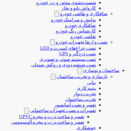
شست‌وشوی موتور و زیر خودرو
کارواش نانو و بخار
صافکاری و نقاشی خودرو
پولیش و سرامیک خودرو
صافکاری خودرو
کارشناس رنگ خودرو
نقاشی خودرو
نصب و ارتقا تجهیزات خودرو
نصب چراغ‌های اسپرت و LED
نصب دزدگیر و GPS
نصب سیستم صوتی و تصویری
نصب شیشه دودی و روکش صندلی
ساختمان و نوسازی
بازسازی و تخریب ساختمان
بنایی
پتینه کاری
تخریب دیوار
تخریب ساختمان
تعمیر و نصب آسانسور
تعمیرات و نصب تجهیزات ساختمانی
تعمیر و ساخت درب و پنجره UPVC
تعمیر و ساخت درب و پنجره آلومینیومی
جوشکاری