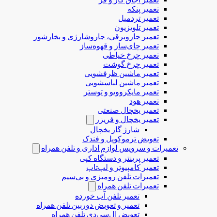
تعمیر پنکه
تعمیر تردمیل
تعمیر تلویزیون
تعمیر جاروبرقی، جاروشارژی و بخارشور
تعمیر چای‌ساز و قهوه‌ساز
تعمیر چرخ خیاطی
تعمیر چرخ گوشت
تعمیر ماشین ظرفشویی
تعمیر ماشین لباسشویی
تعمیر مایکروویو و توستر
تعمیر هود
تعمیر یخچال صنعتی
تعمیر یخچال و فریزر
شارژ گاز یخچال
تعویض ترموکوپل و فندک
تعمیرات و سرویس لوازم اداری و تلفن همراه
تعمیر پرینتر و دستگاه کپی
تعمیر کامپیوتر و لپ‌تاپ
تعمیرات تلفن رومیزی و بی‌سیم
تعمیرات تلفن همراه
تعمیر تلفن آب خورده
تعمیر و تعویض دوربین تلفن همراه
تعویض ال‌سی‌دی تلفن همراه