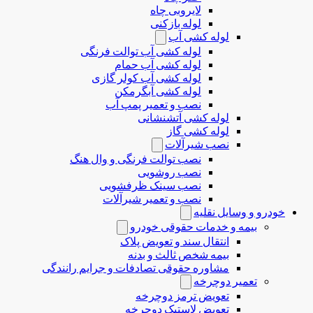
لایروبی چاه
لوله بازکنی
لوله کشی آب
لوله کشی آب توالت فرنگی
لوله کشی آب حمام
لوله کشی آب کولر گازی
لوله کشی آبگرمکن
نصب و تعمیر پمپ آب
لوله کشی آتشنشانی
لوله کشی گاز
نصب شیرآلات
نصب توالت فرنگی و وال هنگ
نصب روشویی
نصب سینک ظرفشویی
نصب و تعمیر شیرآلات
خودرو و وسایل نقلیه
بیمه و خدمات حقوقی خودرو
انتقال سند و تعویض پلاک
بیمه شخص ثالث و بدنه
مشاوره حقوقی تصادفات و جرایم رانندگی
تعمیر دوچرخه
تعویض ترمز دوچرخه
تعویض لاستیک دوچرخه