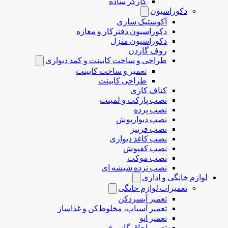
کارگر ساده
دکوراسیون
آکوستیک سازی
دکوراسیون دفترکار و مغازه
دکوراسیون منزل
روف گاردن
طراحی و ساخت کابینت و کمد دیواری
تعمیر و ساخت کابینت
طراحی کابینت
کناف کاری
نصب پارکت و لمینت
نصب پرده
نصب دیوارپوش
نصب قرنیز
نصب کاغذ دیواری
نصب کفپوش
نصب موکت
نصب نرده شیشه ای
لوازم خانگی و اداری
تعمیرات لوازم خانگی
تعمیر آبسردکن
تعمیر آسیاب، مخلوط‌کن و غذاساز
تعمیر اتو
تعمیر اجاق گاز و فر