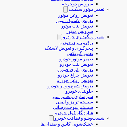
سرویس دوچرخه
تعمیر موتور سیکلت
تعویض روغن موتور
تعویض لاستیک موتور
تعویض لنت موتور
سرویس موتور
تعمیر و نگهداری خودرو
برق و باتری خودرو
پنچرگیری و تعویض لاستیک
تعمیر گیربکس
تعمیر موتور خودرو
تعوبض لنت خودرو
تعویض باتری خودرو
تعویض چراغ خودرو
تعویض روغن خودرو
تعویض شمع و وایر خودرو
جلوبندی خودرو
سپرسازی و تعمیر سپر
سیستم ترمز و ایمنی
سیستم سوخت‌رسانی
شارژ گاز کولر خودرو
شست‌وشو و نظافت خودرو
خشک‌شویی کابین و صندلی‌ها