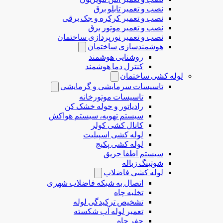
نصب و تعمیر تابلو برق
نصب و تعمیر کرکره و جک برقی
نصب و تعمیر موتور برق
نصب و تعمیر نورپردازی ساختمان
هوشمندسازی ساختمان
روشنایی هوشمند
کنترل دما هوشمند
لوله کشی ساختمان
تاسیسات سرمایشی و گرمایشی
تاسیسات موتورخانه
رادیاتور و حوله خشک کن
سیستم تهویه، سیستم هواکش
کانال کشی کولر
لوله کشی اسپیلیت
لوله کشی پکیج
سیستم اطفا حریق
شوتینگ زباله
لوله كشی فاضلاب
اتصال به شبکه فاضلاب شهری
تخلیه چاه
تشخیص ترکیدگی لوله
تعمیر لوله آب شکسته
حفر چاه