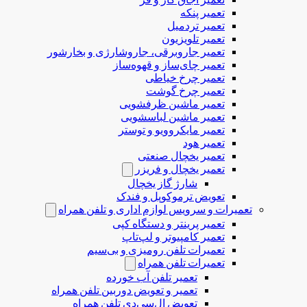
تعمیر پنکه
تعمیر تردمیل
تعمیر تلویزیون
تعمیر جاروبرقی، جاروشارژی و بخارشور
تعمیر چای‌ساز و قهوه‌ساز
تعمیر چرخ خیاطی
تعمیر چرخ گوشت
تعمیر ماشین ظرفشویی
تعمیر ماشین لباسشویی
تعمیر مایکروویو و توستر
تعمیر هود
تعمیر یخچال صنعتی
تعمیر یخچال و فریزر
شارژ گاز یخچال
تعویض ترموکوپل و فندک
تعمیرات و سرویس لوازم اداری و تلفن همراه
تعمیر پرینتر و دستگاه کپی
تعمیر کامپیوتر و لپ‌تاپ
تعمیرات تلفن رومیزی و بی‌سیم
تعمیرات تلفن همراه
تعمیر تلفن آب خورده
تعمیر و تعویض دوربین تلفن همراه
تعویض ال‌سی‌دی تلفن همراه