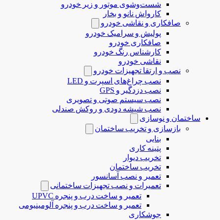
شست‌وشوی موتور و زیر خودرو
کارواش نانو و بخار
صافکاری و نقاشی خودرو
پولیش و سرامیک خودرو
صافکاری خودرو
کارشناس رنگ خودرو
نقاشی خودرو
نصب و ارتقا تجهیزات خودرو
نصب چراغ‌های اسپرت و LED
نصب دزدگیر و GPS
نصب سیستم صوتی و تصویری
نصب شیشه دودی و روکش صندلی
ساختمان و نوسازی
بازسازی و تخریب ساختمان
بنایی
پتینه کاری
تخریب دیوار
تخریب ساختمان
تعمیر و نصب آسانسور
تعمیرات و نصب تجهیزات ساختمانی
تعمیر و ساخت درب و پنجره UPVC
تعمیر و ساخت درب و پنجره آلومینیومی
جوشکاری