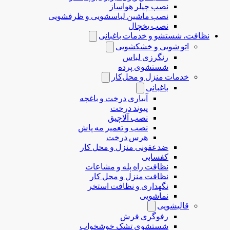
نصب چیلر هواساز
نصب ماشین لباسشویی و ظرفشویی
نصب یخچال
نظافت، شستشو و خدمات باغبانی
اتو شویی و خشکشویی
رنگرزی لباس
شستشوی پرده
خدمات منزل و محل‌کار
باغبانی
آبیاری درخت و باغچه
پیوند درخت
نصب آلاچیق
نصب و تعمیر مه پاش
هرس درخت
ضدعفونی منزل و محل کار
کفسابی
نظافت راه پله و مشاعات
نظافت منزل و محل کار
نگهداری و نظافت استخر
نماشویی
قالیشویی
رفوگری فرش
شستشوی تشک خوشخواب