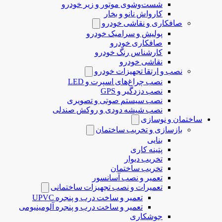
شست‌وشوی موتور و زیر خودرو
کارواش نانو و بخار
صافکاری و نقاشی خودرو
پولیش و سرامیک خودرو
صافکاری خودرو
کارشناس رنگ خودرو
نقاشی خودرو
نصب و ارتقا تجهیزات خودرو
نصب چراغ‌های اسپرت و LED
نصب دزدگیر و GPS
نصب سیستم صوتی و تصویری
نصب شیشه دودی و روکش صندلی
ساختمان و نوسازی
بازسازی و تخریب ساختمان
بنایی
پتینه کاری
تخریب دیوار
تخریب ساختمان
تعمیر و نصب آسانسور
تعمیرات و نصب تجهیزات ساختمانی
تعمیر و ساخت درب و پنجره UPVC
تعمیر و ساخت درب و پنجره آلومینیومی
جوشکاری