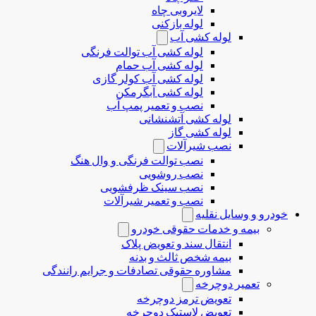
لایروبی چاه
لوله بازکنی
لوله کشی آب
لوله کشی آب توالت فرنگی
لوله کشی آب حمام
لوله کشی آب کولر گازی
لوله کشی آبگرمکن
نصب و تعمیر پمپ آب
لوله کشی آتشنشانی
لوله کشی گاز
نصب شیرآلات
نصب توالت فرنگی و وال هنگ
نصب روشویی
نصب سینک ظرفشویی
نصب و تعمیر شیرآلات
خودرو و وسایل نقلیه
بیمه و خدمات حقوقی خودرو
انتقال سند و تعویض پلاک
بیمه شخص ثالث و بدنه
مشاوره حقوقی تصادفات و جرایم رانندگی
تعمیر دوچرخه
تعویض ترمز دوچرخه
تعویض لاستیک دوچرخه