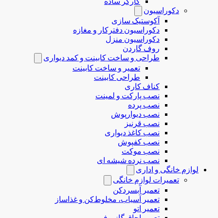
کارگر ساده
دکوراسیون
آکوستیک سازی
دکوراسیون دفترکار و مغازه
دکوراسیون منزل
روف گاردن
طراحی و ساخت کابینت و کمد دیواری
تعمیر و ساخت کابینت
طراحی کابینت
کناف کاری
نصب پارکت و لمینت
نصب پرده
نصب دیوارپوش
نصب قرنیز
نصب کاغذ دیواری
نصب کفپوش
نصب موکت
نصب نرده شیشه ای
لوازم خانگی و اداری
تعمیرات لوازم خانگی
تعمیر آبسردکن
تعمیر آسیاب، مخلوط‌کن و غذاساز
تعمیر اتو
تعمیر اجاق گاز و فر