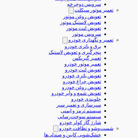
سرویس دوچرخه
تعمیر موتور سیکلت
تعویض روغن موتور
تعویض لاستیک موتور
تعویض لنت موتور
سرویس موتور
تعمیر و نگهداری خودرو
برق و باتری خودرو
پنچرگیری و تعویض لاستیک
تعمیر گیربکس
تعمیر موتور خودرو
تعوبض لنت خودرو
تعویض باتری خودرو
تعویض چراغ خودرو
تعویض روغن خودرو
تعویض شمع و وایر خودرو
جلوبندی خودرو
سپرسازی و تعمیر سپر
سیستم ترمز و ایمنی
سیستم سوخت‌رسانی
شارژ گاز کولر خودرو
شست‌وشو و نظافت خودرو
خشک‌شویی کابین و صندلی‌ها