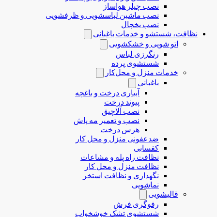
نصب چیلر هواساز
نصب ماشین لباسشویی و ظرفشویی
نصب یخچال
نظافت، شستشو و خدمات باغبانی
اتو شویی و خشکشویی
رنگرزی لباس
شستشوی پرده
خدمات منزل و محل‌کار
باغبانی
آبیاری درخت و باغچه
پیوند درخت
نصب آلاچیق
نصب و تعمیر مه پاش
هرس درخت
ضدعفونی منزل و محل کار
کفسابی
نظافت راه پله و مشاعات
نظافت منزل و محل کار
نگهداری و نظافت استخر
نماشویی
قالیشویی
رفوگری فرش
شستشوی تشک خوشخواب