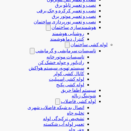
نصب و تعمیر تابلو برق
نصب و تعمیر کرکره و جک برقی
نصب و تعمیر موتور برق
نصب و تعمیر نورپردازی ساختمان
هوشمندسازی ساختمان
روشنایی هوشمند
کنترل دما هوشمند
لوله کشی ساختمان
تاسیسات سرمایشی و گرمایشی
تاسیسات موتورخانه
رادیاتور و حوله خشک کن
سیستم تهویه، سیستم هواکش
کانال کشی کولر
لوله کشی اسپیلیت
لوله کشی پکیج
سیستم اطفا حریق
شوتینگ زباله
لوله كشی فاضلاب
اتصال به شبکه فاضلاب شهری
تخلیه چاه
تشخیص ترکیدگی لوله
تعمیر لوله آب شکسته
حفر چاه