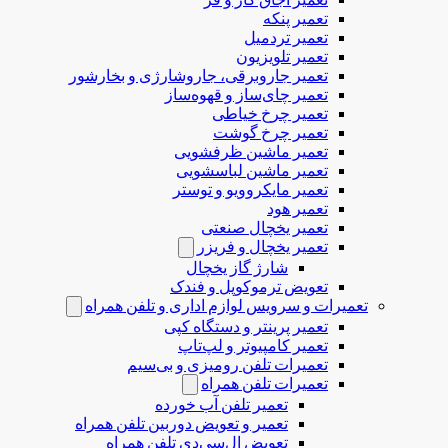
تعمیر پنکه
تعمیر تردمیل
تعمیر تلویزیون
تعمیر جاروبرقی، جاروشارژی و بخارشور
تعمیر چای‌ساز و قهوه‌ساز
تعمیر چرخ خیاطی
تعمیر چرخ گوشت
تعمیر ماشین ظرفشویی
تعمیر ماشین لباسشویی
تعمیر مایکروویو و توستر
تعمیر هود
تعمیر یخچال صنعتی
تعمیر یخچال و فریزر
شارژ گاز یخچال
تعویض ترموکوپل و فندک
تعمیرات و سرویس لوازم اداری و تلفن همراه
تعمیر پرینتر و دستگاه کپی
تعمیر کامپیوتر و لپ‌تاپ
تعمیرات تلفن رومیزی و بی‌سیم
تعمیرات تلفن همراه
تعمیر تلفن آب خورده
تعمیر و تعویض دوربین تلفن همراه
تعویض ال‌سی‌دی تلفن همراه