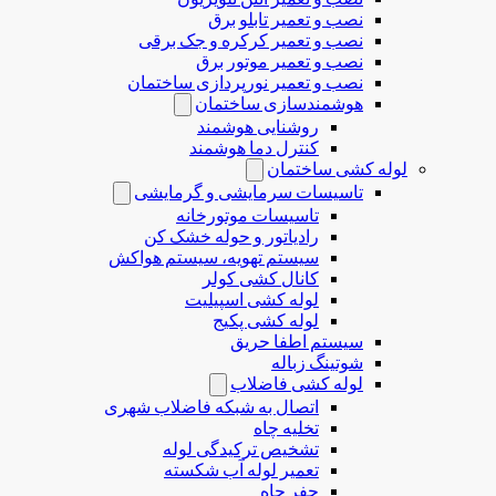
نصب و تعمیر تابلو برق
نصب و تعمیر کرکره و جک برقی
نصب و تعمیر موتور برق
نصب و تعمیر نورپردازی ساختمان
هوشمندسازی ساختمان
روشنایی هوشمند
کنترل دما هوشمند
لوله کشی ساختمان
تاسیسات سرمایشی و گرمایشی
تاسیسات موتورخانه
رادیاتور و حوله خشک کن
سیستم تهویه، سیستم هواکش
کانال کشی کولر
لوله کشی اسپیلیت
لوله کشی پکیج
سیستم اطفا حریق
شوتینگ زباله
لوله كشی فاضلاب
اتصال به شبکه فاضلاب شهری
تخلیه چاه
تشخیص ترکیدگی لوله
تعمیر لوله آب شکسته
حفر چاه