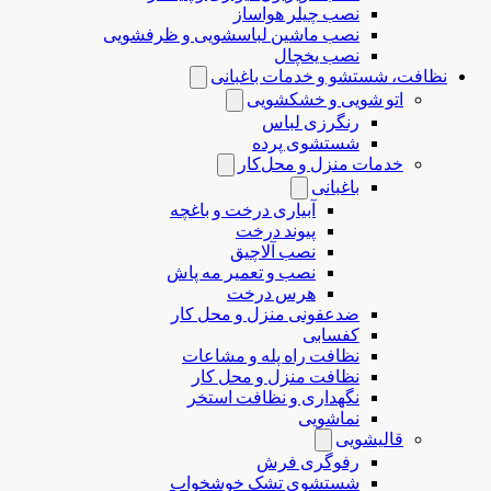
نصب چیلر هواساز
نصب ماشین لباسشویی و ظرفشویی
نصب یخچال
نظافت، شستشو و خدمات باغبانی
اتو شویی و خشکشویی
رنگرزی لباس
شستشوی پرده
خدمات منزل و محل‌کار
باغبانی
آبیاری درخت و باغچه
پیوند درخت
نصب آلاچیق
نصب و تعمیر مه پاش
هرس درخت
ضدعفونی منزل و محل کار
کفسابی
نظافت راه پله و مشاعات
نظافت منزل و محل کار
نگهداری و نظافت استخر
نماشویی
قالیشویی
رفوگری فرش
شستشوی تشک خوشخواب