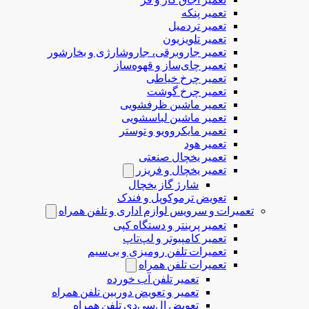
تعمیر پنکه
تعمیر تردمیل
تعمیر تلویزیون
تعمیر جاروبرقی، جاروشارژی و بخارشور
تعمیر چای‌ساز و قهوه‌ساز
تعمیر چرخ خیاطی
تعمیر چرخ گوشت
تعمیر ماشین ظرفشویی
تعمیر ماشین لباسشویی
تعمیر مایکروویو و توستر
تعمیر هود
تعمیر یخچال صنعتی
تعمیر یخچال و فریزر
شارژ گاز یخچال
تعویض ترموکوپل و فندک
تعمیرات و سرویس لوازم اداری و تلفن همراه
تعمیر پرینتر و دستگاه کپی
تعمیر کامپیوتر و لپ‌تاپ
تعمیرات تلفن رومیزی و بی‌سیم
تعمیرات تلفن همراه
تعمیر تلفن آب خورده
تعمیر و تعویض دوربین تلفن همراه
تعویض ال‌سی‌دی تلفن همراه