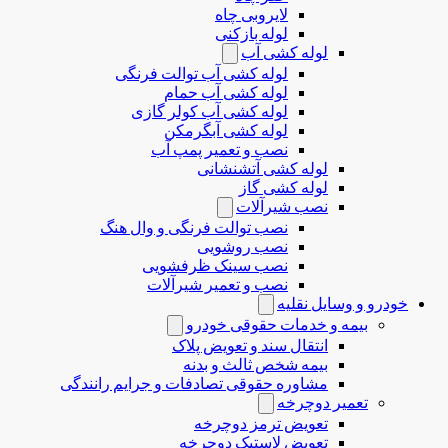
لایروبی چاه
لوله بازکنی
لوله کشی آب
لوله کشی آب توالت فرنگی
لوله کشی آب حمام
لوله کشی آب کولر گازی
لوله کشی آبگرمکن
نصب و تعمیر پمپ آب
لوله کشی آتشنشانی
لوله کشی گاز
نصب شیرآلات
نصب توالت فرنگی و وال هنگ
نصب روشویی
نصب سینک ظرفشویی
نصب و تعمیر شیرآلات
خودرو و وسایل نقلیه
بیمه و خدمات حقوقی خودرو
انتقال سند و تعویض پلاک
بیمه شخص ثالث و بدنه
مشاوره حقوقی تصادفات و جرایم رانندگی
تعمیر دوچرخه
تعویض ترمز دوچرخه
تعویض لاستیک دوچرخه