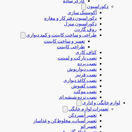
کارگر ساده
دکوراسیون
آکوستیک سازی
دکوراسیون دفترکار و مغازه
دکوراسیون منزل
روف گاردن
طراحی و ساخت کابینت و کمد دیواری
تعمیر و ساخت کابینت
طراحی کابینت
کناف کاری
نصب پارکت و لمینت
نصب پرده
نصب دیوارپوش
نصب قرنیز
نصب کاغذ دیواری
نصب کفپوش
نصب موکت
نصب نرده شیشه ای
لوازم خانگی و اداری
تعمیرات لوازم خانگی
تعمیر آبسردکن
تعمیر آسیاب، مخلوط‌کن و غذاساز
تعمیر اتو
تعمیر اجاق گاز و فر