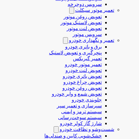
سرویس دوچرخه
تعمیر موتور سیکلت
تعویض روغن موتور
تعویض لاستیک موتور
تعویض لنت موتور
سرویس موتور
تعمیر و نگهداری خودرو
برق و باتری خودرو
پنچرگیری و تعویض لاستیک
تعمیر گیربکس
تعمیر موتور خودرو
تعوبض لنت خودرو
تعویض باتری خودرو
تعویض چراغ خودرو
تعویض روغن خودرو
تعویض شمع و وایر خودرو
جلوبندی خودرو
سپرسازی و تعمیر سپر
سیستم ترمز و ایمنی
سیستم سوخت‌رسانی
شارژ گاز کولر خودرو
شست‌وشو و نظافت خودرو
خشک‌شویی کابین و صندلی‌ها