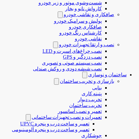
شست‌وشوی موتور و زیر خودرو
کارواش نانو و بخار
صافکاری و نقاشی خودرو
پولیش و سرامیک خودرو
صافکاری خودرو
کارشناس رنگ خودرو
نقاشی خودرو
نصب و ارتقا تجهیزات خودرو
نصب چراغ‌های اسپرت و LED
نصب دزدگیر و GPS
نصب سیستم صوتی و تصویری
نصب شیشه دودی و روکش صندلی
ساختمان و نوسازی
بازسازی و تخریب ساختمان
بنایی
پتینه کاری
تخریب دیوار
تخریب ساختمان
تعمیر و نصب آسانسور
تعمیرات و نصب تجهیزات ساختمانی
تعمیر و ساخت درب و پنجره UPVC
تعمیر و ساخت درب و پنجره آلومینیومی
جوشکاری