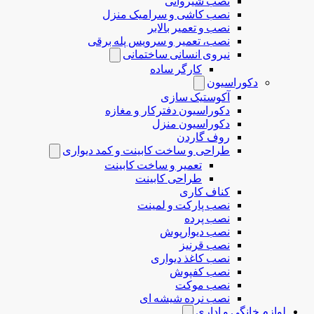
نصب شیروانی
نصب کاشی و سرامیک منزل
نصب و تعمیر بالابر
نصب، تعمیر و سرویس پله برقی
نیروی انسانی ساختمانی
کارگر ساده
دکوراسیون
آکوستیک سازی
دکوراسیون دفترکار و مغازه
دکوراسیون منزل
روف گاردن
طراحی و ساخت کابینت و کمد دیواری
تعمیر و ساخت کابینت
طراحی کابینت
کناف کاری
نصب پارکت و لمینت
نصب پرده
نصب دیوارپوش
نصب قرنیز
نصب کاغذ دیواری
نصب کفپوش
نصب موکت
نصب نرده شیشه ای
لوازم خانگی و اداری