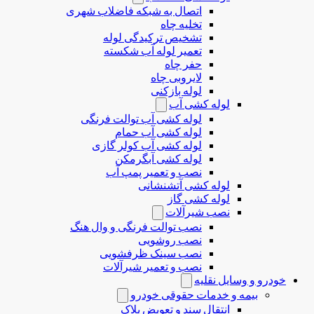
اتصال به شبکه فاضلاب شهری
تخلیه چاه
تشخیص ترکیدگی لوله
تعمیر لوله آب شکسته
حفر چاه
لایروبی چاه
لوله بازکنی
لوله کشی آب
لوله کشی آب توالت فرنگی
لوله کشی آب حمام
لوله کشی آب کولر گازی
لوله کشی آبگرمکن
نصب و تعمیر پمپ آب
لوله کشی آتشنشانی
لوله کشی گاز
نصب شیرآلات
نصب توالت فرنگی و وال هنگ
نصب روشویی
نصب سینک ظرفشویی
نصب و تعمیر شیرآلات
خودرو و وسایل نقلیه
بیمه و خدمات حقوقی خودرو
انتقال سند و تعویض پلاک