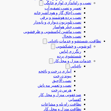
نصب و راه‌اندازی لوازم خانگی
تعمیر و نصب تصفیه آب
نصب اجاق گاز و هود آشپزخانه
نصب پرده هوشمند و برقی
نصب تلویزیون دیواری و پایه‌دار
نصب چیلر هواساز
نصب ماشین لباسشویی و ظرفشویی
نصب یخچال
نظافت، شستشو و خدمات باغبانی
اتو شویی و خشکشویی
رنگرزی لباس
شستشوی پرده
خدمات منزل و محل‌کار
باغبانی
آبیاری درخت و باغچه
پیوند درخت
نصب آلاچیق
نصب و تعمیر مه پاش
هرس درخت
ضدعفونی منزل و محل کار
کفسابی
نظافت راه پله و مشاعات
نظافت منزل و محل کار