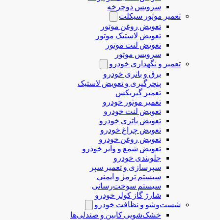
سرویس دوچرخه
تعمیر موتور سیکلت
تعویض روغن موتور
تعویض لاستیک موتور
تعویض لنت موتور
سرویس موتور
تعمیر و نگهداری خودرو
برق و باتری خودرو
پنچرگیری و تعویض لاستیک
تعمیر گیربکس
تعمیر موتور خودرو
تعوبض لنت خودرو
تعویض باتری خودرو
تعویض چراغ خودرو
تعویض روغن خودرو
تعویض شمع و وایر خودرو
جلوبندی خودرو
سپرسازی و تعمیر سپر
سیستم ترمز و ایمنی
سیستم سوخت‌رسانی
شارژ گاز کولر خودرو
شست‌وشو و نظافت خودرو
خشک‌شویی کابین و صندلی‌ها