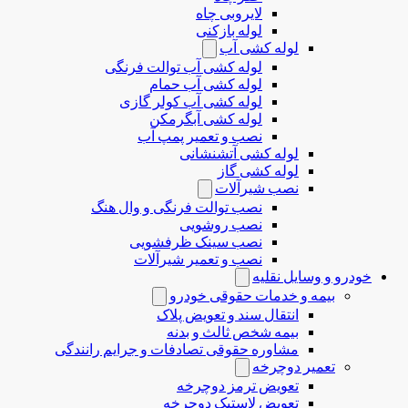
لایروبی چاه
لوله بازکنی
لوله کشی آب
لوله کشی آب توالت فرنگی
لوله کشی آب حمام
لوله کشی آب کولر گازی
لوله کشی آبگرمکن
نصب و تعمیر پمپ آب
لوله کشی آتشنشانی
لوله کشی گاز
نصب شیرآلات
نصب توالت فرنگی و وال هنگ
نصب روشویی
نصب سینک ظرفشویی
نصب و تعمیر شیرآلات
خودرو و وسایل نقلیه
بیمه و خدمات حقوقی خودرو
انتقال سند و تعویض پلاک
بیمه شخص ثالث و بدنه
مشاوره حقوقی تصادفات و جرایم رانندگی
تعمیر دوچرخه
تعویض ترمز دوچرخه
تعویض لاستیک دوچرخه