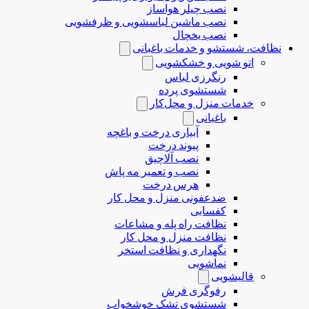
نصب چیلر هواساز
نصب ماشین لباسشویی و ظرفشویی
نصب یخچال
نظافت، شستشو و خدمات باغبانی
اتو شویی و خشکشویی
رنگرزی لباس
شستشوی پرده
خدمات منزل و محل‌کار
باغبانی
آبیاری درخت و باغچه
پیوند درخت
نصب آلاچیق
نصب و تعمیر مه پاش
هرس درخت
ضدعفونی منزل و محل کار
کفسابی
نظافت راه پله و مشاعات
نظافت منزل و محل کار
نگهداری و نظافت استخر
نماشویی
قالیشویی
رفوگری فرش
شستشوی تشک خوشخواب