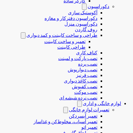
کارگر ساده
دکوراسیون
آکوستیک سازی
دکوراسیون دفترکار و مغازه
دکوراسیون منزل
روف گاردن
طراحی و ساخت کابینت و کمد دیواری
تعمیر و ساخت کابینت
طراحی کابینت
کناف کاری
نصب پارکت و لمینت
نصب پرده
نصب دیوارپوش
نصب قرنیز
نصب کاغذ دیواری
نصب کفپوش
نصب موکت
نصب نرده شیشه ای
لوازم خانگی و اداری
تعمیرات لوازم خانگی
تعمیر آبسردکن
تعمیر آسیاب، مخلوط‌کن و غذاساز
تعمیر اتو
تعمیر اجاق گاز و فر