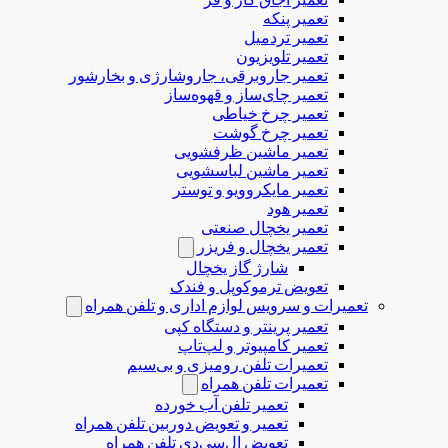
تعمیر پنکه
تعمیر تردمیل
تعمیر تلویزیون
تعمیر جاروبرقی، جاروشارژی و بخارشور
تعمیر چای‌ساز و قهوه‌ساز
تعمیر چرخ خیاطی
تعمیر چرخ گوشت
تعمیر ماشین ظرفشویی
تعمیر ماشین لباسشویی
تعمیر مایکروویو و توستر
تعمیر هود
تعمیر یخچال صنعتی
تعمیر یخچال و فریزر
شارژ گاز یخچال
تعویض ترموکوپل و فندک
تعمیرات و سرویس لوازم اداری و تلفن همراه
تعمیر پرینتر و دستگاه کپی
تعمیر کامپیوتر و لپ‌تاپ
تعمیرات تلفن رومیزی و بی‌سیم
تعمیرات تلفن همراه
تعمیر تلفن آب خورده
تعمیر و تعویض دوربین تلفن همراه
تعویض ال‌سی‌دی تلفن همراه