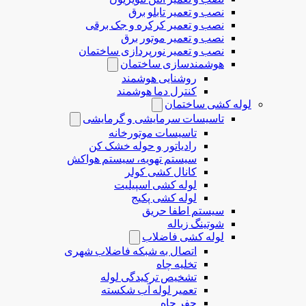
نصب و تعمیر تابلو برق
نصب و تعمیر کرکره و جک برقی
نصب و تعمیر موتور برق
نصب و تعمیر نورپردازی ساختمان
هوشمندسازی ساختمان
روشنایی هوشمند
کنترل دما هوشمند
لوله کشی ساختمان
تاسیسات سرمایشی و گرمایشی
تاسیسات موتورخانه
رادیاتور و حوله خشک کن
سیستم تهویه، سیستم هواکش
کانال کشی کولر
لوله کشی اسپیلیت
لوله کشی پکیج
سیستم اطفا حریق
شوتینگ زباله
لوله كشی فاضلاب
اتصال به شبکه فاضلاب شهری
تخلیه چاه
تشخیص ترکیدگی لوله
تعمیر لوله آب شکسته
حفر چاه