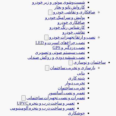
شست‌وشوی موتور و زیر خودرو
کارواش نانو و بخار
صافکاری و نقاشی خودرو
پولیش و سرامیک خودرو
صافکاری خودرو
کارشناس رنگ خودرو
نقاشی خودرو
نصب و ارتقا تجهیزات خودرو
نصب چراغ‌های اسپرت و LED
نصب دزدگیر و GPS
نصب سیستم صوتی و تصویری
نصب شیشه دودی و روکش صندلی
ساختمان و نوسازی
بازسازی و تخریب ساختمان
بنایی
پتینه کاری
تخریب دیوار
تخریب ساختمان
تعمیر و نصب آسانسور
تعمیرات و نصب تجهیزات ساختمانی
تعمیر و ساخت درب و پنجره UPVC
تعمیر و ساخت درب و پنجره آلومینیومی
جوشکاری