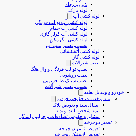
لایروبی چاه
لوله بازکنی
لوله کشی آب
لوله کشی آب توالت فرنگی
لوله کشی آب حمام
لوله کشی آب کولر گازی
لوله کشی آبگرمکن
نصب و تعمیر پمپ آب
لوله کشی آتشنشانی
لوله کشی گاز
نصب شیرآلات
نصب توالت فرنگی و وال هنگ
نصب روشویی
نصب سینک ظرفشویی
نصب و تعمیر شیرآلات
خودرو و وسایل نقلیه
بیمه و خدمات حقوقی خودرو
انتقال سند و تعویض پلاک
بیمه شخص ثالث و بدنه
مشاوره حقوقی تصادفات و جرایم رانندگی
تعمیر دوچرخه
تعویض ترمز دوچرخه
تعویض لاستیک دوچرخه