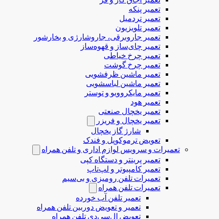
تعمیر پنکه
تعمیر تردمیل
تعمیر تلویزیون
تعمیر جاروبرقی، جاروشارژی و بخارشور
تعمیر چای‌ساز و قهوه‌ساز
تعمیر چرخ خیاطی
تعمیر چرخ گوشت
تعمیر ماشین ظرفشویی
تعمیر ماشین لباسشویی
تعمیر مایکروویو و توستر
تعمیر هود
تعمیر یخچال صنعتی
تعمیر یخچال و فریزر
شارژ گاز یخچال
تعویض ترموکوپل و فندک
تعمیرات و سرویس لوازم اداری و تلفن همراه
تعمیر پرینتر و دستگاه کپی
تعمیر کامپیوتر و لپ‌تاپ
تعمیرات تلفن رومیزی و بی‌سیم
تعمیرات تلفن همراه
تعمیر تلفن آب خورده
تعمیر و تعویض دوربین تلفن همراه
تعویض ال‌سی‌دی تلفن همراه