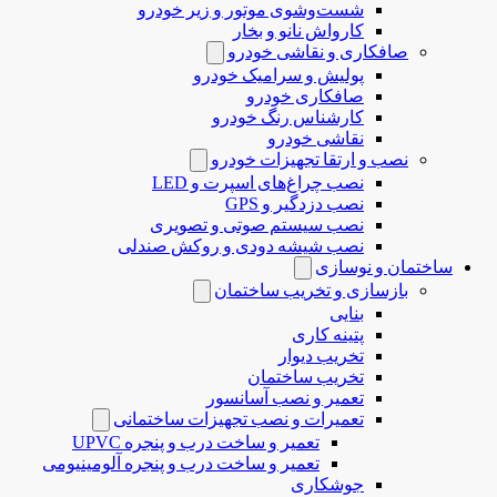
شست‌وشوی موتور و زیر خودرو
کارواش نانو و بخار
صافکاری و نقاشی خودرو
پولیش و سرامیک خودرو
صافکاری خودرو
کارشناس رنگ خودرو
نقاشی خودرو
نصب و ارتقا تجهیزات خودرو
نصب چراغ‌های اسپرت و LED
نصب دزدگیر و GPS
نصب سیستم صوتی و تصویری
نصب شیشه دودی و روکش صندلی
ساختمان و نوسازی
بازسازی و تخریب ساختمان
بنایی
پتینه کاری
تخریب دیوار
تخریب ساختمان
تعمیر و نصب آسانسور
تعمیرات و نصب تجهیزات ساختمانی
تعمیر و ساخت درب و پنجره UPVC
تعمیر و ساخت درب و پنجره آلومینیومی
جوشکاری