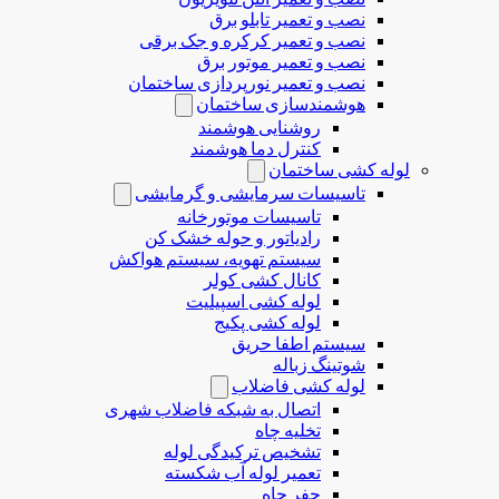
نصب و تعمیر تابلو برق
نصب و تعمیر کرکره و جک برقی
نصب و تعمیر موتور برق
نصب و تعمیر نورپردازی ساختمان
هوشمندسازی ساختمان
روشنایی هوشمند
کنترل دما هوشمند
لوله کشی ساختمان
تاسیسات سرمایشی و گرمایشی
تاسیسات موتورخانه
رادیاتور و حوله خشک کن
سیستم تهویه، سیستم هواکش
کانال کشی کولر
لوله کشی اسپیلیت
لوله کشی پکیج
سیستم اطفا حریق
شوتینگ زباله
لوله كشی فاضلاب
اتصال به شبکه فاضلاب شهری
تخلیه چاه
تشخیص ترکیدگی لوله
تعمیر لوله آب شکسته
حفر چاه