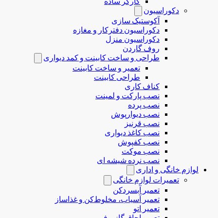
کارگر ساده
دکوراسیون
آکوستیک سازی
دکوراسیون دفترکار و مغازه
دکوراسیون منزل
روف گاردن
طراحی و ساخت کابینت و کمد دیواری
تعمیر و ساخت کابینت
طراحی کابینت
کناف کاری
نصب پارکت و لمینت
نصب پرده
نصب دیوارپوش
نصب قرنیز
نصب کاغذ دیواری
نصب کفپوش
نصب موکت
نصب نرده شیشه ای
لوازم خانگی و اداری
تعمیرات لوازم خانگی
تعمیر آبسردکن
تعمیر آسیاب، مخلوط‌کن و غذاساز
تعمیر اتو
تعمیر اجاق گاز و فر