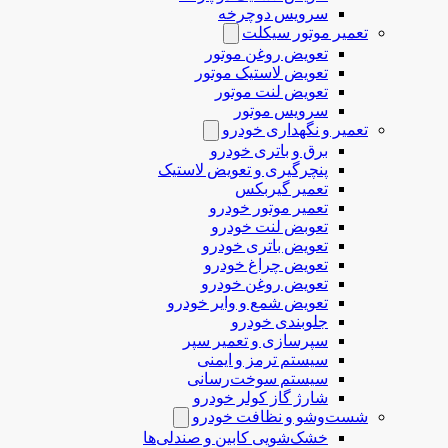
سرویس دوچرخه
تعمیر موتور سیکلت
تعویض روغن موتور
تعویض لاستیک موتور
تعویض لنت موتور
سرویس موتور
تعمیر و نگهداری خودرو
برق و باتری خودرو
پنچرگیری و تعویض لاستیک
تعمیر گیربکس
تعمیر موتور خودرو
تعوبض لنت خودرو
تعویض باتری خودرو
تعویض چراغ خودرو
تعویض روغن خودرو
تعویض شمع و وایر خودرو
جلوبندی خودرو
سپرسازی و تعمیر سپر
سیستم ترمز و ایمنی
سیستم سوخت‌رسانی
شارژ گاز کولر خودرو
شست‌وشو و نظافت خودرو
خشک‌شویی کابین و صندلی‌ها