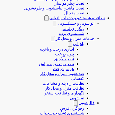
نصب چیلر هواساز
نصب ماشین لباسشویی و ظرفشویی
نصب یخچال
نظافت، شستشو و خدمات باغبانی
اتو شویی و خشکشویی
رنگرزی لباس
شستشوی پرده
خدمات منزل و محل‌کار
باغبانی
آبیاری درخت و باغچه
پیوند درخت
نصب آلاچیق
نصب و تعمیر مه پاش
هرس درخت
ضدعفونی منزل و محل کار
کفسابی
نظافت راه پله و مشاعات
نظافت منزل و محل کار
نگهداری و نظافت استخر
نماشویی
قالیشویی
رفوگری فرش
شستشوی تشک خوشخواب