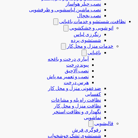
نصب چیلر هواساز
نصب ماشین لباسشویی و ظرفشویی
نصب یخچال
نظافت، شستشو و خدمات باغبانی
اتو شویی و خشکشویی
رنگرزی لباس
شستشوی پرده
خدمات منزل و محل‌کار
باغبانی
آبیاری درخت و باغچه
پیوند درخت
نصب آلاچیق
نصب و تعمیر مه پاش
هرس درخت
ضدعفونی منزل و محل کار
کفسابی
نظافت راه پله و مشاعات
نظافت منزل و محل کار
نگهداری و نظافت استخر
نماشویی
قالیشویی
رفوگری فرش
شستشوی تشک خوشخواب