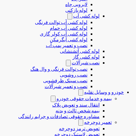
لایروبی چاه
لوله بازکنی
لوله کشی آب
لوله کشی آب توالت فرنگی
لوله کشی آب حمام
لوله کشی آب کولر گازی
لوله کشی آبگرمکن
نصب و تعمیر پمپ آب
لوله کشی آتشنشانی
لوله کشی گاز
نصب شیرآلات
نصب توالت فرنگی و وال هنگ
نصب روشویی
نصب سینک ظرفشویی
نصب و تعمیر شیرآلات
خودرو و وسایل نقلیه
بیمه و خدمات حقوقی خودرو
انتقال سند و تعویض پلاک
بیمه شخص ثالث و بدنه
مشاوره حقوقی تصادفات و جرایم رانندگی
تعمیر دوچرخه
تعویض ترمز دوچرخه
تعویض لاستیک دوچرخه