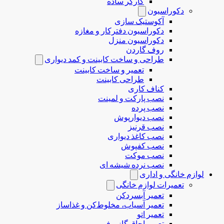
کارگر ساده
دکوراسیون
آکوستیک سازی
دکوراسیون دفترکار و مغازه
دکوراسیون منزل
روف گاردن
طراحی و ساخت کابینت و کمد دیواری
تعمیر و ساخت کابینت
طراحی کابینت
کناف کاری
نصب پارکت و لمینت
نصب پرده
نصب دیوارپوش
نصب قرنیز
نصب کاغذ دیواری
نصب کفپوش
نصب موکت
نصب نرده شیشه ای
لوازم خانگی و اداری
تعمیرات لوازم خانگی
تعمیر آبسردکن
تعمیر آسیاب، مخلوط‌کن و غذاساز
تعمیر اتو
تعمیر اجاق گاز و فر