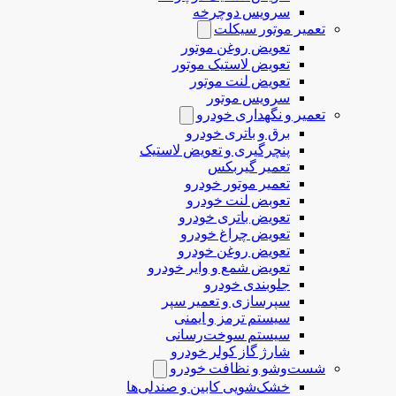
سرویس دوچرخه
تعمیر موتور سیکلت
تعویض روغن موتور
تعویض لاستیک موتور
تعویض لنت موتور
سرویس موتور
تعمیر و نگهداری خودرو
برق و باتری خودرو
پنچرگیری و تعویض لاستیک
تعمیر گیربکس
تعمیر موتور خودرو
تعوبض لنت خودرو
تعویض باتری خودرو
تعویض چراغ خودرو
تعویض روغن خودرو
تعویض شمع و وایر خودرو
جلوبندی خودرو
سپرسازی و تعمیر سپر
سیستم ترمز و ایمنی
سیستم سوخت‌رسانی
شارژ گاز کولر خودرو
شست‌وشو و نظافت خودرو
خشک‌شویی کابین و صندلی‌ها