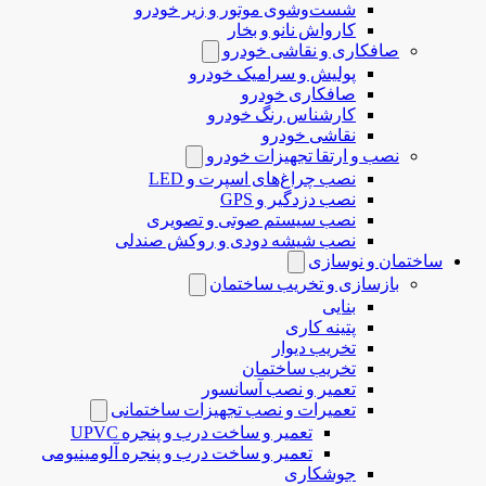
شست‌وشوی موتور و زیر خودرو
کارواش نانو و بخار
صافکاری و نقاشی خودرو
پولیش و سرامیک خودرو
صافکاری خودرو
کارشناس رنگ خودرو
نقاشی خودرو
نصب و ارتقا تجهیزات خودرو
نصب چراغ‌های اسپرت و LED
نصب دزدگیر و GPS
نصب سیستم صوتی و تصویری
نصب شیشه دودی و روکش صندلی
ساختمان و نوسازی
بازسازی و تخریب ساختمان
بنایی
پتینه کاری
تخریب دیوار
تخریب ساختمان
تعمیر و نصب آسانسور
تعمیرات و نصب تجهیزات ساختمانی
تعمیر و ساخت درب و پنجره UPVC
تعمیر و ساخت درب و پنجره آلومینیومی
جوشکاری