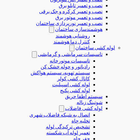
نصب و تعمیر تابلو برق
نصب و تعمیر کرکره و جک برقی
نصب و تعمیر موتور برق
نصب و تعمیر نورپردازی ساختمان
هوشمندسازی ساختمان
روشنایی هوشمند
کنترل دما هوشمند
لوله کشی ساختمان
تاسیسات سرمایشی و گرمایشی
تاسیسات موتورخانه
رادیاتور و حوله خشک کن
سیستم تهویه، سیستم هواکش
کانال کشی کولر
لوله کشی اسپیلیت
لوله کشی پکیج
سیستم اطفا حریق
شوتینگ زباله
لوله كشی فاضلاب
اتصال به شبکه فاضلاب شهری
تخلیه چاه
تشخیص ترکیدگی لوله
تعمیر لوله آب شکسته
حفر چاه