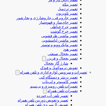
تعمیر پنکه
تعمیر تردمیل
تعمیر تلویزیون
تعمیر جاروبرقی، جاروشارژی و بخارشور
تعمیر چای‌ساز و قهوه‌ساز
تعمیر چرخ خیاطی
تعمیر چرخ گوشت
تعمیر ماشین ظرفشویی
تعمیر ماشین لباسشویی
تعمیر مایکروویو و توستر
تعمیر هود
تعمیر یخچال صنعتی
تعمیر یخچال و فریزر
شارژ گاز یخچال
تعویض ترموکوپل و فندک
تعمیرات و سرویس لوازم اداری و تلفن همراه
تعمیر پرینتر و دستگاه کپی
تعمیر کامپیوتر و لپ‌تاپ
تعمیرات تلفن رومیزی و بی‌سیم
تعمیرات تلفن همراه
تعمیر تلفن آب خورده
تعمیر و تعویض دوربین تلفن همراه
تعویض ال‌سی‌دی تلفن همراه