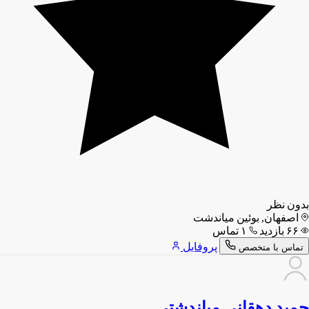
بدون نظر
اصفهان, بوئین میاندشت
۶۶ بازدید
۱ تماس
پروفایل
تماس با متخصص
حمید دهقانی میاندشتی