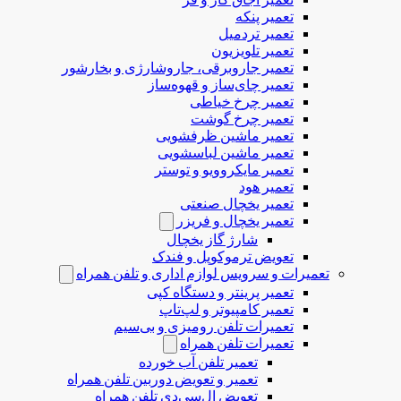
تعمیر پنکه
تعمیر تردمیل
تعمیر تلویزیون
تعمیر جاروبرقی، جاروشارژی و بخارشور
تعمیر چای‌ساز و قهوه‌ساز
تعمیر چرخ خیاطی
تعمیر چرخ گوشت
تعمیر ماشین ظرفشویی
تعمیر ماشین لباسشویی
تعمیر مایکروویو و توستر
تعمیر هود
تعمیر یخچال صنعتی
تعمیر یخچال و فریزر
شارژ گاز یخچال
تعویض ترموکوپل و فندک
تعمیرات و سرویس لوازم اداری و تلفن همراه
تعمیر پرینتر و دستگاه کپی
تعمیر کامپیوتر و لپ‌تاپ
تعمیرات تلفن رومیزی و بی‌سیم
تعمیرات تلفن همراه
تعمیر تلفن آب خورده
تعمیر و تعویض دوربین تلفن همراه
تعویض ال‌سی‌دی تلفن همراه