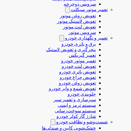
سرویس دوچرخه
تعمیر موتور سیکلت
تعویض روغن موتور
تعویض لاستیک موتور
تعویض لنت موتور
سرویس موتور
تعمیر و نگهداری خودرو
برق و باتری خودرو
پنچرگیری و تعویض لاستیک
تعمیر گیربکس
تعمیر موتور خودرو
تعوبض لنت خودرو
تعویض باتری خودرو
تعویض چراغ خودرو
تعویض روغن خودرو
تعویض شمع و وایر خودرو
جلوبندی خودرو
سپرسازی و تعمیر سپر
سیستم ترمز و ایمنی
سیستم سوخت‌رسانی
شارژ گاز کولر خودرو
شست‌وشو و نظافت خودرو
خشک‌شویی کابین و صندلی‌ها