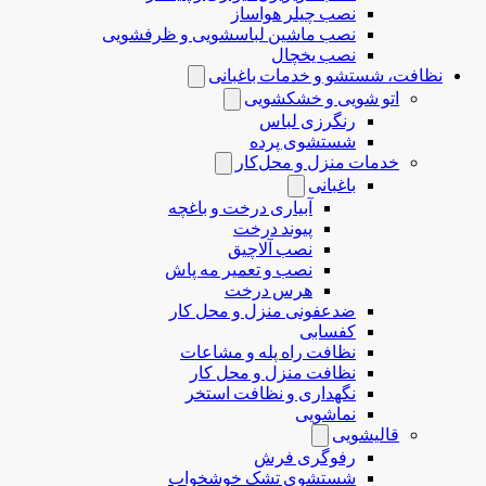
نصب چیلر هواساز
نصب ماشین لباسشویی و ظرفشویی
نصب یخچال
نظافت، شستشو و خدمات باغبانی
اتو شویی و خشکشویی
رنگرزی لباس
شستشوی پرده
خدمات منزل و محل‌کار
باغبانی
آبیاری درخت و باغچه
پیوند درخت
نصب آلاچیق
نصب و تعمیر مه پاش
هرس درخت
ضدعفونی منزل و محل کار
کفسابی
نظافت راه پله و مشاعات
نظافت منزل و محل کار
نگهداری و نظافت استخر
نماشویی
قالیشویی
رفوگری فرش
شستشوی تشک خوشخواب