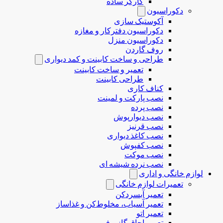
کارگر ساده
دکوراسیون
آکوستیک سازی
دکوراسیون دفترکار و مغازه
دکوراسیون منزل
روف گاردن
طراحی و ساخت کابینت و کمد دیواری
تعمیر و ساخت کابینت
طراحی کابینت
کناف کاری
نصب پارکت و لمینت
نصب پرده
نصب دیوارپوش
نصب قرنیز
نصب کاغذ دیواری
نصب کفپوش
نصب موکت
نصب نرده شیشه ای
لوازم خانگی و اداری
تعمیرات لوازم خانگی
تعمیر آبسردکن
تعمیر آسیاب، مخلوط‌کن و غذاساز
تعمیر اتو
تعمیر اجاق گاز و فر