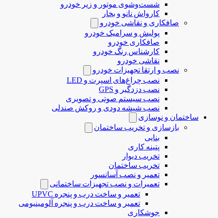
شست‌وشوی موتور و زیر خودرو
کارواش نانو و بخار
صافکاری و نقاشی خودرو
پولیش و سرامیک خودرو
صافکاری خودرو
کارشناس رنگ خودرو
نقاشی خودرو
نصب و ارتقا تجهیزات خودرو
نصب چراغ‌های اسپرت و LED
نصب دزدگیر و GPS
نصب سیستم صوتی و تصویری
نصب شیشه دودی و روکش صندلی
ساختمان و نوسازی
بازسازی و تخریب ساختمان
بنایی
پتینه کاری
تخریب دیوار
تخریب ساختمان
تعمیر و نصب آسانسور
تعمیرات و نصب تجهیزات ساختمانی
تعمیر و ساخت درب و پنجره UPVC
تعمیر و ساخت درب و پنجره آلومینیومی
جوشکاری