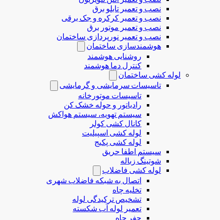
نصب و تعمیر تابلو برق
نصب و تعمیر کرکره و جک برقی
نصب و تعمیر موتور برق
نصب و تعمیر نورپردازی ساختمان
هوشمندسازی ساختمان
روشنایی هوشمند
کنترل دما هوشمند
لوله کشی ساختمان
تاسیسات سرمایشی و گرمایشی
تاسیسات موتورخانه
رادیاتور و حوله خشک کن
سیستم تهویه، سیستم هواکش
کانال کشی کولر
لوله کشی اسپیلیت
لوله کشی پکیج
سیستم اطفا حریق
شوتینگ زباله
لوله كشی فاضلاب
اتصال به شبکه فاضلاب شهری
تخلیه چاه
تشخیص ترکیدگی لوله
تعمیر لوله آب شکسته
حفر چاه