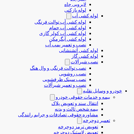
لایروبی چاه
لوله بازکنی
لوله کشی آب
لوله کشی آب توالت فرنگی
لوله کشی آب حمام
لوله کشی آب کولر گازی
لوله کشی آبگرمکن
نصب و تعمیر پمپ آب
لوله کشی آتشنشانی
لوله کشی گاز
نصب شیرآلات
نصب توالت فرنگی و وال هنگ
نصب روشویی
نصب سینک ظرفشویی
نصب و تعمیر شیرآلات
خودرو و وسایل نقلیه
بیمه و خدمات حقوقی خودرو
انتقال سند و تعویض پلاک
بیمه شخص ثالث و بدنه
مشاوره حقوقی تصادفات و جرایم رانندگی
تعمیر دوچرخه
تعویض ترمز دوچرخه
تعویض لاستیک دوچرخه