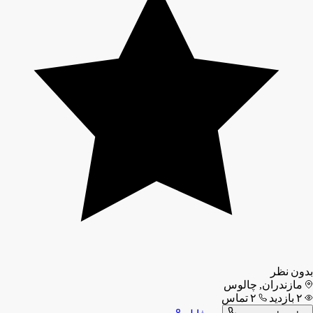
بدون نظر
مازندران, چالوس
۲ بازدید
۲ تماس