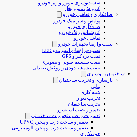
شست‌وشوی موتور و زیر خودرو
کارواش نانو و بخار
صافکاری و نقاشی خودرو
پولیش و سرامیک خودرو
صافکاری خودرو
کارشناس رنگ خودرو
نقاشی خودرو
نصب و ارتقا تجهیزات خودرو
نصب چراغ‌های اسپرت و LED
نصب دزدگیر و GPS
نصب سیستم صوتی و تصویری
نصب شیشه دودی و روکش صندلی
ساختمان و نوسازی
بازسازی و تخریب ساختمان
بنایی
پتینه کاری
تخریب دیوار
تخریب ساختمان
تعمیر و نصب آسانسور
تعمیرات و نصب تجهیزات ساختمانی
تعمیر و ساخت درب و پنجره UPVC
تعمیر و ساخت درب و پنجره آلومینیومی
جوشکاری