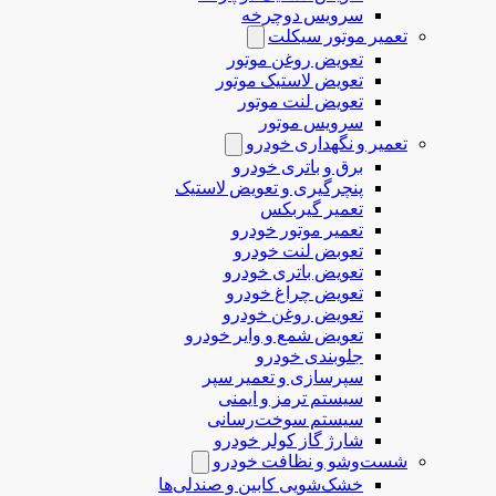
سرویس دوچرخه
تعمیر موتور سیکلت
تعویض روغن موتور
تعویض لاستیک موتور
تعویض لنت موتور
سرویس موتور
تعمیر و نگهداری خودرو
برق و باتری خودرو
پنچرگیری و تعویض لاستیک
تعمیر گیربکس
تعمیر موتور خودرو
تعوبض لنت خودرو
تعویض باتری خودرو
تعویض چراغ خودرو
تعویض روغن خودرو
تعویض شمع و وایر خودرو
جلوبندی خودرو
سپرسازی و تعمیر سپر
سیستم ترمز و ایمنی
سیستم سوخت‌رسانی
شارژ گاز کولر خودرو
شست‌وشو و نظافت خودرو
خشک‌شویی کابین و صندلی‌ها