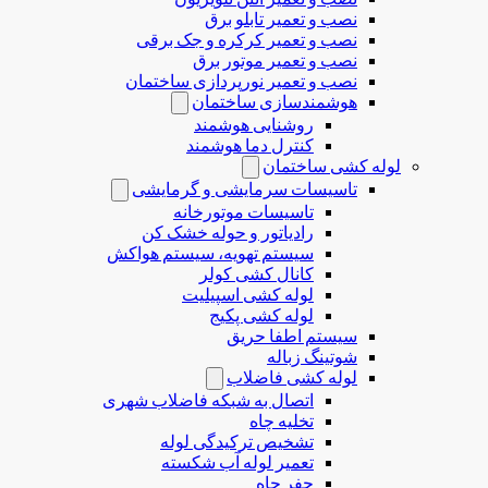
نصب و تعمیر تابلو برق
نصب و تعمیر کرکره و جک برقی
نصب و تعمیر موتور برق
نصب و تعمیر نورپردازی ساختمان
هوشمندسازی ساختمان
روشنایی هوشمند
کنترل دما هوشمند
لوله کشی ساختمان
تاسیسات سرمایشی و گرمایشی
تاسیسات موتورخانه
رادیاتور و حوله خشک کن
سیستم تهویه، سیستم هواکش
کانال کشی کولر
لوله کشی اسپیلیت
لوله کشی پکیج
سیستم اطفا حریق
شوتینگ زباله
لوله كشی فاضلاب
اتصال به شبکه فاضلاب شهری
تخلیه چاه
تشخیص ترکیدگی لوله
تعمیر لوله آب شکسته
حفر چاه