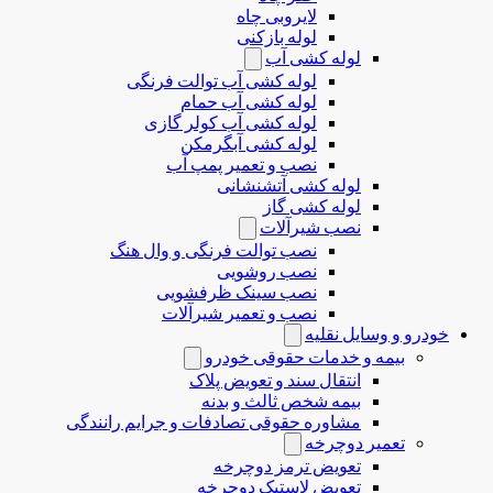
لایروبی چاه
لوله بازکنی
لوله کشی آب
لوله کشی آب توالت فرنگی
لوله کشی آب حمام
لوله کشی آب کولر گازی
لوله کشی آبگرمکن
نصب و تعمیر پمپ آب
لوله کشی آتشنشانی
لوله کشی گاز
نصب شیرآلات
نصب توالت فرنگی و وال هنگ
نصب روشویی
نصب سینک ظرفشویی
نصب و تعمیر شیرآلات
خودرو و وسایل نقلیه
بیمه و خدمات حقوقی خودرو
انتقال سند و تعویض پلاک
بیمه شخص ثالث و بدنه
مشاوره حقوقی تصادفات و جرایم رانندگی
تعمیر دوچرخه
تعویض ترمز دوچرخه
تعویض لاستیک دوچرخه