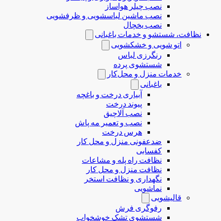
نصب چیلر هواساز
نصب ماشین لباسشویی و ظرفشویی
نصب یخچال
نظافت، شستشو و خدمات باغبانی
اتو شویی و خشکشویی
رنگرزی لباس
شستشوی پرده
خدمات منزل و محل‌کار
باغبانی
آبیاری درخت و باغچه
پیوند درخت
نصب آلاچیق
نصب و تعمیر مه پاش
هرس درخت
ضدعفونی منزل و محل کار
کفسابی
نظافت راه پله و مشاعات
نظافت منزل و محل کار
نگهداری و نظافت استخر
نماشویی
قالیشویی
رفوگری فرش
شستشوی تشک خوشخواب