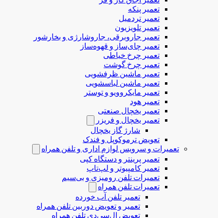
تعمیر پنکه
تعمیر تردمیل
تعمیر تلویزیون
تعمیر جاروبرقی، جاروشارژی و بخارشور
تعمیر چای‌ساز و قهوه‌ساز
تعمیر چرخ خیاطی
تعمیر چرخ گوشت
تعمیر ماشین ظرفشویی
تعمیر ماشین لباسشویی
تعمیر مایکروویو و توستر
تعمیر هود
تعمیر یخچال صنعتی
تعمیر یخچال و فریزر
شارژ گاز یخچال
تعویض ترموکوپل و فندک
تعمیرات و سرویس لوازم اداری و تلفن همراه
تعمیر پرینتر و دستگاه کپی
تعمیر کامپیوتر و لپ‌تاپ
تعمیرات تلفن رومیزی و بی‌سیم
تعمیرات تلفن همراه
تعمیر تلفن آب خورده
تعمیر و تعویض دوربین تلفن همراه
تعویض ال‌سی‌دی تلفن همراه