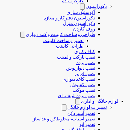
کارگر ساده
دکوراسیون
آکوستیک سازی
دکوراسیون دفترکار و مغازه
دکوراسیون منزل
روف گاردن
طراحی و ساخت کابینت و کمد دیواری
تعمیر و ساخت کابینت
طراحی کابینت
کناف کاری
نصب پارکت و لمینت
نصب پرده
نصب دیوارپوش
نصب قرنیز
نصب کاغذ دیواری
نصب کفپوش
نصب موکت
نصب نرده شیشه ای
لوازم خانگی و اداری
تعمیرات لوازم خانگی
تعمیر آبسردکن
تعمیر آسیاب، مخلوط‌کن و غذاساز
تعمیر اتو
تعمیر اجاق گاز و فر