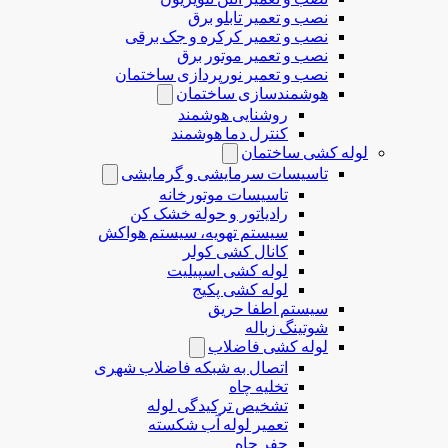
نصب و تعمیر تابلو برق
نصب و تعمیر کرکره و جک برقی
نصب و تعمیر موتور برق
نصب و تعمیر نورپردازی ساختمان
هوشمندسازی ساختمان
روشنایی هوشمند
کنترل دما هوشمند
لوله کشی ساختمان
تاسیسات سرمایشی و گرمایشی
تاسیسات موتورخانه
رادیاتور و حوله خشک کن
سیستم تهویه، سیستم هواکش
کانال کشی کولر
لوله کشی اسپیلیت
لوله کشی پکیج
سیستم اطفا حریق
شوتینگ زباله
لوله كشی فاضلاب
اتصال به شبکه فاضلاب شهری
تخلیه چاه
تشخیص ترکیدگی لوله
تعمیر لوله آب شکسته
حفر چاه