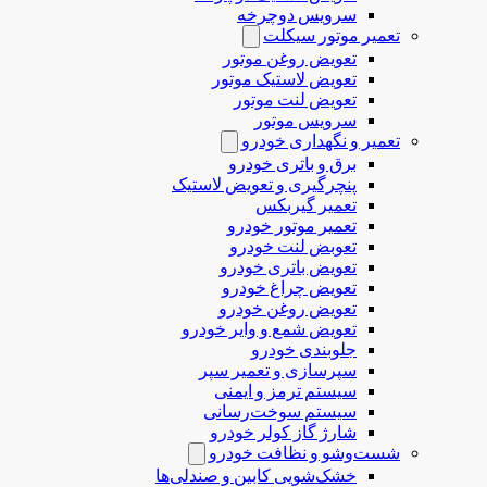
سرویس دوچرخه
تعمیر موتور سیکلت
تعویض روغن موتور
تعویض لاستیک موتور
تعویض لنت موتور
سرویس موتور
تعمیر و نگهداری خودرو
برق و باتری خودرو
پنچرگیری و تعویض لاستیک
تعمیر گیربکس
تعمیر موتور خودرو
تعوبض لنت خودرو
تعویض باتری خودرو
تعویض چراغ خودرو
تعویض روغن خودرو
تعویض شمع و وایر خودرو
جلوبندی خودرو
سپرسازی و تعمیر سپر
سیستم ترمز و ایمنی
سیستم سوخت‌رسانی
شارژ گاز کولر خودرو
شست‌وشو و نظافت خودرو
خشک‌شویی کابین و صندلی‌ها