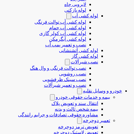
لایروبی چاه
لوله بازکنی
لوله کشی آب
لوله کشی آب توالت فرنگی
لوله کشی آب حمام
لوله کشی آب کولر گازی
لوله کشی آبگرمکن
نصب و تعمیر پمپ آب
لوله کشی آتشنشانی
لوله کشی گاز
نصب شیرآلات
نصب توالت فرنگی و وال هنگ
نصب روشویی
نصب سینک ظرفشویی
نصب و تعمیر شیرآلات
خودرو و وسایل نقلیه
بیمه و خدمات حقوقی خودرو
انتقال سند و تعویض پلاک
بیمه شخص ثالث و بدنه
مشاوره حقوقی تصادفات و جرایم رانندگی
تعمیر دوچرخه
تعویض ترمز دوچرخه
تعویض لاستیک دوچرخه