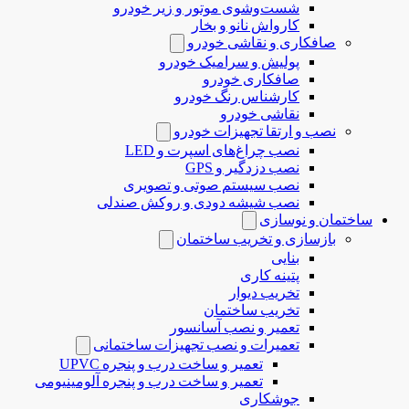
شست‌وشوی موتور و زیر خودرو
کارواش نانو و بخار
صافکاری و نقاشی خودرو
پولیش و سرامیک خودرو
صافکاری خودرو
کارشناس رنگ خودرو
نقاشی خودرو
نصب و ارتقا تجهیزات خودرو
نصب چراغ‌های اسپرت و LED
نصب دزدگیر و GPS
نصب سیستم صوتی و تصویری
نصب شیشه دودی و روکش صندلی
ساختمان و نوسازی
بازسازی و تخریب ساختمان
بنایی
پتینه کاری
تخریب دیوار
تخریب ساختمان
تعمیر و نصب آسانسور
تعمیرات و نصب تجهیزات ساختمانی
تعمیر و ساخت درب و پنجره UPVC
تعمیر و ساخت درب و پنجره آلومینیومی
جوشکاری