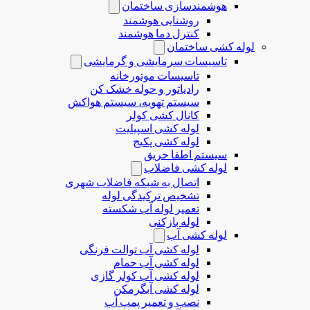
هوشمندسازی ساختمان
روشنایی هوشمند
کنترل دما هوشمند
لوله کشی ساختمان
تاسیسات سرمایشی و گرمایشی
تاسیسات موتورخانه
رادیاتور و حوله خشک کن
سیستم تهویه، سیستم هواکش
کانال کشی کولر
لوله کشی اسپیلیت
لوله کشی پکیج
سیستم اطفا حریق
لوله كشی فاضلاب
اتصال به شبکه فاضلاب شهری
تشخیص ترکیدگی لوله
تعمیر لوله آب شکسته
لوله بازکنی
لوله کشی آب
لوله کشی آب توالت فرنگی
لوله کشی آب حمام
لوله کشی آب کولر گازی
لوله کشی آبگرمکن
نصب و تعمیر پمپ آب