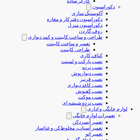
کارگر ساده
دکوراسیون
آکوستیک سازی
دکوراسیون دفترکار و مغازه
دکوراسیون منزل
روف گاردن
طراحی و ساخت کابینت و کمد دیواری
تعمیر و ساخت کابینت
طراحی کابینت
کناف کاری
نصب پارکت و لمینت
نصب پرده
نصب دیوارپوش
نصب قرنیز
نصب کاغذ دیواری
نصب کفپوش
نصب موکت
نصب نرده شیشه ای
لوازم خانگی و اداری
تعمیرات لوازم خانگی
تعمیر آبسردکن
تعمیر آسیاب، مخلوط‌کن و غذاساز
تعمیر اتو
تعمیر اجاق گاز و فر