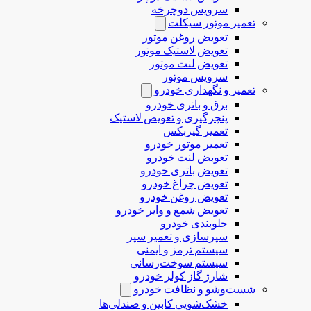
سرویس دوچرخه
تعمیر موتور سیکلت
تعویض روغن موتور
تعویض لاستیک موتور
تعویض لنت موتور
سرویس موتور
تعمیر و نگهداری خودرو
برق و باتری خودرو
پنچرگیری و تعویض لاستیک
تعمیر گیربکس
تعمیر موتور خودرو
تعوبض لنت خودرو
تعویض باتری خودرو
تعویض چراغ خودرو
تعویض روغن خودرو
تعویض شمع و وایر خودرو
جلوبندی خودرو
سپرسازی و تعمیر سپر
سیستم ترمز و ایمنی
سیستم سوخت‌رسانی
شارژ گاز کولر خودرو
شست‌وشو و نظافت خودرو
خشک‌شویی کابین و صندلی‌ها