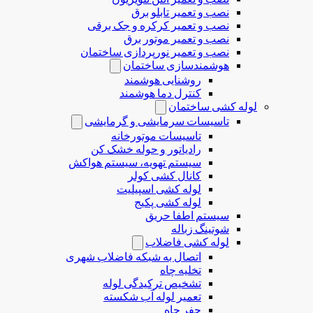
نصب و تعمیر تابلو برق
نصب و تعمیر کرکره و جک برقی
نصب و تعمیر موتور برق
نصب و تعمیر نورپردازی ساختمان
هوشمندسازی ساختمان
روشنایی هوشمند
کنترل دما هوشمند
لوله کشی ساختمان
تاسیسات سرمایشی و گرمایشی
تاسیسات موتورخانه
رادیاتور و حوله خشک کن
سیستم تهویه، سیستم هواکش
کانال کشی کولر
لوله کشی اسپیلیت
لوله کشی پکیج
سیستم اطفا حریق
شوتینگ زباله
لوله كشی فاضلاب
اتصال به شبکه فاضلاب شهری
تخلیه چاه
تشخیص ترکیدگی لوله
تعمیر لوله آب شکسته
حفر چاه