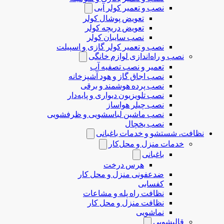
نصب و تعمیر کولر آبی
تعویض پوشال کولر
تعویض دریچه کولر
نصب سایبان کولر
نصب و تعمیر کولر گازی و اسپیلت
نصب و راه‌اندازی لوازم خانگی
تعمیر و نصب تصفیه آب
نصب اجاق گاز و هود آشپزخانه
نصب پرده هوشمند و برقی
نصب تلویزیون دیواری و پایه‌دار
نصب چیلر هواساز
نصب ماشین لباسشویی و ظرفشویی
نصب یخچال
نظافت، شستشو و خدمات باغبانی
خدمات منزل و محل‌کار
باغبانی
هرس درخت
ضدعفونی منزل و محل کار
کفسابی
نظافت راه پله و مشاعات
نظافت منزل و محل کار
نماشویی
قالیشویی