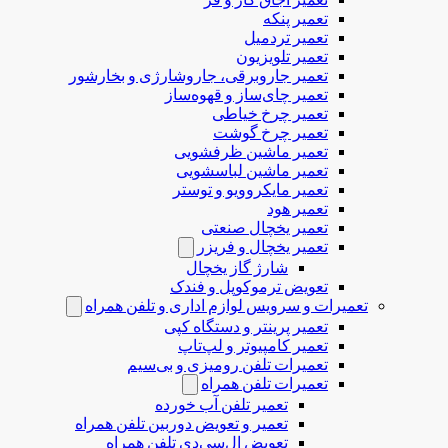
تعمیر پنکه
تعمیر تردمیل
تعمیر تلویزیون
تعمیر جاروبرقی، جاروشارژی و بخارشور
تعمیر چای‌ساز و قهوه‌ساز
تعمیر چرخ خیاطی
تعمیر چرخ گوشت
تعمیر ماشین ظرفشویی
تعمیر ماشین لباسشویی
تعمیر مایکروویو و توستر
تعمیر هود
تعمیر یخچال صنعتی
تعمیر یخچال و فریزر
شارژ گاز یخچال
تعویض ترموکوپل و فندک
تعمیرات و سرویس لوازم اداری و تلفن همراه
تعمیر پرینتر و دستگاه کپی
تعمیر کامپیوتر و لپ‌تاپ
تعمیرات تلفن رومیزی و بی‌سیم
تعمیرات تلفن همراه
تعمیر تلفن آب خورده
تعمیر و تعویض دوربین تلفن همراه
تعویض ال‌سی‌دی تلفن همراه