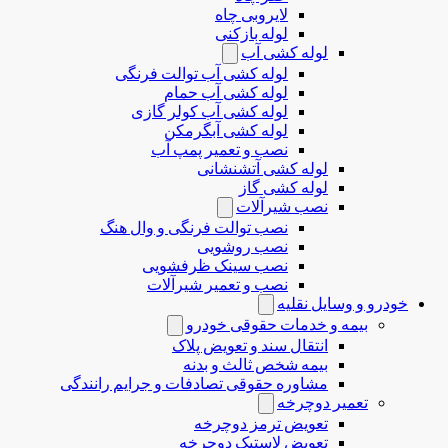
لایروبی چاه
لوله بازکنی
لوله کشی آب
لوله کشی آب توالت فرنگی
لوله کشی آب حمام
لوله کشی آب کولر گازی
لوله کشی آبگرمکن
نصب و تعمیر پمپ آب
لوله کشی آتشنشانی
لوله کشی گاز
نصب شیرآلات
نصب توالت فرنگی و وال هنگ
نصب روشویی
نصب سینک ظرفشویی
نصب و تعمیر شیرآلات
خودرو و وسایل نقلیه
بیمه و خدمات حقوقی خودرو
انتقال سند و تعویض پلاک
بیمه شخص ثالث و بدنه
مشاوره حقوقی تصادفات و جرایم رانندگی
تعمیر دوچرخه
تعویض ترمز دوچرخه
تعویض لاستیک دوچرخه