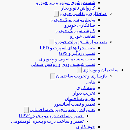
شست‌وشوی موتور و زیر خودرو
کارواش نانو و بخار
صافکاری و نقاشی خودرو
پولیش و سرامیک خودرو
صافکاری خودرو
کارشناس رنگ خودرو
نقاشی خودرو
نصب و ارتقا تجهیزات خودرو
نصب چراغ‌های اسپرت و LED
نصب دزدگیر و GPS
نصب سیستم صوتی و تصویری
نصب شیشه دودی و روکش صندلی
ساختمان و نوسازی
بازسازی و تخریب ساختمان
بنایی
پتینه کاری
تخریب دیوار
تخریب ساختمان
تعمیر و نصب آسانسور
تعمیرات و نصب تجهیزات ساختمانی
تعمیر و ساخت درب و پنجره UPVC
تعمیر و ساخت درب و پنجره آلومینیومی
جوشکاری