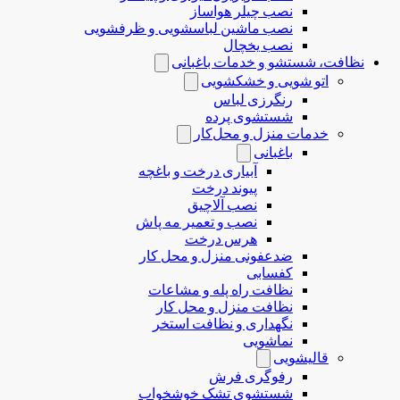
نصب چیلر هواساز
نصب ماشین لباسشویی و ظرفشویی
نصب یخچال
نظافت، شستشو و خدمات باغبانی
اتو شویی و خشکشویی
رنگرزی لباس
شستشوی پرده
خدمات منزل و محل‌کار
باغبانی
آبیاری درخت و باغچه
پیوند درخت
نصب آلاچیق
نصب و تعمیر مه پاش
هرس درخت
ضدعفونی منزل و محل کار
کفسابی
نظافت راه پله و مشاعات
نظافت منزل و محل کار
نگهداری و نظافت استخر
نماشویی
قالیشویی
رفوگری فرش
شستشوی تشک خوشخواب